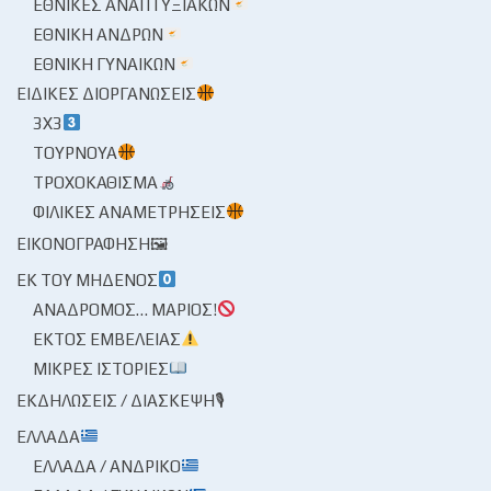
ΕΘΝΙΚΈΣ ΑΝΑΠΤΥΞΙΑΚΏΝ
ΕΘΝΙΚΉ ΑΝΔΡΏΝ
ΕΘΝΙΚΉ ΓΥΝΑΙΚΏΝ
ΕΙΔΙΚΈΣ ΔΙΟΡΓΑΝΏΣΕΙΣ
3X3
ΤΟΥΡΝΟΥΆ
ΤΡΟΧΟΚΆΘΙΣΜΑ
ΦΙΛΙΚΈΣ ΑΝΑΜΕΤΡΉΣΕΙΣ
ΕΙΚΟΝΟΓΡΆΦΗΣΗ🖼
ΕΚ ΤΟΥ ΜΗΔΕΝΌΣ
ΑΝΆΔΡΟΜΟΣ… ΜΆΡΙΟΣ!
ΕΚΤΌΣ ΕΜΒΈΛΕΙΑΣ
ΜΙΚΡΈΣ ΙΣΤΟΡΊΕΣ
ΕΚΔΗΛΏΣΕΙΣ / ΔΙΆΣΚΕΨΗ🎙
ΕΛΛΆΔΑ
ΕΛΛΆΔΑ / ΑΝΔΡΙΚΌ