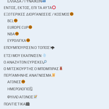
ΕΛΛΆΔΑ / ΓΥΝΑΙΚΏΝ
ΕΝΤΌΣ, ΕΚΤΌΣ, ΕΠΊ ΤΑ ΑΥΤΆ
ΕΞΩΤΕΡΙΚΈΣ ΔΙΟΡΓΑΝΏΣΕΙΣ / ΚΌΣΜΟΣ
BCL
EUROPE CUP
NBA
ΕΥΡΩΛΊΓΚΑ
ΕΠΟΥΜΠΟΎΡΙΣΕΝ Ο ΤΌΠΟΣ!🌩
ΈΤΣΙ ΜΟΥ ΕΚΆΠΝΙΣΕΝ
Ο ΑΝΑΖΗΤΏΝ ΕΥΡΊΣΚΕΙ
Ο ΜΙΤΣΙΚΟΥΡΤΉΣ Ο ΜΠΌΜΠΙΡΑΣ
ΠΕΡΓΑΜΗΝΉΣ ΑΝΆΓΝΩΣΜΑ
ΑΓΏΝΕΣ
ΗΜΕΡΟΛΌΓΙΟ🗓
ΦΎΛΛΟ ΑΓΏΝΟΣ
ΠΟΛΙΤΙΣΤΙΚΆ🏙