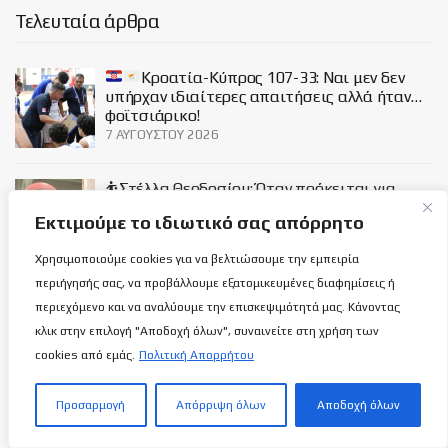
Τελευταία άρθρα
Κροατία-Κύπρος 107-33: Ναι μεν δεν
υπήρχαν ιδιαίτερες απαιτήσεις αλλά ήταν…
φοϊτσιάρικο!
7 ΑΥΓΟΎΣΤΟΥ 2026
⛹️Στέλλα Θεοδοσίου: Όταν πρόκειται για
αυθεντικό ταλέντο!
Εκτιμούμε το ιδιωτικό σας απόρρητο
7 ΑΥΓΟΎΣΤΟΥ 2026
Χρησιμοποιούμε cookies για να βελτιώσουμε την εμπειρία
περιήγησής σας, να προβάλλουμε εξατομικευμένες διαφημίσεις ή
Διεθνής μέρα μπύρας: Είναι και σύμβολο
περιεχόμενο και να αναλύουμε την επισκεψιμότητά μας. Κάνοντας
γιορτής!
κλικ στην επιλογή "Αποδοχή όλων", συναινείτε στη χρήση των
7 ΑΥΓΟΎΣΤΟΥ 2026
cookies από εμάς.
Πολιτική Απορρήτου
Προσαρμογή
Απόρριψη όλων
Αποδοχή όλων
Social