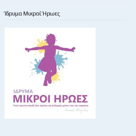
Ίδρυμα Μικροί Ήρωες