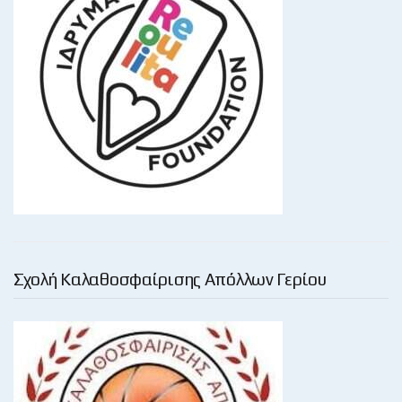
Σχολή Καλαθοσφαίρισης Απόλλων Γερίου