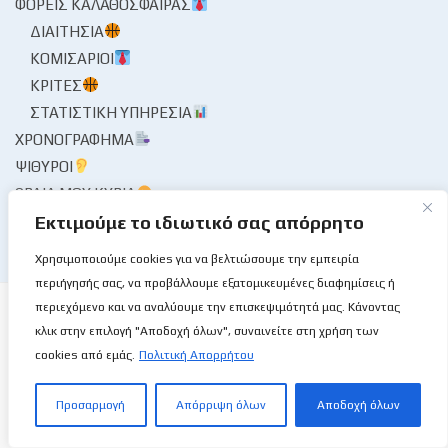
ΦΟΡΕΊΣ ΚΑΛΑΘΌΣΦΑΙΡΑΣ
ΔΙΑΙΤΗΣΊΑ
ΚΟΜΙΣΆΡΙΟΙ
ΚΡΙΤΈΣ
ΣΤΑΤΙΣΤΙΚΉ ΥΠΗΡΕΣΊΑ
ΧΡΟΝΟΓΡΆΦΗΜΑ
ΨΊΘΥΡΟΙ
ΩΡΑΊΑ ΜΟΥ ΚΥΡΊΑ
Εκτιμούμε το ιδιωτικό σας απόρρητο
Χρησιμοποιούμε cookies για να βελτιώσουμε την εμπειρία
περιήγησής σας, να προβάλλουμε εξατομικευμένες διαφημίσεις ή
περιεχόμενο και να αναλύουμε την επισκεψιμότητά μας. Κάνοντας
κλικ στην επιλογή "Αποδοχή όλων", συναινείτε στη χρήση των
cookies από εμάς.
Πολιτική Απορρήτου
Το Basketball Stories στις επάλξεις!
Προσαρμογή
Απόρριψη όλων
Αποδοχή όλων
Μια νέα ιστοσελίδα εμφανίζεται σήμερα μπροστά στις οθόνες