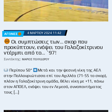
4 ΜΑΡΤΊΟΥ 2024 11:42
ΑΓΏΝΕΣ
Οι συμπτώσεις των… σκορ που
προκύπτουν, ενόψει του Γαλαζοκίτρινου
ντέρμπι από το… `97!
Συντάκτης:
ΜΆΡΙΟΣ ΠΟΛΥΔΏΡΟΥ
Περίπου 50“
Μετά και την ψεσινή νίκη της ΑΕΛ
στην Παλλουριώτισσα επί του Αχιλλέα (71-55 το σκορ),
πλέον η Γαλαζοκίτρινη ομάδα, θέλει νίκη με +11, πάνω
στον ΑΠΟΕΛ, ενόψει του εν Λεμεσό, συναπαντήματος
τους […]