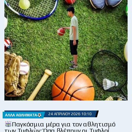
24 ΑΠΡΙΛΊΟΥ 2026 10:10
ΆΛΛΑ ΑΘΛΉΜΑΤΑ
Παγκόσμια μέρα για τον αθλητισμό
των Τυφλών: Όσα βλέπουν οι Τυφλοί…