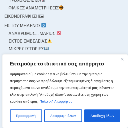
ΤΡΟΧΟΚΆΘΙΣΜΑ
ΦΙΛΙΚΈΣ ΑΝΑΜΕΤΡΉΣΕΙΣ
ΕΙΚΟΝΟΓΡΆΦΗΣΗ🖼
ΕΚ ΤΟΥ ΜΗΔΕΝΌΣ
ΑΝΆΔΡΟΜΟΣ… ΜΆΡΙΟΣ!
ΕΚΤΌΣ ΕΜΒΈΛΕΙΑΣ
ΜΙΚΡΈΣ ΙΣΤΟΡΊΕΣ
ΕΚΔΗΛΏΣΕΙΣ / ΔΙΆΣΚΕΨΗ🎙
Εκτιμούμε το ιδιωτικό σας απόρρητο
ΕΛΛΆΔΑ
ΕΛΛΆΔΑ / ΑΝΔΡΙΚΌ
Χρησιμοποιούμε cookies για να βελτιώσουμε την εμπειρία
περιήγησής σας, να προβάλλουμε εξατομικευμένες διαφημίσεις ή
ΕΛΛΆΔΑ / ΓΥΝΑΙΚΏΝ
περιεχόμενο και να αναλύουμε την επισκεψιμότητά μας. Κάνοντας
ΕΝΤΌΣ, ΕΚΤΌΣ, ΕΠΊ ΤΑ ΑΥΤΆ
κλικ στην επιλογή "Αποδοχή όλων", συναινείτε στη χρήση των
ΕΞΩΤΕΡΙΚΈΣ ΔΙΟΡΓΑΝΏΣΕΙΣ / ΚΌΣΜΟΣ
cookies από εμάς.
Πολιτική Απορρήτου
BCL
EUROPE CUP
Προσαρμογή
Απόρριψη όλων
Αποδοχή όλων
NBA