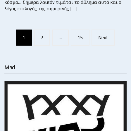
κόσμο… Σήμερα λοιπόν τιμάται το άθλημα αυτό και ο
λόγος επιλογής της σημερινής […]
Posts
1
2
…
15
Next
navigation
Mad