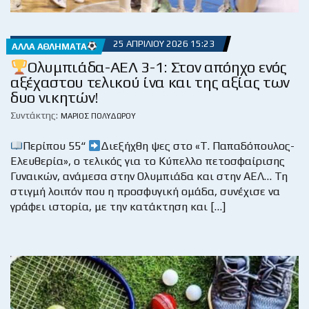
25 ΑΠΡΙΛΊΟΥ 2026 15:23
ΆΛΛΑ ΑΘΛΉΜΑΤΑ
Ολυμπιάδα-ΑΕΛ 3-1: Στον απόηχο ενός
αξέχαστου τελικού ίνα και της αξίας των
δυο νικητών!
Συντάκτης:
ΜΆΡΙΟΣ ΠΟΛΥΔΏΡΟΥ
Περίπου 55“
Διεξήχθη ψες στο «Τ. Παπαδόπουλος-
Ελευθερία», ο τελικός για το Κύπελλο πετοσφαίρισης
Γυναικών, ανάμεσα στην Ολυμπιάδα και στην ΑΕΛ… Τη
στιγμή λοιπόν που η προσφυγική ομάδα, συνέχισε να
γράφει ιστορία, με την κατάκτηση και […]