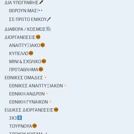
ΔΙΑ ΥΠΟΓΡΑΦΉΣ
ΘΩΡΟΎΝ ΜΑΣ!
ΣΕ ΠΡΏΤΟ ΕΝΙΚΟΎ🖊
ΔΙΆΦΟΡΑ / ΚΌΣΜΟΣ
ΔΙΟΡΓΑΝΏΣΕΙΣ
ΑΝΑΠΤΥΞΙΑΚΌ
ΚΎΠΕΛΛΟ
ΜΊΝΙ & ΣΧΟΛΙΚΌ
ΠΡΩΤΆΘΛΗΜΑ
ΕΘΝΙΚΈΣ ΟΜΆΔΕΣ
ΕΘΝΙΚΈΣ ΑΝΑΠΤΥΞΙΑΚΏΝ
ΕΘΝΙΚΉ ΑΝΔΡΏΝ
ΕΘΝΙΚΉ ΓΥΝΑΙΚΏΝ
ΕΙΔΙΚΈΣ ΔΙΟΡΓΑΝΏΣΕΙΣ
3X3
ΤΟΥΡΝΟΥΆ