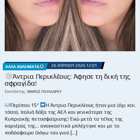
26 ΑΠΡΙΛΊΟΥ 2026 12:01
ΆΛΛΑ ΑΘΛΉΜΑΤΑ
Άντρια Περικλέους: Άφησε τη δική της
σφραγίδα!
Συντάκτης:
ΜΆΡΙΟΣ ΠΟΛΥΔΏΡΟΥ
Περίπου 15“
Η Άντρια Περικλέους ήταν μια (όχι και
τόσο), παλιά δόξα της ΑΕΛ και γενικότερα της
Κυπριακής πετοσφαίρισης! Ενώ μετά το τέλος της
καριέρας της… αναγκαστικά μπλέχτηκε και με το
ποδόσφαιρο (λόγω του γιού […]