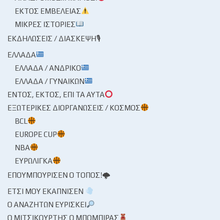
ΕΚΤΌΣ ΕΜΒΈΛΕΙΑΣ
ΜΙΚΡΈΣ ΙΣΤΟΡΊΕΣ
ΕΚΔΗΛΏΣΕΙΣ / ΔΙΆΣΚΕΨΗ🎙
ΕΛΛΆΔΑ
ΕΛΛΆΔΑ / ΑΝΔΡΙΚΌ
ΕΛΛΆΔΑ / ΓΥΝΑΙΚΏΝ
ΕΝΤΌΣ, ΕΚΤΌΣ, ΕΠΊ ΤΑ ΑΥΤΆ
ΕΞΩΤΕΡΙΚΈΣ ΔΙΟΡΓΑΝΏΣΕΙΣ / ΚΌΣΜΟΣ
BCL
EUROPE CUP
NBA
ΕΥΡΩΛΊΓΚΑ
ΕΠΟΥΜΠΟΎΡΙΣΕΝ Ο ΤΌΠΟΣ!🌩
ΈΤΣΙ ΜΟΥ ΕΚΆΠΝΙΣΕΝ
Ο ΑΝΑΖΗΤΏΝ ΕΥΡΊΣΚΕΙ
Ο ΜΙΤΣΙΚΟΥΡΤΉΣ Ο ΜΠΌΜΠΙΡΑΣ