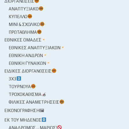
ΔΙΟΡΓΑΝΏΣΕΙΣ
ΑΝΑΠΤΥΞΙΑΚΌ
ΚΎΠΕΛΛΟ
ΜΊΝΙ & ΣΧΟΛΙΚΌ
ΠΡΩΤΆΘΛΗΜΑ
ΕΘΝΙΚΈΣ ΟΜΆΔΕΣ
ΕΘΝΙΚΈΣ ΑΝΑΠΤΥΞΙΑΚΏΝ
ΕΘΝΙΚΉ ΑΝΔΡΏΝ
ΕΘΝΙΚΉ ΓΥΝΑΙΚΏΝ
ΕΙΔΙΚΈΣ ΔΙΟΡΓΑΝΏΣΕΙΣ
3X3
ΤΟΥΡΝΟΥΆ
ΤΡΟΧΟΚΆΘΙΣΜΑ
ΦΙΛΙΚΈΣ ΑΝΑΜΕΤΡΉΣΕΙΣ
ΕΙΚΟΝΟΓΡΆΦΗΣΗ🖼
ΕΚ ΤΟΥ ΜΗΔΕΝΌΣ
ΑΝΆΔΡΟΜΟΣ… ΜΆΡΙΟΣ!