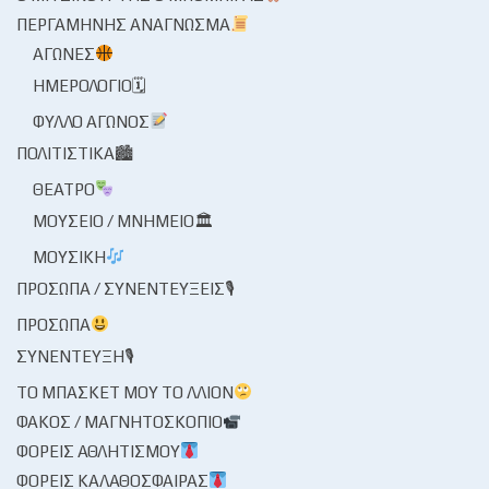
ΠΕΡΓΑΜΗΝΉΣ ΑΝΆΓΝΩΣΜΑ
ΑΓΏΝΕΣ
ΗΜΕΡΟΛΌΓΙΟ🗓
ΦΎΛΛΟ ΑΓΏΝΟΣ
ΠΟΛΙΤΙΣΤΙΚΆ🏙
ΘΈΑΤΡΟ
ΜΟΥΣΕΊΟ / ΜΝΗΜΕΊΟ🏛
ΜΟΥΣΙΚΉ
ΠΡΌΣΩΠΑ / ΣΥΝΕΝΤΕΎΞΕΙΣ🎙
ΠΡΌΣΩΠΑ
ΣΥΝΈΝΤΕΥΞΗ🎙
ΤΟ ΜΠΆΣΚΕΤ ΜΟΥ ΤΟ ΛΛΊΟΝ
ΦΑΚΌΣ / ΜΑΓΝΗΤΟΣΚΌΠΙΟ
ΦΟΡΕΊΣ ΑΘΛΗΤΙΣΜΟΎ
ΦΟΡΕΊΣ ΚΑΛΑΘΌΣΦΑΙΡΑΣ