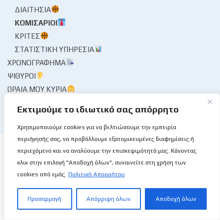
ΔΙΑΙΤΗΣΊΑ
ΚΟΜΙΣΆΡΙΟΙ
ΚΡΙΤΈΣ
ΣΤΑΤΙΣΤΙΚΉ ΥΠΗΡΕΣΊΑ
ΧΡΟΝΟΓΡΆΦΗΜΑ
ΨΊΘΥΡΟΙ
ΩΡΑΊΑ ΜΟΥ ΚΥΡΊΑ
Εκτιμούμε το ιδιωτικό σας απόρρητο
Χρησιμοποιούμε cookies για να βελτιώσουμε την εμπειρία
περιήγησής σας, να προβάλλουμε εξατομικευμένες διαφημίσεις ή
περιεχόμενο και να αναλύουμε την επισκεψιμότητά μας. Κάνοντας
κλικ στην επιλογή "Αποδοχή όλων", συναινείτε στη χρήση των
cookies από εμάς.
Πολιτική Απορρήτου
Το Basketball Stories στις επάλξεις!
Προσαρμογή
Απόρριψη όλων
Αποδοχή όλων
Μια νέα ιστοσελίδα εμφανίζεται σήμερα μπροστά στις οθόνες
σας, η basketballstoriescy.com.