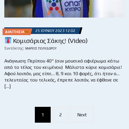
25 ΙΟΥΝΊΟΥ 2023 12:02
ΔΙΑΙΤΗΣΊΑ
Κομισάριος Σάκης! (Video)
Συντάκτης:
ΜΆΡΙΟΣ ΠΟΛΥΔΏΡΟΥ
Ανάγνωση: Περίπου 40“ (συν μουσικό αφιέρωμα κάτω
από το τέλος του κειμένου) Μάλιστα κύριε κομισάριε!
Αφού λοιπόν, μας είπε… 8, 9 και 10 φορές, ότι ήταν ο…
τελευταίος του τελικός, έπρεπε λοιπόν, να έφθανε σε
[…]
Posts
1
2
Next
navigation