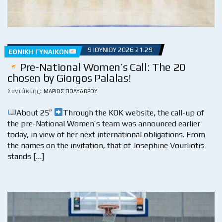
9 ΙΟΥΝΊΟΥ 2026 21:29
ΕΘΝΙΚΉ ΓΥΝΑΙΚΏΝ
Pre-National Women’s Call: The 20
chosen by Giorgos Palalas!
Συντάκτης:
ΜΆΡΙΟΣ ΠΟΛΥΔΏΡΟΥ
About 25″
Through the KOK website, the call-up of
the pre-National Women’s team was announced earlier
today, in view of her next international obligations. From
the names on the invitation, that of Josephine Vourliotis
stands […]