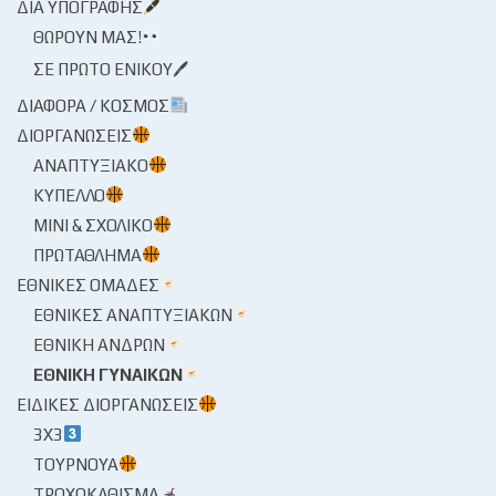
ΔΙΑ ΥΠΟΓΡΑΦΉΣ
ΘΩΡΟΎΝ ΜΑΣ!
ΣΕ ΠΡΏΤΟ ΕΝΙΚΟΎ🖊
ΔΙΆΦΟΡΑ / ΚΌΣΜΟΣ
ΔΙΟΡΓΑΝΏΣΕΙΣ
ΑΝΑΠΤΥΞΙΑΚΌ
ΚΎΠΕΛΛΟ
ΜΊΝΙ & ΣΧΟΛΙΚΌ
ΠΡΩΤΆΘΛΗΜΑ
ΕΘΝΙΚΈΣ ΟΜΆΔΕΣ
ΕΘΝΙΚΈΣ ΑΝΑΠΤΥΞΙΑΚΏΝ
ΕΘΝΙΚΉ ΑΝΔΡΏΝ
ΕΘΝΙΚΉ ΓΥΝΑΙΚΏΝ
ΕΙΔΙΚΈΣ ΔΙΟΡΓΑΝΏΣΕΙΣ
3X3
ΤΟΥΡΝΟΥΆ
ΤΡΟΧΟΚΆΘΙΣΜΑ