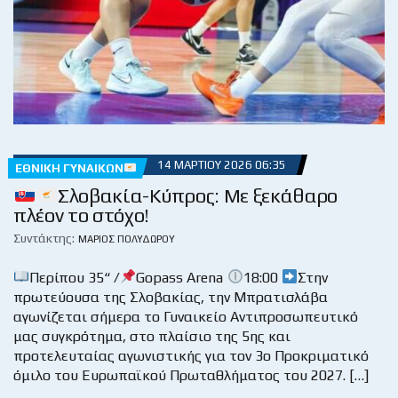
14 ΜΑΡΤΊΟΥ 2026 06:35
ΕΘΝΙΚΉ ΓΥΝΑΙΚΏΝ
Σλοβακία-Κύπρος: Με ξεκάθαρο
πλέον το στόχο!
Συντάκτης:
ΜΆΡΙΟΣ ΠΟΛΥΔΏΡΟΥ
Περίπου 35“ /
Gopass Arena
18:00
Στην
πρωτεύουσα της Σλοβακίας, την Μπρατισλάβα
αγωνίζεται σήμερα το Γυναικείο Αντιπροσωπευτικό
μας συγκρότημα, στο πλαίσιο της 5ης και
προτελευταίας αγωνιστικής για τον 3ο Προκριματικό
όμιλο του Ευρωπαϊκού Πρωταθλήματος του 2027. […]