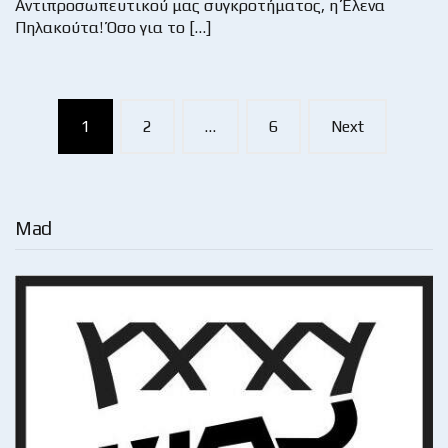
Αντιπροσωπευτικού μας συγκροτήματος, η Έλενα
Πηλακούτα! Όσο για το […]
Posts
1
2
…
6
Next
navigation
Mad