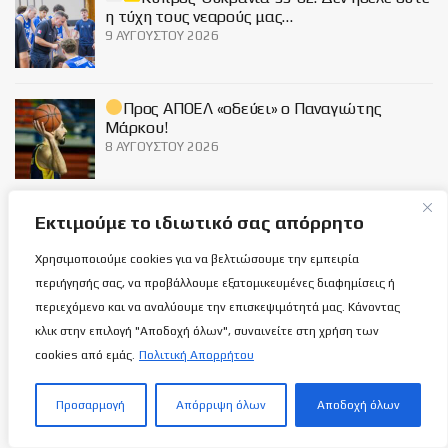
η τύχη τους νεαρούς μας…
9 ΑΥΓΟΎΣΤΟΥ 2026
Προς ΑΠΟΕΛ «οδεύει» ο Παναγιώτης
Μάρκου!
8 ΑΥΓΟΎΣΤΟΥ 2026
Social
Εκτιμούμε το ιδιωτικό σας απόρρητο
Χρησιμοποιούμε cookies για να βελτιώσουμε την εμπειρία
περιήγησής σας, να προβάλλουμε εξατομικευμένες διαφημίσεις ή
περιεχόμενο και να αναλύουμε την επισκεψιμότητά μας. Κάνοντας
κλικ στην επιλογή "Αποδοχή όλων", συναινείτε στη χρήση των
Σχετικά με εμάς
cookies από εμάς.
Πολιτική Απορρήτου
Προσαρμογή
Απόρριψη όλων
Αποδοχή όλων
ΌΡΟΙ ΧΡΉΣΗΣ
ΠΟΛΙΤΙΚΉ ΑΠΟΡΡΉΤΟΥ