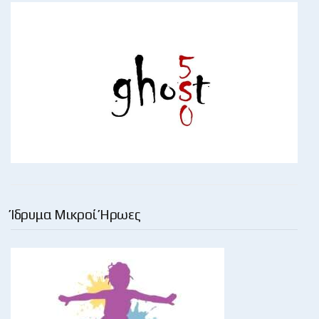
Ίδρυμα Μικροί Ήρωες