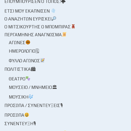
ΕΠΟΥΜΠΟΎΡΙΣΕΝ Ο ΤΌΠΟΣ!🌩
ΈΤΣΙ ΜΟΥ ΕΚΆΠΝΙΣΕΝ
Ο ΑΝΑΖΗΤΏΝ ΕΥΡΊΣΚΕΙ
Ο ΜΙΤΣΙΚΟΥΡΤΉΣ Ο ΜΠΌΜΠΙΡΑΣ
ΠΕΡΓΑΜΗΝΉΣ ΑΝΆΓΝΩΣΜΑ
ΑΓΏΝΕΣ
ΗΜΕΡΟΛΌΓΙΟ🗓
ΦΎΛΛΟ ΑΓΏΝΟΣ
ΠΟΛΙΤΙΣΤΙΚΆ🏙
ΘΈΑΤΡΟ
ΜΟΥΣΕΊΟ / ΜΝΗΜΕΊΟ🏛
ΜΟΥΣΙΚΉ
ΠΡΌΣΩΠΑ / ΣΥΝΕΝΤΕΎΞΕΙΣ🎙
ΠΡΌΣΩΠΑ
ΣΥΝΈΝΤΕΥΞΗ🎙