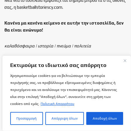
Μια νέα ιστοσελίδα εμφανίζεται σήμερα μπροστά στις οθόνες
σας, η basketballstoriescy.com.
Κανένα μα κανένα κείμενο σε αυτήν την ιστοσελίδα, δεν
θα είναι
ανώνυμο!
καλαθόσφαιρα | ιστορία | πνεύμα | πολιτεία
Τελευταία άρθρα
Εκτιμούμε το ιδιωτικό σας απόρρητο
Χρησιμοποιούμε cookies για να βελτιώσουμε την εμπειρία
Κύπρος-Ουκρανία 55-62: Δεν ήθελε ούτε
η τύχη τους νεαρούς μας…
περιήγησής σας, να προβάλλουμε εξατομικευμένες διαφημίσεις ή
9 ΑΥΓΟΎΣΤΟΥ 2026
περιεχόμενο και να αναλύουμε την επισκεψιμότητά μας. Κάνοντας
κλικ στην επιλογή "Αποδοχή όλων", συναινείτε στη χρήση των
cookies από εμάς.
Πολιτική Απορρήτου
Προς ΑΠΟΕΛ «οδεύει» ο Παναγιώτης
Μάρκου!
Προσαρμογή
Απόρριψη όλων
Αποδοχή όλων
8 ΑΥΓΟΎΣΤΟΥ 2026