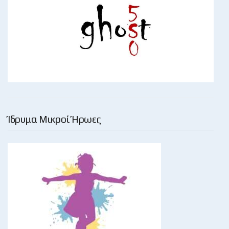
Ίδρυμα Μικροί Ήρωες