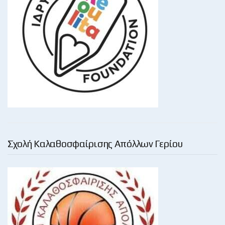
Σχολή Καλαθοσφαίρισης Απόλλων Γερίου