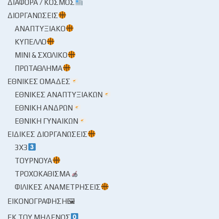
ΔΙΆΦΟΡΑ / ΚΌΣΜΟΣ
ΔΙΟΡΓΑΝΏΣΕΙΣ
ΑΝΑΠΤΥΞΙΑΚΌ
ΚΎΠΕΛΛΟ
ΜΊΝΙ & ΣΧΟΛΙΚΌ
ΠΡΩΤΆΘΛΗΜΑ
ΕΘΝΙΚΈΣ ΟΜΆΔΕΣ
ΕΘΝΙΚΈΣ ΑΝΑΠΤΥΞΙΑΚΏΝ
ΕΘΝΙΚΉ ΑΝΔΡΏΝ
ΕΘΝΙΚΉ ΓΥΝΑΙΚΏΝ
ΕΙΔΙΚΈΣ ΔΙΟΡΓΑΝΏΣΕΙΣ
3X3
ΤΟΥΡΝΟΥΆ
ΤΡΟΧΟΚΆΘΙΣΜΑ
ΦΙΛΙΚΈΣ ΑΝΑΜΕΤΡΉΣΕΙΣ
ΕΙΚΟΝΟΓΡΆΦΗΣΗ🖼
ΕΚ ΤΟΥ ΜΗΔΕΝΌΣ