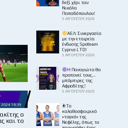
δεξί χέρι του
Νικόλα
Παπαδόπουλου!
5 ΑΥΓΟΎΣΤΟΥ 2026
ΑΕΛ: Συνεργασία
με την εταιρεία
ένδυσης Spoteam
Cyprus LTD!
5 ΑΥΓΟΎΣΤΟΥ 2026
Η Παναγιώτα θα
προπονεί τους…
μπόμπιρες της
Αφροδίτης!
5 ΑΥΓΟΎΣΤΟΥ 2026
.
 2024 19:39
⛹️‍Το
καλαθοσφαιρικό
ακίτης ο
«ταγκό» της
ς και το
Νεφέλης, όπως το
ς
περιγράφει ένας