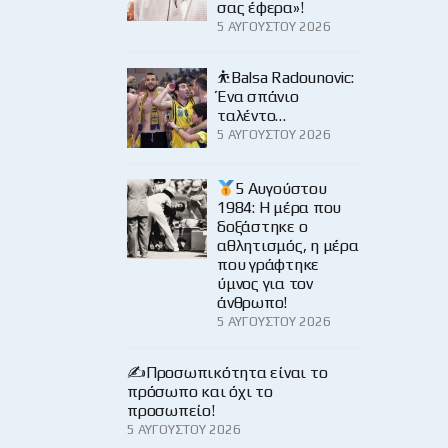
σας έφερα»!
5 ΑΥΓΟΎΣΤΟΥ 2026
⛹️Balsa Radounovic:
Ένα σπάνιο
ταλέντο…
5 ΑΥΓΟΎΣΤΟΥ 2026
5 Αυγούστου
1984: Η μέρα που
δοξάστηκε ο
αθλητισμός, η μέρα
που γράφτηκε
ύμνος για τον
άνθρωπο!
5 ΑΥΓΟΎΣΤΟΥ 2026
✍️Προσωπικότητα είναι το
πρόσωπο και όχι το
προσωπείο!
5 ΑΥΓΟΎΣΤΟΥ 2026