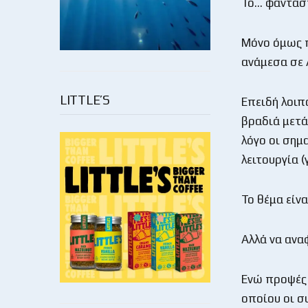
Το… φαντάστη
Μόνο όμως π
ανάμεσα σε 
LITTLE’S
Επειδή λοιπ
βραδιά μετά
λόγο οι σημ
λειτουργία 
Το θέμα είνα
Αλλά να ανα
Ενώ προψές 
οποίου οι σ