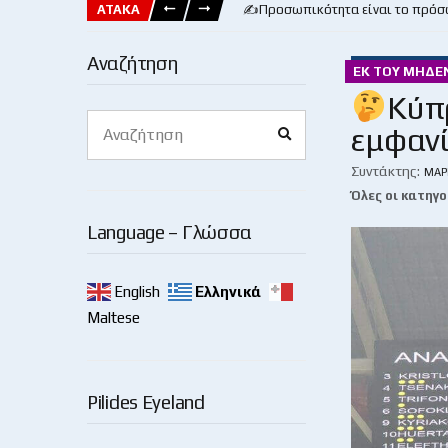
ΑΤΑΚΑ
✍️Προσωπικότητα είναι το πρόσ
Αναζήτηση
ΕΚ ΤΟΥ ΜΗΔΕ
Κύπ
Search
εμφανί
Search
for:
Συντάκτης:
ΜΆΡ
Όλες οι κατηγο
Language – Γλώσσα
English
Ελληνικά
Maltese
Pilides Eyeland