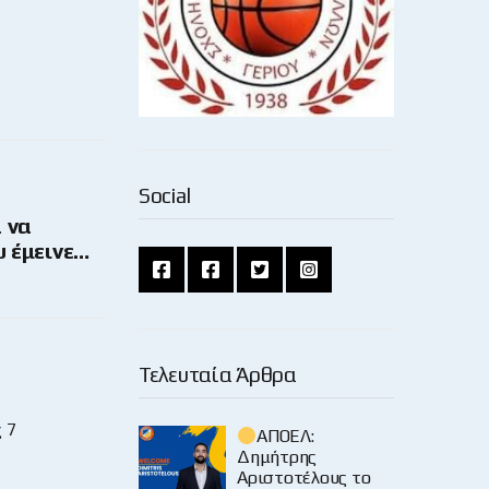
Social
 να
υ έμεινε…
Τελευταία Άρθρα
 7
ΑΠΟΕΛ:
Δημήτρης
Αριστοτέλους το