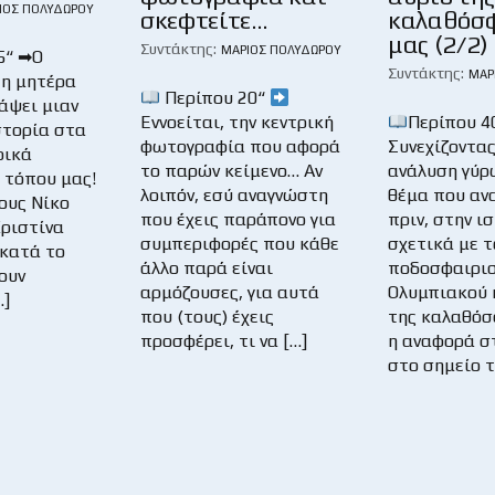
ΙΟΣ ΠΟΛΥΔΏΡΟΥ
σκεφτείτε…
καλαθόσ
μας (2/2)
Συντάκτης:
ΜΆΡΙΟΣ ΠΟΛΥΔΏΡΟΥ
5“ ➡Ο
Συντάκτης:
ΜΆΡ
 η μητέρα
Περίπου 20“
ράψει μιαν
Εννοείται, την κεντρική
Περίπου 
στορία στα
φωτογραφία που αφορά
Συνεχίζοντας
ρικά
το παρών κείμενο… Αν
ανάλυση γύρ
 τόπου μας!
λοιπόν, εσύ αναγνώστη
θέμα που αν
τους Νίκο
που έχεις παράπονο για
πριν, στην ι
Χριστίνα
συμπεριφορές που κάθε
σχετικά με τ
 κατά το
άλλο παρά είναι
ποδοσφαιρισ
ουν
αρμόζουσες, για αυτά
Ολυμπιακού 
…]
που (τους) έχεις
της καλαθόσ
προσφέρει, τι να […]
η αναφορά 
στο σημείο τ