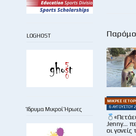
Παρόμοι
LOGHOST
ΜΙΚΡΈΣ ΙΣΤΟΡ
6 ΑΥΓΟΎΣΤΟΥ 
Ίδρυμα Μικροί Ήρωες
«Πετάει
Jenny… πε
οι γονείς 