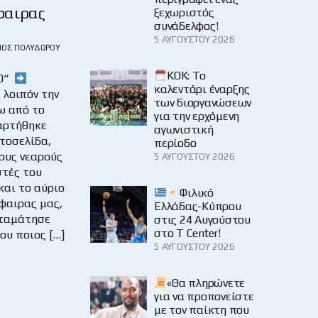
φαιρας
ξεχωριστός
συνάδελφος!
5 ΑΥΓΟΎΣΤΟΥ 2026
ΙΟΣ ΠΟΛΥΔΏΡΟΥ
KOK: Το
40“
καλεντάρι έναρξης
 λοιπόν την
των διοργανώσεων
ω από το
για την ερχόμενη
αρτήθηκε
αγωνιστική
στοσελίδα,
περίοδο
ους νεαρούς
5 ΑΥΓΟΎΣΤΟΥ 2026
τές του
και το αύριο
Φιλικό
φαιρας μας,
Ελλάδας-Κύπρου
σταμάτησε
στις 24 Αυγούστου
στο Τ Center!
ου ποιος […]
5 ΑΥΓΟΎΣΤΟΥ 2026
«Θα πληρώνετε
για να προπονείστε
με τον παίκτη που