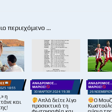
ο περιεχόμενο …
ΊΕΣ
ΑΝΆΔΡΟΜΟΣ...
ΑΝΆΔΡΟΜΟΣ..
ΜΆΡΙΟΣ!
ΜΆΡΙΟΣ!
2025 18:55
30 ΜΑΡΤΊΟΥ 2024 19:38
26 ΝΟΕΜΒΡΊΟΥ
» η
Απλά δείτε λίγο
Ο Μουζ
τάνε και
προσεκτικά τη
Κωστούλα
της!
φωτογραφία και
αύριο τη