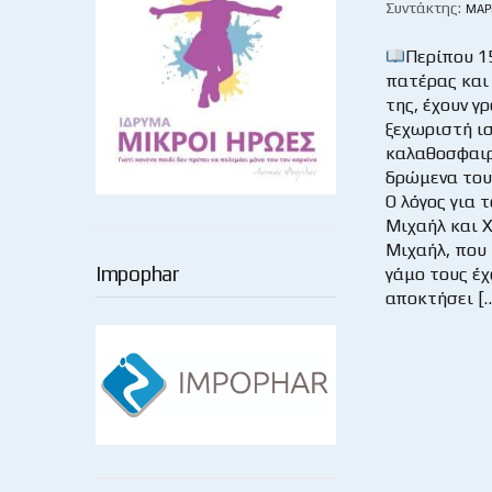
Συντάκτης:
ΜΆΡ
Περίπου 1
πατέρας και
της, έχουν γ
ξεχωριστή ι
καλαθοσφαι
δρώμενα του
Ο λόγος για 
Μιχαήλ και 
Μιχαήλ, που
Impophar
γάμο τους έχ
αποκτήσει [