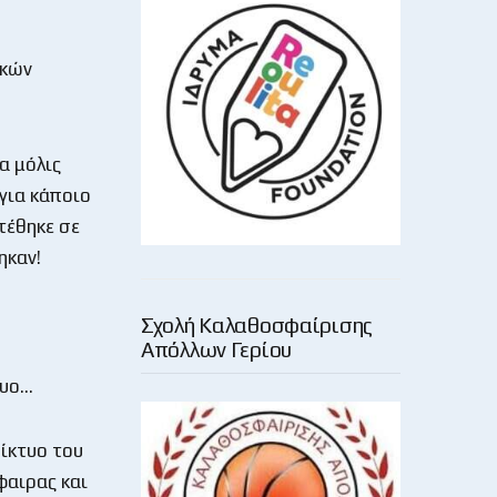
ικών
α μόλις
 για κάποιο
τέθηκε σε
ηκαν!
Σχολή Καλαθοσφαίρισης
Απόλλων Γερίου
τυο…
δίκτυο του
φαιρας και