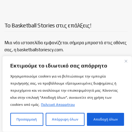
Το Basketball Stories στις επάλξεις!
Μια νέα ιστοσελίδα εμφανίζεται σήμερα μπροστά στις οθόνες
σας, η basketballstoriescy.com.
Εκτιμούμε το ιδιωτικό σας απόρρητο
Κανένα μα κανένα κείμενο σε αυτήν την ιστοσελίδα, δεν
θα είναι
ανώνυμο!
Χρησιμοποιούμε cookies για να βελτιώσουμε την εμπειρία
περιήγησής σας, να προβάλλουμε εξατομικευμένες διαφημίσεις ή
καλαθόσφαιρα | ιστορία | πνεύμα | πολιτεία
περιεχόμενο και να αναλύουμε την επισκεψιμότητά μας. Κάνοντας
κλικ στην επιλογή "Αποδοχή όλων", συναινείτε στη χρήση των
Τελευταία άρθρα
cookies από εμάς.
Πολιτική Απορρήτου
Προσαρμογή
Απόρριψη όλων
Αποδοχή όλων
χρόνια ΑΠΟΕΛ: Περιγράφοντας το
Σύμβολο…