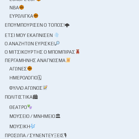
NBA
ΕΥΡΩΛΊΓΚΑ
ΕΠΟΥΜΠΟΎΡΙΣΕΝ Ο ΤΌΠΟΣ!🌩
ΈΤΣΙ ΜΟΥ ΕΚΆΠΝΙΣΕΝ
Ο ΑΝΑΖΗΤΏΝ ΕΥΡΊΣΚΕΙ
Ο ΜΙΤΣΙΚΟΥΡΤΉΣ Ο ΜΠΌΜΠΙΡΑΣ
ΠΕΡΓΑΜΗΝΉΣ ΑΝΆΓΝΩΣΜΑ
ΑΓΏΝΕΣ
ΗΜΕΡΟΛΌΓΙΟ🗓
ΦΎΛΛΟ ΑΓΏΝΟΣ
ΠΟΛΙΤΙΣΤΙΚΆ🏙
ΘΈΑΤΡΟ
ΜΟΥΣΕΊΟ / ΜΝΗΜΕΊΟ🏛
ΜΟΥΣΙΚΉ
ΠΡΌΣΩΠΑ / ΣΥΝΕΝΤΕΎΞΕΙΣ🎙