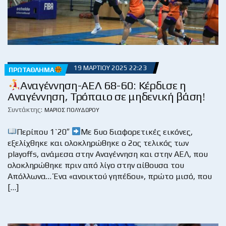
19 ΜΑΡΤΊΟΥ 2025 22:23
ΠΡΩΤΆΘΛΗΜΑ
Αναγέννηση-ΑΕΛ 68-60: Κέρδισε η
Αναγέννηση, Τρόπαιο σε μηδενική βάση!
Συντάκτης:
ΜΆΡΙΟΣ ΠΟΛΥΔΏΡΟΥ
Περίπου 1`20″
Με δυο διαφορετικές εικόνες,
εξελίχθηκε και ολοκληρώθηκε ο 2ος τελικός των
playoffs, ανάμεσα στην Αναγέννηση και στην ΑΕΛ, που
ολοκληρώθηκε πριν από λίγο στην αίθουσα του
Απόλλωνα… Ένα «ανοικτού γηπέδου», πρώτο μισό, που
[…]