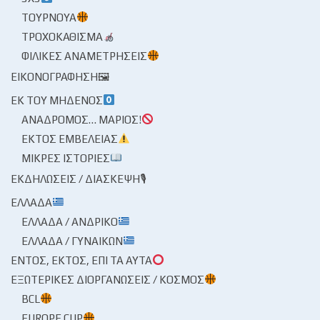
ΤΟΥΡΝΟΥΆ
ΤΡΟΧΟΚΆΘΙΣΜΑ
ΦΙΛΙΚΈΣ ΑΝΑΜΕΤΡΉΣΕΙΣ
ΕΙΚΟΝΟΓΡΆΦΗΣΗ🖼
ΕΚ ΤΟΥ ΜΗΔΕΝΌΣ
ΑΝΆΔΡΟΜΟΣ… ΜΆΡΙΟΣ!
ΕΚΤΌΣ ΕΜΒΈΛΕΙΑΣ
ΜΙΚΡΈΣ ΙΣΤΟΡΊΕΣ
ΕΚΔΗΛΏΣΕΙΣ / ΔΙΆΣΚΕΨΗ🎙
ΕΛΛΆΔΑ
ΕΛΛΆΔΑ / ΑΝΔΡΙΚΌ
ΕΛΛΆΔΑ / ΓΥΝΑΙΚΏΝ
ΕΝΤΌΣ, ΕΚΤΌΣ, ΕΠΊ ΤΑ ΑΥΤΆ
ΕΞΩΤΕΡΙΚΈΣ ΔΙΟΡΓΑΝΏΣΕΙΣ / ΚΌΣΜΟΣ
BCL
EUROPE CUP