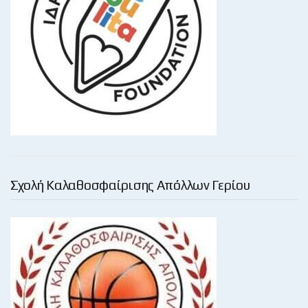
Σχολή Καλαθοσφαίρισης Απόλλων Γερίου