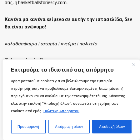
σας, η basketballstoriescy.com.
Κανένα μα κανένα κείμενο σε αυτήν την ιστοσελίδα, δεν
θα είναι
ανώνυμο!
καλαθόσφαιρα | ιστορία | πνεύμα | πολιτεία
Τελευταία άρθρα
Εκτιμούμε το ιδιωτικό σας απόρρητο
Χαρούλα Χριστοδούλου: Από την εποχή
Χρησιμοποιούμε cookies για να βελτιώσουμε την εμπειρία
άνθισης της Γυναικείας καλαθόσφαιρας…
περιήγησής σας, να προβάλλουμε εξατομικευμένες διαφημίσεις ή
9 ΑΥΓΟΎΣΤΟΥ 2026
περιεχόμενο και να αναλύουμε την επισκεψιμότητά μας. Κάνοντας
κλικ στην επιλογή "Αποδοχή όλων", συναινείτε στη χρήση των
cookies από εμάς.
Πολιτική Απορρήτου
Διεθνής Ημέρα Αυτοχθόνων Λαών της
Οικουμένης
9 ΑΥΓΟΎΣΤΟΥ 2026
Προσαρμογή
Απόρριψη όλων
Αποδοχή όλων