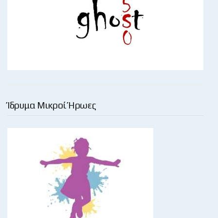
Ίδρυμα Μικροί Ήρωες