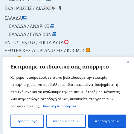
ΕΚΔΗΛΏΣΕΙΣ / ΔΙΆΣΚΕΨΗ🎙
ΕΛΛΆΔΑ
ΕΛΛΆΔΑ / ΑΝΔΡΙΚΌ
ΕΛΛΆΔΑ / ΓΥΝΑΙΚΏΝ
ΕΝΤΌΣ, ΕΚΤΌΣ, ΕΠΊ ΤΑ ΑΥΤΆ
ΕΞΩΤΕΡΙΚΈΣ ΔΙΟΡΓΑΝΏΣΕΙΣ / ΚΌΣΜΟΣ
BCL
Εκτιμούμε το ιδιωτικό σας απόρρητο
EUROPE CUP
NBA
Χρησιμοποιούμε cookies για να βελτιώσουμε την εμπειρία
ΕΥΡΩΛΊΓΚΑ
περιήγησής σας, να προβάλλουμε εξατομικευμένες διαφημίσεις ή
ΕΠΟΥΜΠΟΎΡΙΣΕΝ Ο ΤΌΠΟΣ!🌩
περιεχόμενο και να αναλύουμε την επισκεψιμότητά μας. Κάνοντας
κλικ στην επιλογή "Αποδοχή όλων", συναινείτε στη χρήση των
ΈΤΣΙ ΜΟΥ ΕΚΆΠΝΙΣΕΝ
cookies από εμάς.
Πολιτική Απορρήτου
Ο ΑΝΑΖΗΤΏΝ ΕΥΡΊΣΚΕΙ
Ο ΜΙΤΣΙΚΟΥΡΤΉΣ Ο ΜΠΌΜΠΙΡΑΣ
Προσαρμογή
Απόρριψη όλων
Αποδοχή όλων
ΠΕΡΓΑΜΗΝΉΣ ΑΝΆΓΝΩΣΜΑ
ΑΓΏΝΕΣ