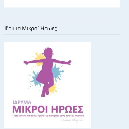
Ίδρυμα Μικροί Ήρωες