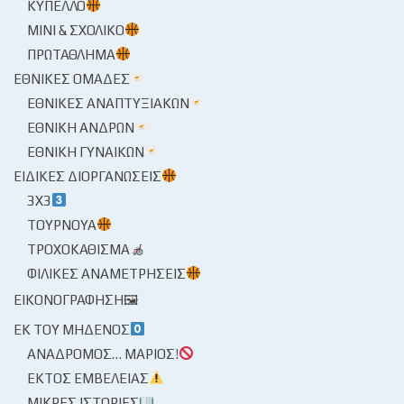
ΚΎΠΕΛΛΟ
ΜΊΝΙ & ΣΧΟΛΙΚΌ
ΠΡΩΤΆΘΛΗΜΑ
ΕΘΝΙΚΈΣ ΟΜΆΔΕΣ
ΕΘΝΙΚΈΣ ΑΝΑΠΤΥΞΙΑΚΏΝ
ΕΘΝΙΚΉ ΑΝΔΡΏΝ
ΕΘΝΙΚΉ ΓΥΝΑΙΚΏΝ
ΕΙΔΙΚΈΣ ΔΙΟΡΓΑΝΏΣΕΙΣ
3X3
ΤΟΥΡΝΟΥΆ
ΤΡΟΧΟΚΆΘΙΣΜΑ
ΦΙΛΙΚΈΣ ΑΝΑΜΕΤΡΉΣΕΙΣ
ΕΙΚΟΝΟΓΡΆΦΗΣΗ🖼
ΕΚ ΤΟΥ ΜΗΔΕΝΌΣ
ΑΝΆΔΡΟΜΟΣ… ΜΆΡΙΟΣ!
ΕΚΤΌΣ ΕΜΒΈΛΕΙΑΣ
ΜΙΚΡΈΣ ΙΣΤΟΡΊΕΣ