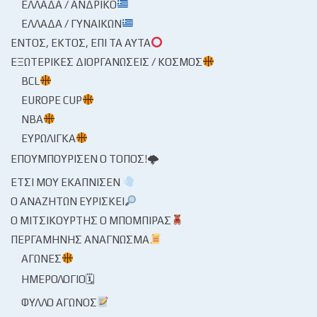
ΕΛΛΆΔΑ / ΑΝΔΡΙΚΌ
ΕΛΛΆΔΑ / ΓΥΝΑΙΚΏΝ
ΕΝΤΌΣ, ΕΚΤΌΣ, ΕΠΊ ΤΑ ΑΥΤΆ
ΕΞΩΤΕΡΙΚΈΣ ΔΙΟΡΓΑΝΏΣΕΙΣ / ΚΌΣΜΟΣ
BCL
EUROPE CUP
NBA
ΕΥΡΩΛΊΓΚΑ
ΕΠΟΥΜΠΟΎΡΙΣΕΝ Ο ΤΌΠΟΣ!🌩
ΈΤΣΙ ΜΟΥ ΕΚΆΠΝΙΣΕΝ
Ο ΑΝΑΖΗΤΏΝ ΕΥΡΊΣΚΕΙ
Ο ΜΙΤΣΙΚΟΥΡΤΉΣ Ο ΜΠΌΜΠΙΡΑΣ
ΠΕΡΓΑΜΗΝΉΣ ΑΝΆΓΝΩΣΜΑ
ΑΓΏΝΕΣ
ΗΜΕΡΟΛΌΓΙΟ🗓
ΦΎΛΛΟ ΑΓΏΝΟΣ