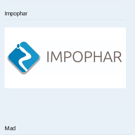
Impophar
Mad