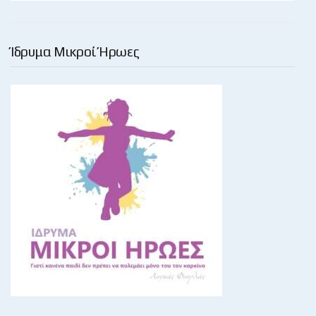
Ίδρυμα Μικροί Ήρωες