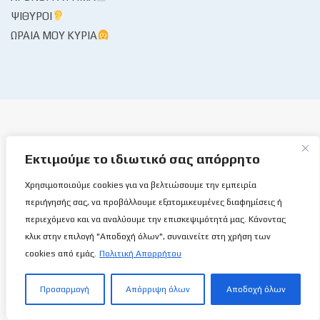
ΨΊΘΥΡΟΙ
ΩΡΑΊΑ ΜΟΥ ΚΥΡΊΑ
Εκτιμούμε το ιδιωτικό σας απόρρητο
Το Basketball Stories στις επάλξεις!
Χρησιμοποιούμε cookies για να βελτιώσουμε την εμπειρία
περιήγησής σας, να προβάλλουμε εξατομικευμένες διαφημίσεις ή
Μια νέα ιστοσελίδα εμφανίζεται σήμερα μπροστά στις οθόνες
περιεχόμενο και να αναλύουμε την επισκεψιμότητά μας. Κάνοντας
σας, η basketballstoriescy.com.
κλικ στην επιλογή "Αποδοχή όλων", συναινείτε στη χρήση των
cookies από εμάς.
Πολιτική Απορρήτου
Κανένα μα κανένα κείμενο σε αυτήν την ιστοσελίδα, δεν
θα είναι
ανώνυμο!
Προσαρμογή
Απόρριψη όλων
Αποδοχή όλων
καλαθόσφαιρα | ιστορία | πνεύμα | πολιτεία