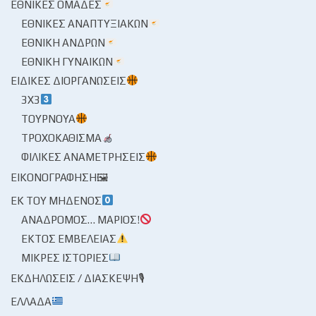
ΕΘΝΙΚΈΣ ΟΜΆΔΕΣ
ΕΘΝΙΚΈΣ ΑΝΑΠΤΥΞΙΑΚΏΝ
ΕΘΝΙΚΉ ΑΝΔΡΏΝ
ΕΘΝΙΚΉ ΓΥΝΑΙΚΏΝ
ΕΙΔΙΚΈΣ ΔΙΟΡΓΑΝΏΣΕΙΣ
3X3
ΤΟΥΡΝΟΥΆ
ΤΡΟΧΟΚΆΘΙΣΜΑ
ΦΙΛΙΚΈΣ ΑΝΑΜΕΤΡΉΣΕΙΣ
ΕΙΚΟΝΟΓΡΆΦΗΣΗ🖼
ΕΚ ΤΟΥ ΜΗΔΕΝΌΣ
ΑΝΆΔΡΟΜΟΣ… ΜΆΡΙΟΣ!
ΕΚΤΌΣ ΕΜΒΈΛΕΙΑΣ
ΜΙΚΡΈΣ ΙΣΤΟΡΊΕΣ
ΕΚΔΗΛΏΣΕΙΣ / ΔΙΆΣΚΕΨΗ🎙
ΕΛΛΆΔΑ