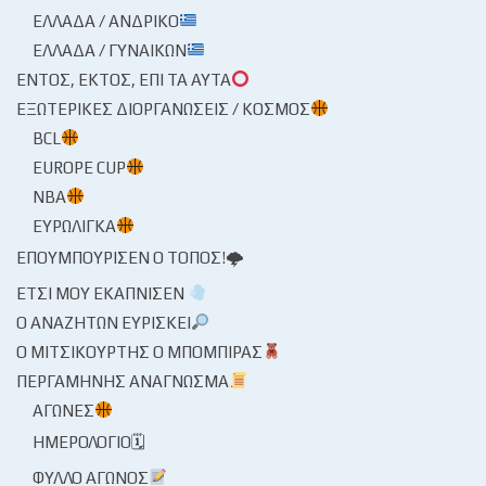
ΕΛΛΆΔΑ / ΑΝΔΡΙΚΌ
ΕΛΛΆΔΑ / ΓΥΝΑΙΚΏΝ
ΕΝΤΌΣ, ΕΚΤΌΣ, ΕΠΊ ΤΑ ΑΥΤΆ
ΕΞΩΤΕΡΙΚΈΣ ΔΙΟΡΓΑΝΏΣΕΙΣ / ΚΌΣΜΟΣ
BCL
EUROPE CUP
NBA
ΕΥΡΩΛΊΓΚΑ
ΕΠΟΥΜΠΟΎΡΙΣΕΝ Ο ΤΌΠΟΣ!🌩
ΈΤΣΙ ΜΟΥ ΕΚΆΠΝΙΣΕΝ
Ο ΑΝΑΖΗΤΏΝ ΕΥΡΊΣΚΕΙ
Ο ΜΙΤΣΙΚΟΥΡΤΉΣ Ο ΜΠΌΜΠΙΡΑΣ
ΠΕΡΓΑΜΗΝΉΣ ΑΝΆΓΝΩΣΜΑ
ΑΓΏΝΕΣ
ΗΜΕΡΟΛΌΓΙΟ🗓
ΦΎΛΛΟ ΑΓΏΝΟΣ