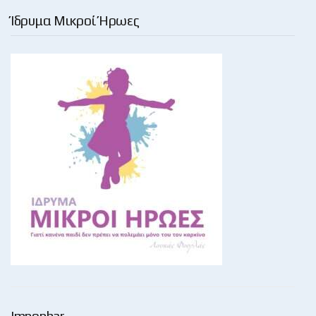
Ίδρυμα Μικροί Ήρωες