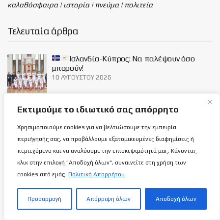
καλαθόσφαιρα | ιστορία | πνεύμα | πολιτεία
Τελευταία άρθρα
Ισλανδία-Κύπρος: Να παλέψουν όσο
μπορούν!
10 ΑΥΓΟΎΣΤΟΥ 2026
Εκτιμούμε το ιδιωτικό σας απόρρητο
Βοσνία & Ερζεγοβίνη-Κύπρος: Απέναντι
στην πρώτη πρόκληση οι νεαρές μας
Χρησιμοποιούμε cookies για να βελτιώσουμε την εμπειρία
(Σύνδεσμος ζωντανής μετάδοσης)!
περιήγησής σας, να προβάλλουμε εξατομικευμένες διαφημίσεις ή
10 ΑΥΓΟΎΣΤΟΥ 2026
περιεχόμενο και να αναλύουμε την επισκεψιμότητά μας. Κάνοντας
κλικ στην επιλογή "Αποδοχή όλων", συναινείτε στη χρήση των
Κεραυνός: Γιατί η Άνοιξη του 1989, είναι η
cookies από εμάς.
Πολιτική Απορρήτου
πιο σημαδιακή στην Ερυθροκίτρινη
αιωνιότητα και ποια ήταν η τελευταία
αναμέτρηση στην 1η κατηγορία…
Προσαρμογή
Απόρριψη όλων
Αποδοχή όλων
9 ΑΥΓΟΎΣΤΟΥ 2026