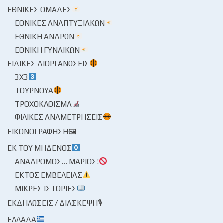
ΕΘΝΙΚΈΣ ΟΜΆΔΕΣ
ΕΘΝΙΚΈΣ ΑΝΑΠΤΥΞΙΑΚΏΝ
ΕΘΝΙΚΉ ΑΝΔΡΏΝ
ΕΘΝΙΚΉ ΓΥΝΑΙΚΏΝ
ΕΙΔΙΚΈΣ ΔΙΟΡΓΑΝΏΣΕΙΣ
3X3
ΤΟΥΡΝΟΥΆ
ΤΡΟΧΟΚΆΘΙΣΜΑ
ΦΙΛΙΚΈΣ ΑΝΑΜΕΤΡΉΣΕΙΣ
ΕΙΚΟΝΟΓΡΆΦΗΣΗ🖼
ΕΚ ΤΟΥ ΜΗΔΕΝΌΣ
ΑΝΆΔΡΟΜΟΣ… ΜΆΡΙΟΣ!
ΕΚΤΌΣ ΕΜΒΈΛΕΙΑΣ
ΜΙΚΡΈΣ ΙΣΤΟΡΊΕΣ
ΕΚΔΗΛΏΣΕΙΣ / ΔΙΆΣΚΕΨΗ🎙
ΕΛΛΆΔΑ