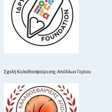
Σχολή Καλαθοσφαίρισης Απόλλων Γερίου