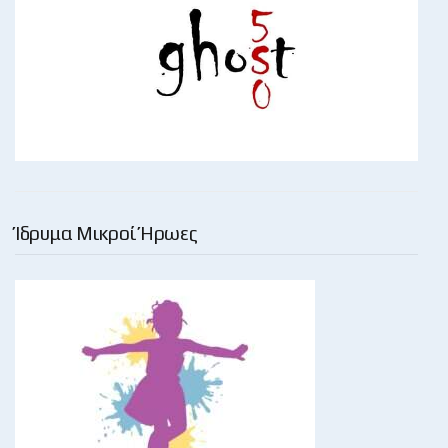
Ίδρυμα Μικροί Ήρωες