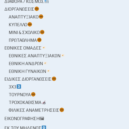
ΔΙΆΦΟΡΑ / ΚΌΣΜΟΣ
ΔΙΟΡΓΑΝΏΣΕΙΣ
ΑΝΑΠΤΥΞΙΑΚΌ
ΚΎΠΕΛΛΟ
ΜΊΝΙ & ΣΧΟΛΙΚΌ
ΠΡΩΤΆΘΛΗΜΑ
ΕΘΝΙΚΈΣ ΟΜΆΔΕΣ
ΕΘΝΙΚΈΣ ΑΝΑΠΤΥΞΙΑΚΏΝ
ΕΘΝΙΚΉ ΑΝΔΡΏΝ
ΕΘΝΙΚΉ ΓΥΝΑΙΚΏΝ
ΕΙΔΙΚΈΣ ΔΙΟΡΓΑΝΏΣΕΙΣ
3X3
ΤΟΥΡΝΟΥΆ
ΤΡΟΧΟΚΆΘΙΣΜΑ
ΦΙΛΙΚΈΣ ΑΝΑΜΕΤΡΉΣΕΙΣ
ΕΙΚΟΝΟΓΡΆΦΗΣΗ🖼
ΕΚ ΤΟΥ ΜΗΔΕΝΌΣ