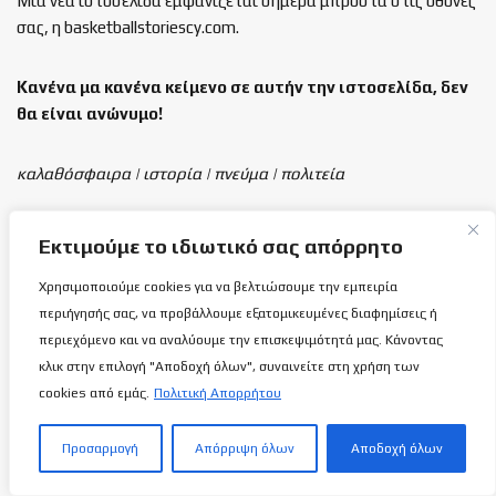
Μια νέα ιστοσελίδα εμφανίζεται σήμερα μπροστά στις οθόνες
σας, η basketballstoriescy.com.
Κανένα μα κανένα κείμενο σε αυτήν την ιστοσελίδα, δεν
θα είναι
ανώνυμο!
καλαθόσφαιρα | ιστορία | πνεύμα | πολιτεία
Τελευταία άρθρα
Εκτιμούμε το ιδιωτικό σας απόρρητο
Χρησιμοποιούμε cookies για να βελτιώσουμε την εμπειρία
ΑΕΛ: Ανακοίνωσε τη διάθεση των
διαρκείας με εντυπωσιακό Μαγνητοσκόπιο!
περιήγησής σας, να προβάλλουμε εξατομικευμένες διαφημίσεις ή
8 ΑΥΓΟΎΣΤΟΥ 2026
περιεχόμενο και να αναλύουμε την επισκεψιμότητά μας. Κάνοντας
κλικ στην επιλογή "Αποδοχή όλων", συναινείτε στη χρήση των
cookies από εμάς.
Πολιτική Απορρήτου
ΑΠΟΕΛ: Γνωστοποίησε ως βοηθό
προπονητή τον Κοιλαρά!
Προσαρμογή
Απόρριψη όλων
Αποδοχή όλων
8 ΑΥΓΟΎΣΤΟΥ 2026