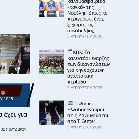
καλαθοσφαιρικό
«ταγκό» της
Νεφέλης, όπως το
περιγράφει ένας
ξεχωριστός
συνάδελφος!
5 ΑΥΓΟΎΣΤΟΥ 2026
KOK: Το
καλεντάρι έναρξης
των διοργανώσεων
για την ερχόμενη
αγωνιστική
περίοδο
5 ΑΥΓΟΎΣΤΟΥ 2026
Α
Υ 2025
Φιλικό
Ελλάδας-Κύπρου
 έχει για
στις 24 Αυγούστου
στο Τ Center!
5 ΑΥΓΟΎΣΤΟΥ 2026
ΙΟΣ ΠΟΛΥΔΏΡΟΥ