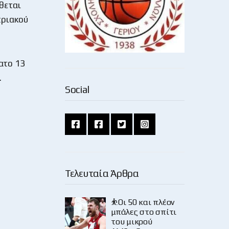
θεται
πριακού
ατο 13
.
Social
Τελευταία Άρθρα
⛹️Οι 50 και πλέον
μπάλες στο σπίτι
του μικρού