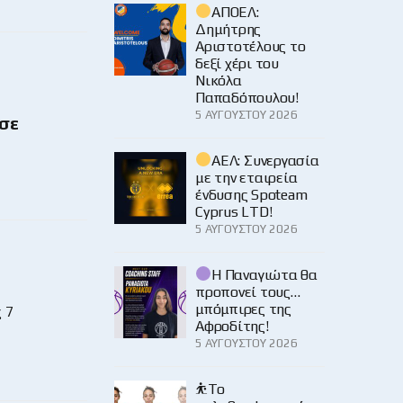
ΑΠΟΕΛ:
Δημήτρης
Αριστοτέλους το
δεξί χέρι του
Νικόλα
Παπαδόπουλου!
5 ΑΥΓΟΎΣΤΟΥ 2026
ωσε
ΑΕΛ: Συνεργασία
με την εταιρεία
ένδυσης Spoteam
Cyprus LTD!
5 ΑΥΓΟΎΣΤΟΥ 2026
Η Παναγιώτα θα
προπονεί τους…
μπόμπιρες της
 7
Αφροδίτης!
5 ΑΥΓΟΎΣΤΟΥ 2026
⛹️‍Το