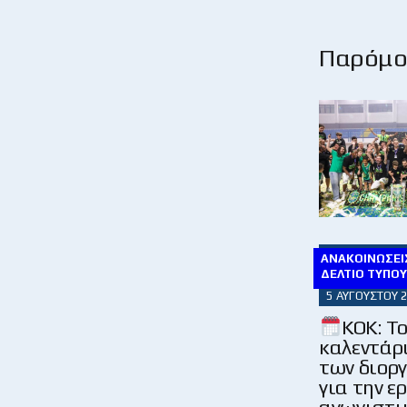
Παρόμοι
ΑΝΑΚΟΙΝΏΣΕΙΣ
ΔΕΛΤΊΟ ΤΎΠΟ
5 ΑΥΓΟΎΣΤΟΥ 
KOK: Τ
καλεντάρ
των διορ
για την ε
αγωνιστι