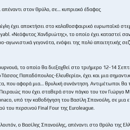
, απέναντι στον Θρύλο, σε… κυπριακό έδαφος
ίγλη έχει αποκτήσει στο καλαθοσφαιρικό ευρωπαϊκό στε
yabl. «Νεόφυτος Χανδριώτης», το οποίο έχει καταστεί σαν
ο-αγωνιστικά γεγονότα, ενόψει της πολύ απαιτητικής σε
ουρνουά, το οποίο θα διεξαχθεί στο τριήμερο 12-14 Σεπτ
«Τάσσος Παπαδόπουλος-Ελευθερία», έχει και μια σημαντι
τα, που αφορά μια… θρυλική συνάντηση. Αντιμέτωποι θα 
Πειραιώς που έχει σταθερά στον πάγκο του τον Γιώργο 
onaco, υπό την καθοδήγηση του Βασίλη Σπανούλη, σε μια
ού του περσινού Final Four της Euroleague.
 λοιπόν, ο Βασίλης Σπανούλης, απέναντι στο Θρύλο της Ελ