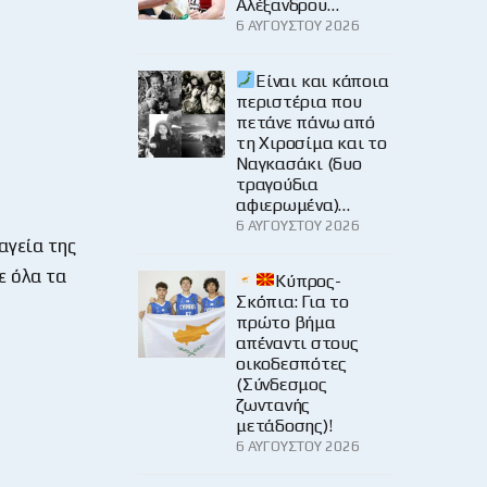
Αλέξανδρου…
6 ΑΥΓΟΎΣΤΟΥ 2026
Είναι και κάποια
περιστέρια που
πετάνε πάνω από
τη Χιροσίμα και το
Ναγκασάκι (δυο
τραγούδια
αφιερωμένα)…
6 ΑΥΓΟΎΣΤΟΥ 2026
αγεία της
ε όλα τα
Κύπρος-
Σκόπια: Για το
πρώτο βήμα
απέναντι στους
οικοδεσπότες
(Σύνδεσμος
ζωντανής
μετάδοσης)!
6 ΑΥΓΟΎΣΤΟΥ 2026