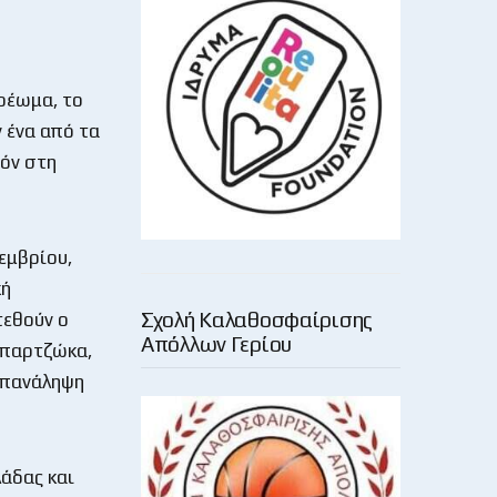
ρέωμα, το
 ένα από τα
ζόν στη
εμβρίου,
κή
Σχολή Καλαθοσφαίρισης
τεθούν ο
Απόλλων Γερίου
Μπαρτζώκα,
 επανάληψη
λάδας και