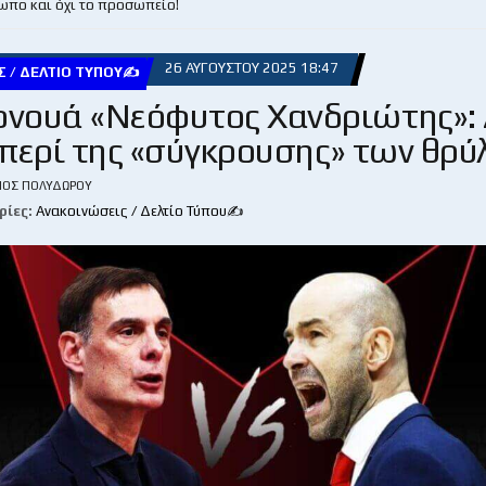
ωπο και όχι το προσωπείο!
26 ΑΥΓΟΎΣΤΟΥ 2025 18:47
Σ / ΔΕΛΤΊΟ ΤΎΠΟΥ✍
ρνουά «Νεόφυτος Χανδριώτης»: 
περί της «σύγκρουσης» των θρύ
ΙΟΣ ΠΟΛΥΔΏΡΟΥ
ρίες:
Ανακοινώσεις / Δελτίο Τύπου✍