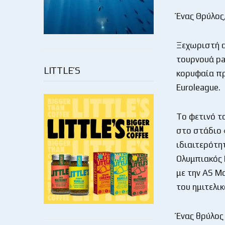
Ένας Θρύλος
Ξεχωριστή α
τουρνουά pa
LITTLE’S
κορυφαία πρ
Euroleague.
To φετινό τ
στο στάδιο 
ιδιαιτερότη
Ολυμπιακός 
με την AS M
του ημιτελικ
Ένας θρύλος