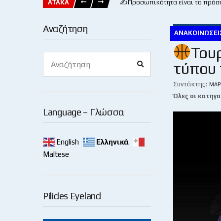
ΑΤΑΚΑ
✍️Προσωπικότητα είναι το πρόσ
Αναζήτηση
ΑΝΑΚΟΙΝΏΣΕΙ
Του
Search
τύπου 
Search
for:
Συντάκτης:
ΜΆΡ
Όλες οι κατηγο
Language – Γλώσσα
English
Ελληνικά
Maltese
Pilides Eyeland