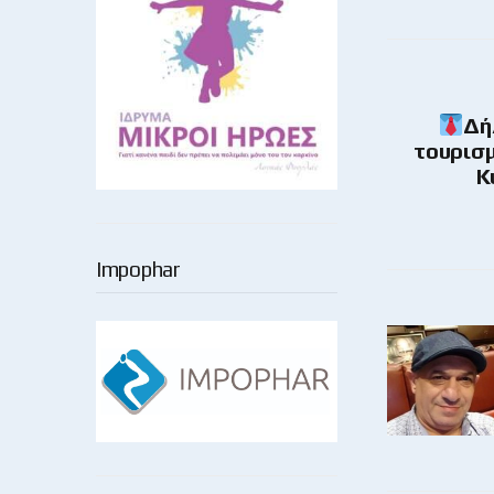
Δή
τουρισμ
Κ
Impophar