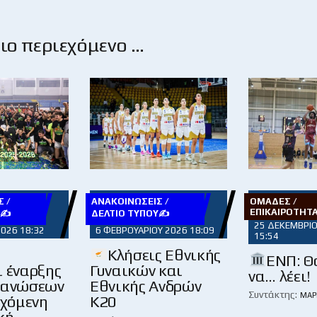
ο περιεχόμενο …
 /
ΑΝΑΚΟΙΝΏΣΕΙΣ /
ΟΜΆΔΕΣ /
ΕΠΙΚΑΙΡΌΤΗΤ
Υ✍
ΔΕΛΤΊΟ ΤΎΠΟΥ✍
25 ΔΕΚΕΜΒΡΊΟ
2026 18:32
6 ΦΕΒΡΟΥΑΡΊΟΥ 2026 18:09
15:54
ο
Κλήσεις Εθνικής
ΕΝΠ: Θα
ι έναρξης
Γυναικών και
να… λέει!
γανώσεων
Εθνικής Ανδρών
Συντάκτης:
ΜΆΡ
ρχόμενη
Κ20
κή