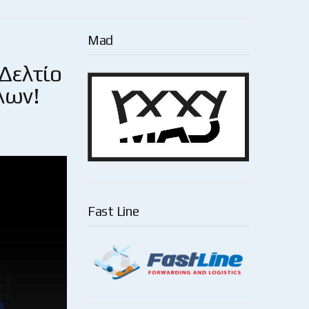
Mad
Δελτίο
λων!
Fast Line