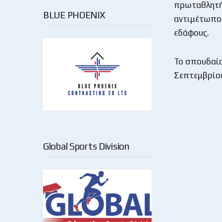
πρωταθλητή 
BLUE PHOENIX
αντιμέτωπος
εδάφους.
Το σπουδαίο
Σεπτεμβρίου
Global Sports Division