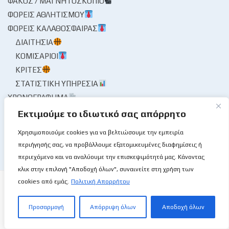
ΦΑΚΌΣ / ΜΑΓΝΗΤΟΣΚΌΠΙΟ
ΦΟΡΕΊΣ ΑΘΛΗΤΙΣΜΟΎ
ΦΟΡΕΊΣ ΚΑΛΑΘΌΣΦΑΙΡΑΣ
ΔΙΑΙΤΗΣΊΑ
ΚΟΜΙΣΆΡΙΟΙ
ΚΡΙΤΈΣ
ΣΤΑΤΙΣΤΙΚΉ ΥΠΗΡΕΣΊΑ
ΧΡΟΝΟΓΡΆΦΗΜΑ
ΨΊΘΥΡΟΙ
Εκτιμούμε το ιδιωτικό σας απόρρητο
ΩΡΑΊΑ ΜΟΥ ΚΥΡΊΑ
Χρησιμοποιούμε cookies για να βελτιώσουμε την εμπειρία
περιήγησής σας, να προβάλλουμε εξατομικευμένες διαφημίσεις ή
περιεχόμενο και να αναλύουμε την επισκεψιμότητά μας. Κάνοντας
κλικ στην επιλογή "Αποδοχή όλων", συναινείτε στη χρήση των
cookies από εμάς.
Πολιτική Απορρήτου
Προσαρμογή
Απόρριψη όλων
Αποδοχή όλων
Το Basketball Stories στις επάλξεις!