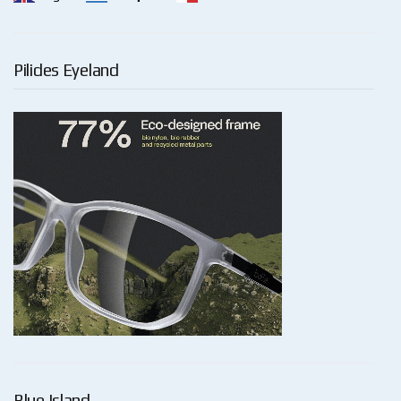
Pilides Eyeland
Blue Island