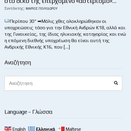
στο δικό της επερχόμενο «αστερισμό»…
Συντάκτης:
ΜΆΡΙΟΣ ΠΟΛΥΔΏΡΟΥ
Περίπου 30“ ➡Μόλις χθες ολοκληρώθηκαν οι
υποχρεώσεις τόσο για την Εθνική Ανδρών Κ18, αλλά και
της Γυναικείας, της ίδιας ηλικιακής κατηγορίας και ενώ
η επόμενη διεθνής υποχρέωση θα είναι αυτή της
Ανδρικής Εθνικής Κ16, που […]
Αναζήτηση
Search
Search
for:
Language – Γλώσσα
English
Ελληνικά
Maltese