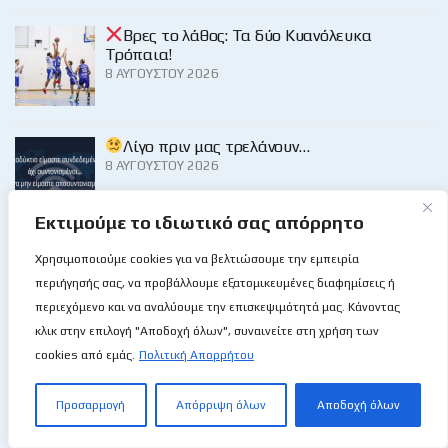
Βρες το λάθος: Τα δύο Κυανόλευκα
Τρόπαια!
8 ΑΥΓΟΎΣΤΟΥ 2026
Λίγο πριν μας τρελάνουν…
8 ΑΥΓΟΎΣΤΟΥ 2026
Εκτιμούμε το ιδιωτικό σας απόρρητο
Γιώργος Παλάλας σε συνέντευξη στο “BS”:
Χρησιμοποιούμε cookies για να βελτιώσουμε την εμπειρία
Μου έλειψε η πίεση και ο ανταγωνισμός!
περιήγησής σας, να προβάλλουμε εξατομικευμένες διαφημίσεις ή
8 ΑΥΓΟΎΣΤΟΥ 2026
περιεχόμενο και να αναλύουμε την επισκεψιμότητά μας. Κάνοντας
κλικ στην επιλογή "Αποδοχή όλων", συναινείτε στη χρήση των
cookies από εμάς.
Πολιτική Απορρήτου
Παγκόσμια μέρα Γάτας και… εναρμόνιση
με κάποιους χαρακτήρες!
Προσαρμογή
Απόρριψη όλων
Αποδοχή όλων
8 ΑΥΓΟΎΣΤΟΥ 2026