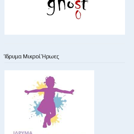
Ίδρυμα Μικροί Ήρωες