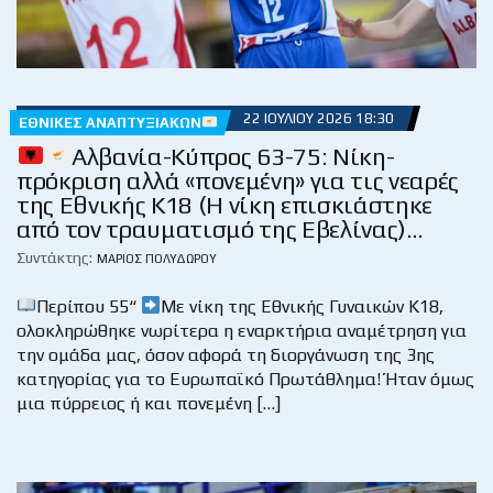
22 ΙΟΥΛΊΟΥ 2026 18:30
ΕΘΝΙΚΈΣ ΑΝΑΠΤΥΞΙΑΚΏΝ
Αλβανία-Κύπρος 63-75: Νίκη-
πρόκριση αλλά «πονεμένη» για τις νεαρές
της Εθνικής Κ18 (Η νίκη επισκιάστηκε
από τον τραυματισμό της Εβελίνας)…
Συντάκτης:
ΜΆΡΙΟΣ ΠΟΛΥΔΏΡΟΥ
Περίπου 55“
Με νίκη της Εθνικής Γυναικών Κ18,
ολοκληρώθηκε νωρίτερα η εναρκτήρια αναμέτρηση για
την ομάδα μας, όσον αφορά τη διοργάνωση της 3ης
κατηγορίας για το Ευρωπαϊκό Πρωτάθλημα! Ήταν όμως
μια πύρρειος ή και πονεμένη […]