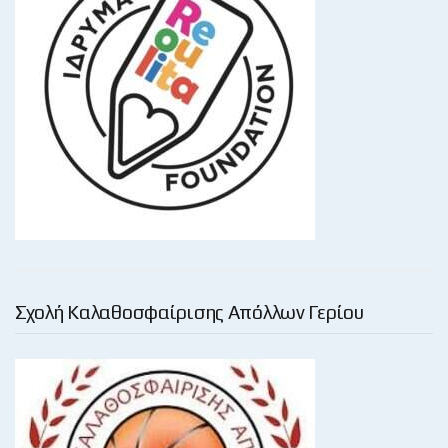
Σχολή Καλαθοσφαίρισης Απόλλων Γερίου