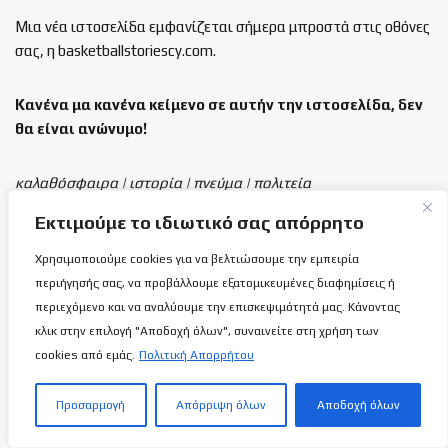
Μια νέα ιστοσελίδα εμφανίζεται σήμερα μπροστά στις οθόνες
σας, η basketballstoriescy.com.
Κανένα μα κανένα κείμενο σε αυτήν την ιστοσελίδα, δεν
θα είναι
ανώνυμο!
καλαθόσφαιρα | ιστορία | πνεύμα | πολιτεία
Εκτιμούμε το ιδιωτικό σας απόρρητο
Τελευταία άρθρα
Χρησιμοποιούμε cookies για να βελτιώσουμε την εμπειρία
περιήγησής σας, να προβάλλουμε εξατομικευμένες διαφημίσεις ή
Κύπρος-Ουκρανία 55-62: Δεν ήθελε ούτε
περιεχόμενο και να αναλύουμε την επισκεψιμότητά μας. Κάνοντας
η τύχη τους νεαρούς μας…
9 ΑΥΓΟΎΣΤΟΥ 2026
κλικ στην επιλογή "Αποδοχή όλων", συναινείτε στη χρήση των
cookies από εμάς.
Πολιτική Απορρήτου
Προς ΑΠΟΕΛ «οδεύει» ο Παναγιώτης
Προσαρμογή
Απόρριψη όλων
Αποδοχή όλων
Μάρκου!
8 ΑΥΓΟΎΣΤΟΥ 2026