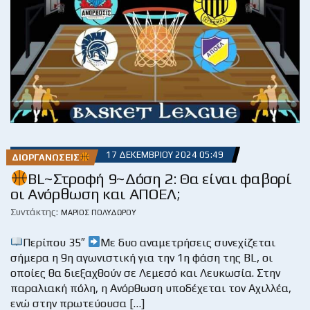
17 ΔΕΚΕΜΒΡΊΟΥ 2024 05:49
ΔΙΟΡΓΑΝΏΣΕΙΣ
BL~Στροφή 9~Δόση 2: Θα είναι φαβορί
οι Ανόρθωση και ΑΠΟΕΛ;
Συντάκτης:
ΜΆΡΙΟΣ ΠΟΛΥΔΏΡΟΥ
Περίπου 35″
Με δυο αναμετρήσεις συνεχίζεται
σήμερα η 9η αγωνιστική για την 1η φάση της BL, οι
οποίες θα διεξαχθούν σε Λεμεσό και Λευκωσία. Στην
παραλιακή πόλη, η Ανόρθωση υποδέχεται τον Αχιλλέα,
ενώ στην πρωτεύουσα […]