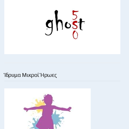
Ίδρυμα Μικροί Ήρωες