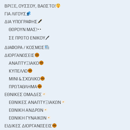
ΒΡΊΞΕ, ΟΎΣΣΟΥ, ΒΆΩΣΤΟ!
ΓΙΑ ΛΊΓΟΥΣ
ΔΙΑ ΥΠΟΓΡΑΦΉΣ
ΘΩΡΟΎΝ ΜΑΣ!
ΣΕ ΠΡΏΤΟ ΕΝΙΚΟΎ🖊
ΔΙΆΦΟΡΑ / ΚΌΣΜΟΣ
ΔΙΟΡΓΑΝΏΣΕΙΣ
ΑΝΑΠΤΥΞΙΑΚΌ
ΚΎΠΕΛΛΟ
ΜΊΝΙ & ΣΧΟΛΙΚΌ
ΠΡΩΤΆΘΛΗΜΑ
ΕΘΝΙΚΈΣ ΟΜΆΔΕΣ
ΕΘΝΙΚΈΣ ΑΝΑΠΤΥΞΙΑΚΏΝ
ΕΘΝΙΚΉ ΑΝΔΡΏΝ
ΕΘΝΙΚΉ ΓΥΝΑΙΚΏΝ
ΕΙΔΙΚΈΣ ΔΙΟΡΓΑΝΏΣΕΙΣ