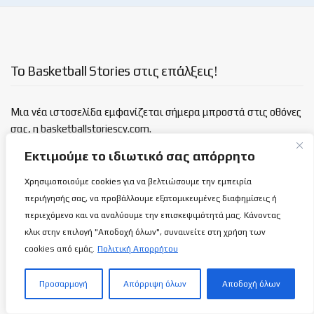
Το Basketball Stories στις επάλξεις!
Μια νέα ιστοσελίδα εμφανίζεται σήμερα μπροστά στις οθόνες
σας, η basketballstoriescy.com.
Εκτιμούμε το ιδιωτικό σας απόρρητο
Κανένα μα κανένα κείμενο σε αυτήν την ιστοσελίδα, δεν
Χρησιμοποιούμε cookies για να βελτιώσουμε την εμπειρία
θα είναι
ανώνυμο!
περιήγησής σας, να προβάλλουμε εξατομικευμένες διαφημίσεις ή
περιεχόμενο και να αναλύουμε την επισκεψιμότητά μας. Κάνοντας
καλαθόσφαιρα | ιστορία | πνεύμα | πολιτεία
κλικ στην επιλογή "Αποδοχή όλων", συναινείτε στη χρήση των
cookies από εμάς.
Πολιτική Απορρήτου
Τελευταία άρθρα
Προσαρμογή
Απόρριψη όλων
Αποδοχή όλων
Εθνική Γυναικών Κ16: Η τελική 12αδα
ενόψει των δικών της υποχρεώσεων!