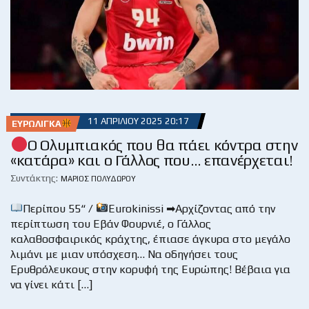
11 ΑΠΡΙΛΊΟΥ 2025 20:17
ΕΥΡΩΛΊΓΚΑ
Ο Ολυμπιακός που θα πάει κόντρα στην
«κατάρα» και ο Γάλλος που… επανέρχεται!
Συντάκτης:
ΜΆΡΙΟΣ ΠΟΛΥΔΏΡΟΥ
Περίπου 55“ /
Eurokinissi ➡Αρχίζοντας από την
περίπτωση του Εβάν Φουρνιέ, ο Γάλλος
καλαθοσφαιρικός κράχτης, έπιασε άγκυρα στο μεγάλο
λιμάνι με μιαν υπόσχεση… Να οδηγήσει τους
Ερυθρόλευκους στην κορυφή της Ευρώπης! Βέβαια για
να γίνει κάτι […]