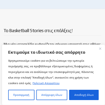
Το Basketball Stories στις επάλξεις!
Μια νέα ιστοσελίδα εμφανίζεται σήμερα μπροστά στις οθόνες
σας, η basketballstoriescy.com.
Εκτιμούμε το ιδιωτικό σας απόρρητο
Χρησιμοποιούμε cookies για να βελτιώσουμε την εμπειρία
Κανένα μα κανένα κείμενο σε αυτήν την ιστοσελίδα, δεν
περιήγησής σας, να προβάλλουμε εξατομικευμένες διαφημίσεις ή
θα είναι
ανώνυμο!
περιεχόμενο και να αναλύουμε την επισκεψιμότητά μας. Κάνοντας
κλικ στην επιλογή "Αποδοχή όλων", συναινείτε στη χρήση των
καλαθόσφαιρα | ιστορία | πνεύμα | πολιτεία
cookies από εμάς.
Πολιτική Απορρήτου
Τελευταία άρθρα
Προσαρμογή
Απόρριψη όλων
Αποδοχή όλων