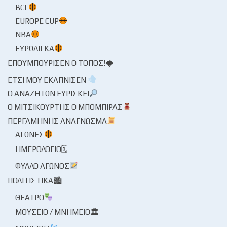
BCL
EUROPE CUP
NBA
ΕΥΡΩΛΊΓΚΑ
ΕΠΟΥΜΠΟΎΡΙΣΕΝ Ο ΤΌΠΟΣ!🌩
ΈΤΣΙ ΜΟΥ ΕΚΆΠΝΙΣΕΝ
Ο ΑΝΑΖΗΤΏΝ ΕΥΡΊΣΚΕΙ
Ο ΜΙΤΣΙΚΟΥΡΤΉΣ Ο ΜΠΌΜΠΙΡΑΣ
ΠΕΡΓΑΜΗΝΉΣ ΑΝΆΓΝΩΣΜΑ
ΑΓΏΝΕΣ
ΗΜΕΡΟΛΌΓΙΟ🗓
ΦΎΛΛΟ ΑΓΏΝΟΣ
ΠΟΛΙΤΙΣΤΙΚΆ🏙
ΘΈΑΤΡΟ
ΜΟΥΣΕΊΟ / ΜΝΗΜΕΊΟ🏛