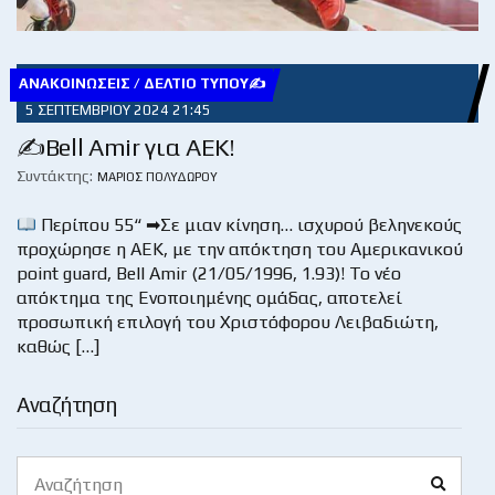
ΑΝΑΚΟΙΝΏΣΕΙΣ / ΔΕΛΤΊΟ ΤΎΠΟΥ✍
5 ΣΕΠΤΕΜΒΡΊΟΥ 2024 21:45
✍Bell Amir για ΑΕΚ!
Συντάκτης:
ΜΆΡΙΟΣ ΠΟΛΥΔΏΡΟΥ
Περίπου 55“ ➡Σε μιαν κίνηση… ισχυρού βεληνεκούς
προχώρησε η ΑΕΚ, με την απόκτηση του Αμερικανικού
point guard, Bell Amir (21/05/1996, 1.93)! Το νέο
απόκτημα της Ενοποιημένης ομάδας, αποτελεί
προσωπική επιλογή του Χριστόφορου Λειβαδιώτη,
καθώς […]
Αναζήτηση
Search
Search
for: