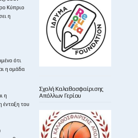
ιρο Κύπριο
σει η
ομένο ότι
αι η ομάδα
Σχολή Καλαθοσφαίρισης
Απόλλων Γερίου
ι η
η ένταξη του
υ