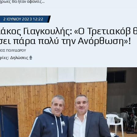
 ήρωες θα ήταν αφανείς…
2 ΙΟΥΝΊΟΥ 2023 12:22
άκος Γιαγκουλής: «Ο Τρετιακόβ 
ει πάρα πολύ την Ανόρθωση»!
ΙΟΣ ΠΟΛΥΔΏΡΟΥ
ρίες:
Δηλώσεις