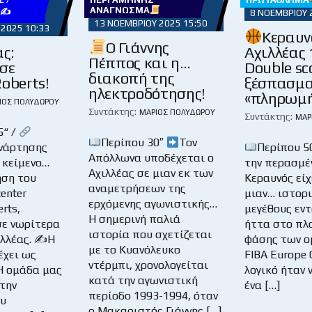
ΑΝΆΓΝΩΣΜΑ
Υ✍
8 ΝΟΕΜΒΡΊΟΥ 
13 ΝΟΕΜΒΡΊΟΥ 2025 15:50
 2025 10:33
Κεραυν
Ο Γιάννης
ας:
Αχιλλέας 
Πέππος και η…
σε
Double sc
διακοπή της
oberts!
ξέσπασμα
ηλεκτροδότησης!
«πληρωμή
ΙΟΣ ΠΟΛΥΔΏΡΟΥ
Συντάκτης:
ΜΆΡΙΟΣ ΠΟΛΥΔΏΡΟΥ
Συντάκτης:
ΜΆΡ
5“ /
Περίπου 30″
Τον
νάρτησης
Περίπου 5
Απόλλωνα υποδέχεται ο
 κείμενο…
την περασμέ
Αχιλλέας σε μιαν εκ των
ση του
Κεραυνός είχ
αναμετρήσεων της
enter
μιαν… ιστορ
ερχόμενης αγωνιστικής…
rts,
μεγέθους εντ
Η σημερινή παλιά
ε νωρίτερα
ήττα στο πλα
ιστορία που σχετίζεται
ιλλέας. ✍Η
φάσης των ο
με το Κυανόλευκο
έχει ως
FIBA Europe 
ντέρμπι, χρονολογείται
Η ομάδα μας
λογικό ήταν 
κατά την αγωνιστική
την
ένα […]
περίοδο 1993-1994, όταν
ου
ο Μακαριστός Γιάννης […]