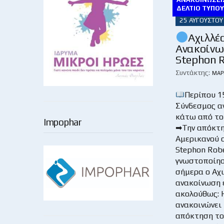
ΔΕΛΤΊΟ ΤΎΠΟ
25 ΑΥΓΟΎΣΤΟΥ
Αχιλλέ
Ανακοίνω
Stephon R
Συντάκτης:
ΜΆΡ
Περίπου 1
Σύνδεσμος α
κάτω από το
Impophar
➡Την απόκτη
Αμερικανού c
Stephon Robe
γνωστοποίησ
σήμερα ο Αχ
ανακοίνωση 
ακολούθως: 
ανακοινώνει 
απόκτηση τ