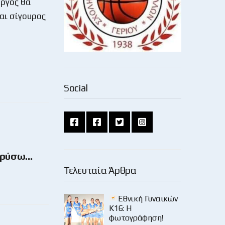
ώργος θα
αι σίγουρος
Social
 Χρύσω…
Τελευταία Άρθρα
Εθνική Γυναικών
Κ16: Η
φωτογράφηση!