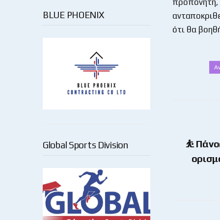
προπονητή, 
BLUE PHOENIX
ανταποκριθε
ότι θα βοηθ
Α
⛹️ Πάνο
Global Sports Division
ορισμ