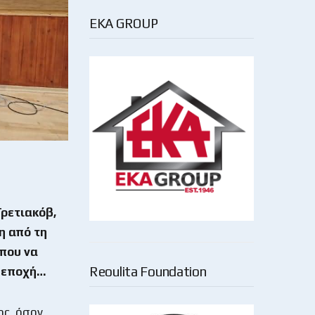
EKA GROUP
Τρετιακόβ,
η από τη
 που να
Reoulita Foundation
ν εποχή…
ος, όσον