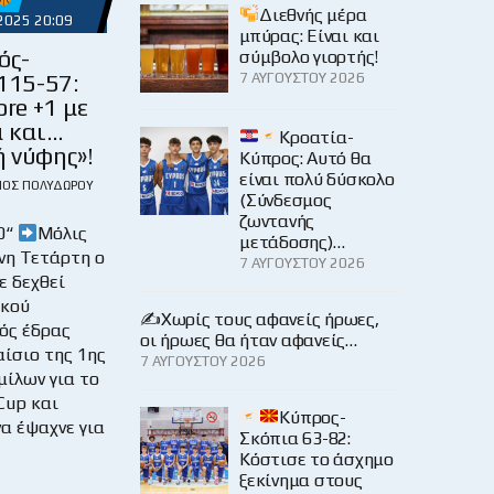
Διεθνής μέρα
2025 20:09
μπύρας: Είναι και
ός-
σύμβολο γιορτής!
115-57:
7 ΑΥΓΟΎΣΤΟΥ 2026
ore +1 με
 και…
Κροατία-
 νύφης»!
Κύπρος: Αυτό θα
είναι πολύ δύσκολο
ΙΟΣ ΠΟΛΥΔΏΡΟΥ
(Σύνδεσμος
ζωντανής
0“
Μόλις
μετάδοσης)…
νη Τετάρτη ο
7 ΑΥΓΟΎΣΤΟΥ 2026
ε δεχθεί
ικού
✍️Χωρίς τους αφανείς ήρωες,
ός έδρας
οι ήρωες θα ήταν αφανείς…
ίσιο της 1ης
7 ΑΥΓΟΎΣΤΟΥ 2026
μίλων για το
Cup και
Κύπρος-
να έψαχνε για
Σκόπια 63-82:
Κόστισε το άσχημο
ξεκίνημα στους