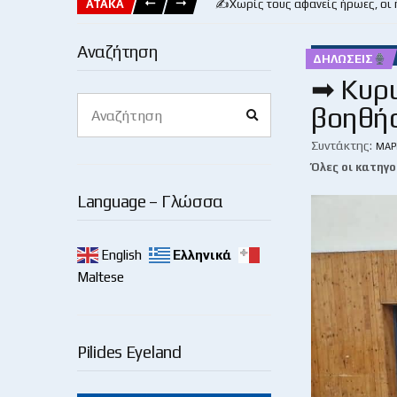
ΑΤΑΚΑ
✍️Χωρίς τους αφανείς ήρωες, οι
Αναζήτηση
ΔΗΛΏΣΕΙΣ
➡ Κυρι
Search
βοηθήσ
Search
for:
Συντάκτης:
ΜΆΡ
Όλες οι κατηγο
Language – Γλώσσα
English
Ελληνικά
Maltese
Pilides Eyeland