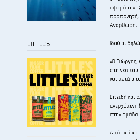
αφορά την ε
προπονητή, 
Ανόρθωση.
Ιδού οι δηλώ
LITTLE’S
«Ο Γιώργος, 
στη νέα του
και μετά ο ε
Επειδή και α
ανερχόμενη 
στην ομάδα 
Από εκεί και