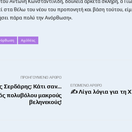
του Αντώνη Κωνσταντινίδη, δουλειά αρκετά σκληρή, ο Γι
ί στα θέλω του νέου του προπονητή και βάση τούτου, είμ
ήσει πάρα πολύ την Ανόρθωση».
νόρθωση
Αχιλλέας
ΠΡΟΗΓΟΎΜΕΝΟ ΆΡΘΡΟ
ΕΠΌΜΕΝΟ ΆΡΘΡΟ
ς Σερδάρης: Κάτι σαν…
✍ Λίγα λόγια για τη
ός πολυβόλου μακρούς
βεληνεκούς!