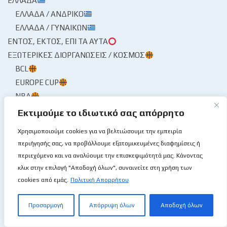
ΕΛΛΆΔΑ
ΕΛΛΆΔΑ / ΑΝΔΡΙΚΌ
ΕΛΛΆΔΑ / ΓΥΝΑΙΚΏΝ
ΕΝΤΌΣ, ΕΚΤΌΣ, ΕΠΊ ΤΑ ΑΥΤΆ
ΕΞΩΤΕΡΙΚΈΣ ΔΙΟΡΓΑΝΏΣΕΙΣ / ΚΌΣΜΟΣ
BCL
EUROPE CUP
NBA
ΕΥΡΩΛΊΓΚΑ
Εκτιμούμε το ιδιωτικό σας απόρρητο
ΕΠΟΥΜΠΟΎΡΙΣΕΝ Ο ΤΌΠΟΣ!🌩
Χρησιμοποιούμε cookies για να βελτιώσουμε την εμπειρία
ΈΤΣΙ ΜΟΥ ΕΚΆΠΝΙΣΕΝ
περιήγησής σας, να προβάλλουμε εξατομικευμένες διαφημίσεις ή
Ο ΑΝΑΖΗΤΏΝ ΕΥΡΊΣΚΕΙ
περιεχόμενο και να αναλύουμε την επισκεψιμότητά μας. Κάνοντας
κλικ στην επιλογή "Αποδοχή όλων", συναινείτε στη χρήση των
Ο ΜΙΤΣΙΚΟΥΡΤΉΣ Ο ΜΠΌΜΠΙΡΑΣ
cookies από εμάς.
Πολιτική Απορρήτου
ΠΕΡΓΑΜΗΝΉΣ ΑΝΆΓΝΩΣΜΑ
ΑΓΏΝΕΣ
Προσαρμογή
Απόρριψη όλων
Αποδοχή όλων
ΗΜΕΡΟΛΌΓΙΟ🗓