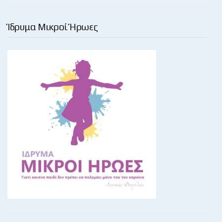
Ίδρυμα Μικροί Ήρωες