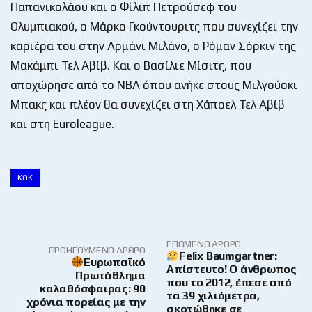
Παπανικολάου και ο Φίλιπ Πετρούσεφ του
Ολυμπιακού, o Μάρκο Γκούντουριτς που συνεχίζει την
καριέρα του στην Αρμάνι Μιλάνο, ο Ρόμαν Σόρκιν της
Μακάμπι Τελ Αβίβ. Και ο Βασίλιε Μίσιτς, που
αποχώρησε από το ΝΒΑ όπου ανήκε στους Μιλγούοκι
Μπακς και πλέον θα συνεχίζει στη Χάποελ Τελ Αβίβ
και στη Euroleague.
ΚΟΚ
ΕΠΌΜΕΝΟ ΆΡΘΡΟ
ΠΡΟΗΓΟΎΜΕΝΟ ΆΡΘΡΟ
Felix Baumgartner:
Ευρωπαϊκό
Απίστευτο! Ο άνθρωπος
Πρωτάθλημα
που το 2012, έπεσε από
καλαθόσφαιρας: 90
τα 39 χιλιόμετρα,
χρόνια πορείας με την
σκοτώθηκε σε