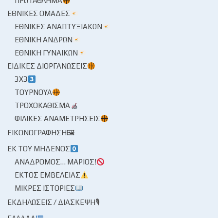
ΠΡΩΤΆΘΛΗΜΑ
ΕΘΝΙΚΈΣ ΟΜΆΔΕΣ
ΕΘΝΙΚΈΣ ΑΝΑΠΤΥΞΙΑΚΏΝ
ΕΘΝΙΚΉ ΑΝΔΡΏΝ
ΕΘΝΙΚΉ ΓΥΝΑΙΚΏΝ
ΕΙΔΙΚΈΣ ΔΙΟΡΓΑΝΏΣΕΙΣ
3X3
ΤΟΥΡΝΟΥΆ
ΤΡΟΧΟΚΆΘΙΣΜΑ
ΦΙΛΙΚΈΣ ΑΝΑΜΕΤΡΉΣΕΙΣ
ΕΙΚΟΝΟΓΡΆΦΗΣΗ🖼
ΕΚ ΤΟΥ ΜΗΔΕΝΌΣ
ΑΝΆΔΡΟΜΟΣ… ΜΆΡΙΟΣ!
ΕΚΤΌΣ ΕΜΒΈΛΕΙΑΣ
ΜΙΚΡΈΣ ΙΣΤΟΡΊΕΣ
ΕΚΔΗΛΏΣΕΙΣ / ΔΙΆΣΚΕΨΗ🎙