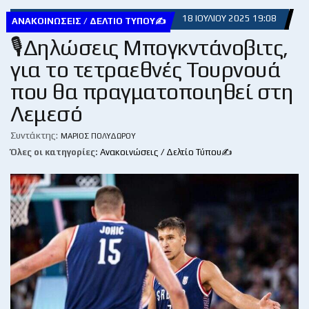
18 ΙΟΥΛΊΟΥ 2025 19:08
ΑΝΑΚΟΙΝΏΣΕΙΣ / ΔΕΛΤΊΟ ΤΎΠΟΥ✍
🎙Δηλώσεις Μπογκντάνοβιτς,
για το τετραεθνές Τουρνουά
που θα πραγματοποιηθεί στη
Λεμεσό
Συντάκτης:
ΜΆΡΙΟΣ ΠΟΛΥΔΏΡΟΥ
Όλες οι κατηγορίες:
Ανακοινώσεις / Δελτίο Τύπου✍