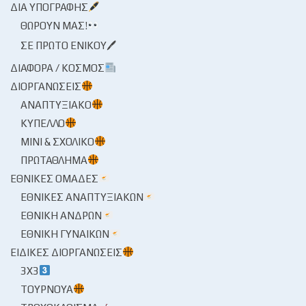
ΔΙΑ ΥΠΟΓΡΑΦΉΣ
ΘΩΡΟΎΝ ΜΑΣ!
ΣΕ ΠΡΏΤΟ ΕΝΙΚΟΎ🖊
ΔΙΆΦΟΡΑ / ΚΌΣΜΟΣ
ΔΙΟΡΓΑΝΏΣΕΙΣ
ΑΝΑΠΤΥΞΙΑΚΌ
ΚΎΠΕΛΛΟ
ΜΊΝΙ & ΣΧΟΛΙΚΌ
ΠΡΩΤΆΘΛΗΜΑ
ΕΘΝΙΚΈΣ ΟΜΆΔΕΣ
ΕΘΝΙΚΈΣ ΑΝΑΠΤΥΞΙΑΚΏΝ
ΕΘΝΙΚΉ ΑΝΔΡΏΝ
ΕΘΝΙΚΉ ΓΥΝΑΙΚΏΝ
ΕΙΔΙΚΈΣ ΔΙΟΡΓΑΝΏΣΕΙΣ
3X3
ΤΟΥΡΝΟΥΆ