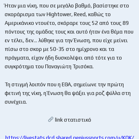
Ήταν μια νίκη, που σε μεγάλο βαθμό, βασίστηκε στο
σκοράρισμα των Hightower, Reed, καθώς το
Αμερικάνικο ντουέτο, σκόραρε τους 52 από τους 89
πόντους της ομάδας τους και αυτό ήταν ένα θέμα που
εν τέλει, δεν… λύθηκε για την Ένωση, που είχε μείνει
πίσω στο σκορ με 50-35 στο ημίχρονο και τα
πράγματα, είχαν ήδη δυσκολέψει από τότε για το
συγκρότημα του Παναγιώτη Τρισόκα.
Τη στιγμή λοιπόν που η ΕΘΑ, σημείωνε την πρώτη
φετινή της νίκη, η Ένωση θα ψάξει για ροζ φύλλα στη
συνέχεια.
link στατιστικό
https://livestats.dcd.shared.geniussports.com/u/KOK/