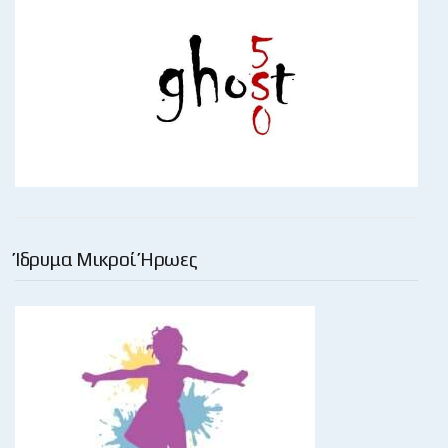
Ίδρυμα Μικροί Ήρωες