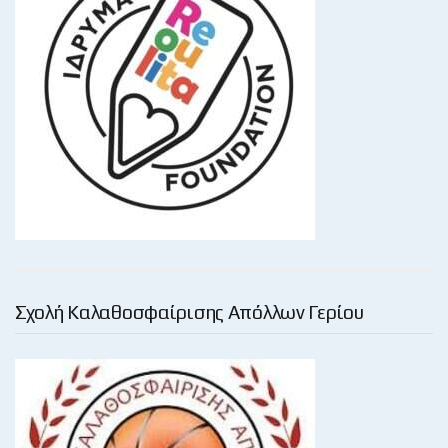
Σχολή Καλαθοσφαίρισης Απόλλων Γερίου