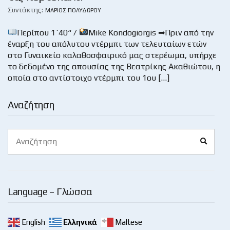
Συντάκτης:
ΜΆΡΙΟΣ ΠΟΛΥΔΏΡΟΥ
Περίπου 1`40“ /
Mike Kondogiorgis ➡Πριν από την
έναρξη του απόλυτου ντέρμπι των τελευταίων ετών
στο Γυναικείο καλαθοσφαιρικό μας στερέωμα, υπήρχε
το δεδομένο της απουσίας της Βεατρίκης Ακαθιώτου, η
οποία στο αντίστοιχο ντέρμπι του 1ου […]
Αναζήτηση
Search
Search
for:
Language – Γλώσσα
English
Ελληνικά
Maltese