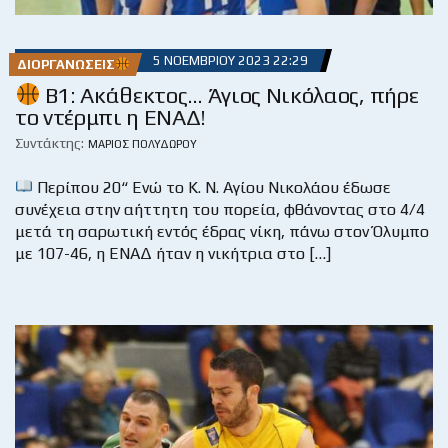
5 ΝΟΕΜΒΡΊΟΥ 2023 22:29
ΔΙΟΡΓΑΝΏΣΕΙΣ
B1: Ακάθεκτος… Άγιος Νικόλαος, πήρε
το ντέρμπι η ΕΝΑΔ!
Συντάκτης:
ΜΆΡΙΟΣ ΠΟΛΥΔΏΡΟΥ
Περίπου 20“ Ενώ το Κ. Ν. Αγίου Νικολάου έδωσε
συνέχεια στην αήττητη του πορεία, φθάνοντας στο 4/4
μετά τη σαρωτική εντός έδρας νίκη, πάνω στον Όλυμπο
με 107-46, η ΕΝΑΔ ήταν η νικήτρια στο […]