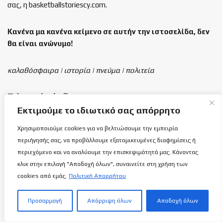
σας, η basketballstoriescy.com.
Κανένα μα κανένα κείμενο σε αυτήν την ιστοσελίδα, δεν
θα είναι
ανώνυμο!
καλαθόσφαιρα | ιστορία | πνεύμα | πολιτεία
Τελευταία άρθρα
Εκτιμούμε το ιδιωτικό σας απόρρητο
Εθνική Γυναικών Κ16: Πανέτοιμη για
Χρησιμοποιούμε cookies για να βελτιώσουμε την εμπειρία
ανταπεξέλθει στη δική της πρόκληση!
περιήγησής σας, να προβάλλουμε εξατομικευμένες διαφημίσεις ή
8 ΑΥΓΟΎΣΤΟΥ 2026
περιεχόμενο και να αναλύουμε την επισκεψιμότητά μας. Κάνοντας
κλικ στην επιλογή "Αποδοχή όλων", συναινείτε στη χρήση των
cookies από εμάς.
Πολιτική Απορρήτου
Βρες το λάθος: Τα δύο Κυανόλευκα
Τρόπαια!
8 ΑΥΓΟΎΣΤΟΥ 2026
Προσαρμογή
Απόρριψη όλων
Αποδοχή όλων