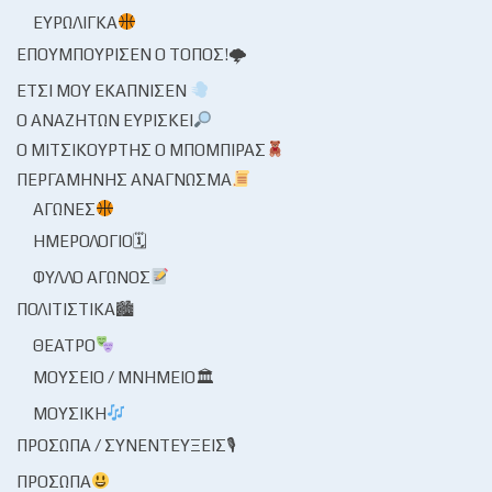
ΕΥΡΩΛΊΓΚΑ
ΕΠΟΥΜΠΟΎΡΙΣΕΝ Ο ΤΌΠΟΣ!🌩
ΈΤΣΙ ΜΟΥ ΕΚΆΠΝΙΣΕΝ
Ο ΑΝΑΖΗΤΏΝ ΕΥΡΊΣΚΕΙ
Ο ΜΙΤΣΙΚΟΥΡΤΉΣ Ο ΜΠΌΜΠΙΡΑΣ
ΠΕΡΓΑΜΗΝΉΣ ΑΝΆΓΝΩΣΜΑ
ΑΓΏΝΕΣ
ΗΜΕΡΟΛΌΓΙΟ🗓
ΦΎΛΛΟ ΑΓΏΝΟΣ
ΠΟΛΙΤΙΣΤΙΚΆ🏙
ΘΈΑΤΡΟ
ΜΟΥΣΕΊΟ / ΜΝΗΜΕΊΟ🏛
ΜΟΥΣΙΚΉ
ΠΡΌΣΩΠΑ / ΣΥΝΕΝΤΕΎΞΕΙΣ🎙
ΠΡΌΣΩΠΑ