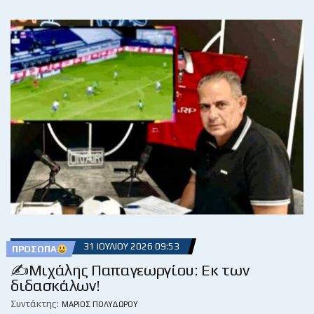
31 ΙΟΥΛΊΟΥ 2026 09:53
ΠΡΌΣΩΠΑ
✍️Μιχάλης Παπαγεωργίου: Εκ των
διδασκάλων!
Συντάκτης:
ΜΆΡΙΟΣ ΠΟΛΥΔΏΡΟΥ