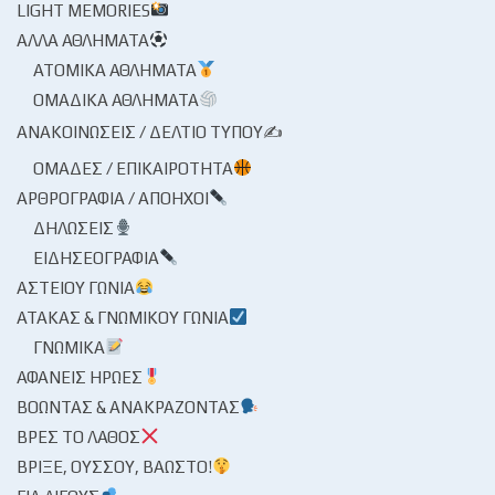
LIGHT MEMORIES
ΆΛΛΑ ΑΘΛΉΜΑΤΑ
ΑΤΟΜΙΚΆ ΑΘΛΉΜΑΤΑ
ΟΜΑΔΙΚΆ ΑΘΛΉΜΑΤΑ
ΑΝΑΚΟΙΝΏΣΕΙΣ / ΔΕΛΤΊΟ ΤΎΠΟΥ✍
ΟΜΆΔΕΣ / ΕΠΙΚΑΙΡΌΤΗΤΑ
ΑΡΘΡΟΓΡΑΦΊΑ / ΑΠΌΗΧΟΙ
ΔΗΛΏΣΕΙΣ
ΕΙΔΗΣΕΟΓΡΑΦΊΑ
ΑΣΤΕΊΟΥ ΓΩΝΊΑ
ΑΤΆΚΑΣ & ΓΝΩΜΙΚΟΎ ΓΩΝΊΑ
ΓΝΩΜΙΚΆ
ΑΦΑΝΕΊΣ ΉΡΩΕΣ
ΒΟΏΝΤΑΣ & ΑΝΑΚΡΆΖΟΝΤΑΣ
ΒΡΕΣ ΤΟ ΛΆΘΟΣ
ΒΡΊΞΕ, ΟΎΣΣΟΥ, ΒΆΩΣΤΟ!