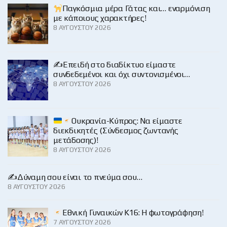
Παγκόσμια μέρα Γάτας και… εναρμόνιση
με κάποιους χαρακτήρες!
8 ΑΥΓΟΎΣΤΟΥ 2026
✍️Επειδή στο διαδίκτυο είμαστε
συνδεδεμένοι και όχι συντονισμένοι…
8 ΑΥΓΟΎΣΤΟΥ 2026
Ουκρανία-Κύπρος: Να είμαστε
διεκδικητές (Σύνδεσμος ζωντανής
μετάδοσης)!
8 ΑΥΓΟΎΣΤΟΥ 2026
✍️Δύναμη σου είναι το πνεύμα σου…
8 ΑΥΓΟΎΣΤΟΥ 2026
Εθνική Γυναικών Κ16: Η φωτογράφηση!
7 ΑΥΓΟΎΣΤΟΥ 2026