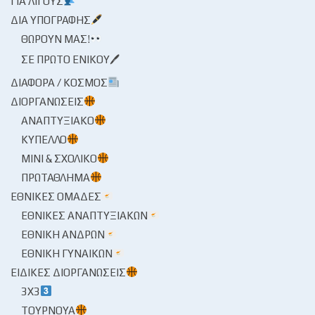
ΓΙΑ ΛΊΓΟΥΣ
ΔΙΑ ΥΠΟΓΡΑΦΉΣ
ΘΩΡΟΎΝ ΜΑΣ!
ΣΕ ΠΡΏΤΟ ΕΝΙΚΟΎ🖊
ΔΙΆΦΟΡΑ / ΚΌΣΜΟΣ
ΔΙΟΡΓΑΝΏΣΕΙΣ
ΑΝΑΠΤΥΞΙΑΚΌ
ΚΎΠΕΛΛΟ
ΜΊΝΙ & ΣΧΟΛΙΚΌ
ΠΡΩΤΆΘΛΗΜΑ
ΕΘΝΙΚΈΣ ΟΜΆΔΕΣ
ΕΘΝΙΚΈΣ ΑΝΑΠΤΥΞΙΑΚΏΝ
ΕΘΝΙΚΉ ΑΝΔΡΏΝ
ΕΘΝΙΚΉ ΓΥΝΑΙΚΏΝ
ΕΙΔΙΚΈΣ ΔΙΟΡΓΑΝΏΣΕΙΣ
3X3
ΤΟΥΡΝΟΥΆ