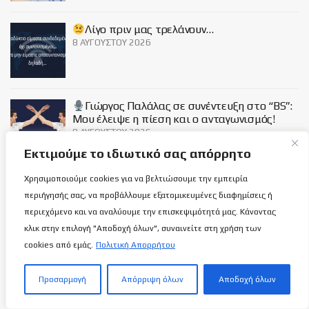
Λίγο πριν μας τρελάνουν…
8 ΑΥΓΟΎΣΤΟΥ 2026
Γιώργος Παλάλας σε συνέντευξη στο “BS”:
Μου έλειψε η πίεση και ο ανταγωνισμός!
8 ΑΥΓΟΎΣΤΟΥ 2026
Εκτιμούμε το ιδιωτικό σας απόρρητο
Χρησιμοποιούμε cookies για να βελτιώσουμε την εμπειρία
Social
περιήγησής σας, να προβάλλουμε εξατομικευμένες διαφημίσεις ή
περιεχόμενο και να αναλύουμε την επισκεψιμότητά μας. Κάνοντας
κλικ στην επιλογή "Αποδοχή όλων", συναινείτε στη χρήση των
cookies από εμάς.
Πολιτική Απορρήτου
Σχετικά με εμάς
Προσαρμογή
Απόρριψη όλων
Αποδοχή όλων