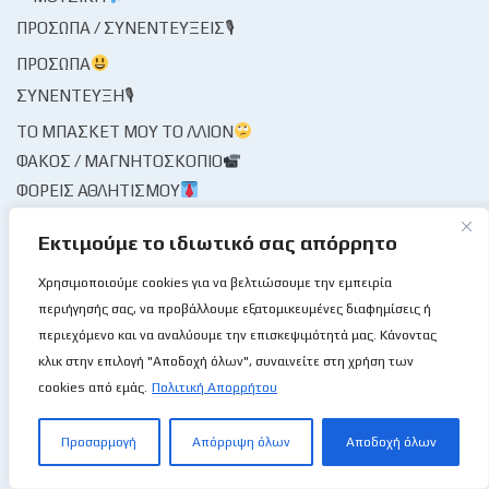
ΠΡΌΣΩΠΑ / ΣΥΝΕΝΤΕΎΞΕΙΣ🎙
ΠΡΌΣΩΠΑ
ΣΥΝΈΝΤΕΥΞΗ🎙
ΤΟ ΜΠΆΣΚΕΤ ΜΟΥ ΤΟ ΛΛΊΟΝ
ΦΑΚΌΣ / ΜΑΓΝΗΤΟΣΚΌΠΙΟ
ΦΟΡΕΊΣ ΑΘΛΗΤΙΣΜΟΎ
ΦΟΡΕΊΣ ΚΑΛΑΘΌΣΦΑΙΡΑΣ
Εκτιμούμε το ιδιωτικό σας απόρρητο
ΔΙΑΙΤΗΣΊΑ
ΚΟΜΙΣΆΡΙΟΙ
Χρησιμοποιούμε cookies για να βελτιώσουμε την εμπειρία
ΚΡΙΤΈΣ
περιήγησής σας, να προβάλλουμε εξατομικευμένες διαφημίσεις ή
περιεχόμενο και να αναλύουμε την επισκεψιμότητά μας. Κάνοντας
ΣΤΑΤΙΣΤΙΚΉ ΥΠΗΡΕΣΊΑ
κλικ στην επιλογή "Αποδοχή όλων", συναινείτε στη χρήση των
ΧΡΟΝΟΓΡΆΦΗΜΑ
cookies από εμάς.
Πολιτική Απορρήτου
ΨΊΘΥΡΟΙ
ΩΡΑΊΑ ΜΟΥ ΚΥΡΊΑ
Προσαρμογή
Απόρριψη όλων
Αποδοχή όλων