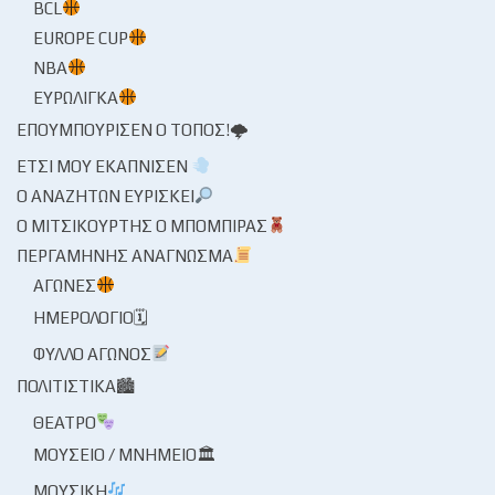
BCL
EUROPE CUP
NBA
ΕΥΡΩΛΊΓΚΑ
ΕΠΟΥΜΠΟΎΡΙΣΕΝ Ο ΤΌΠΟΣ!🌩
ΈΤΣΙ ΜΟΥ ΕΚΆΠΝΙΣΕΝ
Ο ΑΝΑΖΗΤΏΝ ΕΥΡΊΣΚΕΙ
Ο ΜΙΤΣΙΚΟΥΡΤΉΣ Ο ΜΠΌΜΠΙΡΑΣ
ΠΕΡΓΑΜΗΝΉΣ ΑΝΆΓΝΩΣΜΑ
ΑΓΏΝΕΣ
ΗΜΕΡΟΛΌΓΙΟ🗓
ΦΎΛΛΟ ΑΓΏΝΟΣ
ΠΟΛΙΤΙΣΤΙΚΆ🏙
ΘΈΑΤΡΟ
ΜΟΥΣΕΊΟ / ΜΝΗΜΕΊΟ🏛
ΜΟΥΣΙΚΉ