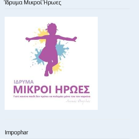
Ίδρυμα Μικροί Ήρωες
Impophar