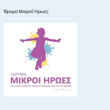
Ίδρυμα Μικροί Ήρωες