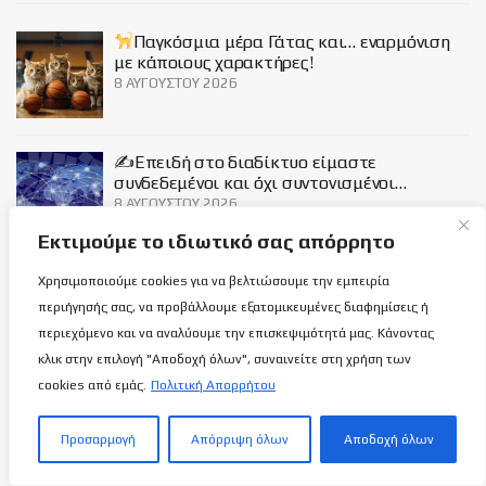
Παγκόσμια μέρα Γάτας και… εναρμόνιση
με κάποιους χαρακτήρες!
8 ΑΥΓΟΎΣΤΟΥ 2026
✍️Επειδή στο διαδίκτυο είμαστε
συνδεδεμένοι και όχι συντονισμένοι…
8 ΑΥΓΟΎΣΤΟΥ 2026
Εκτιμούμε το ιδιωτικό σας απόρρητο
Ουκρανία-Κύπρος: Να είμαστε
Χρησιμοποιούμε cookies για να βελτιώσουμε την εμπειρία
διεκδικητές (Σύνδεσμος ζωντανής
περιήγησής σας, να προβάλλουμε εξατομικευμένες διαφημίσεις ή
μετάδοσης)!
περιεχόμενο και να αναλύουμε την επισκεψιμότητά μας. Κάνοντας
8 ΑΥΓΟΎΣΤΟΥ 2026
κλικ στην επιλογή "Αποδοχή όλων", συναινείτε στη χρήση των
cookies από εμάς.
Πολιτική Απορρήτου
Social
Προσαρμογή
Απόρριψη όλων
Αποδοχή όλων