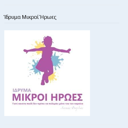
Ίδρυμα Μικροί Ήρωες