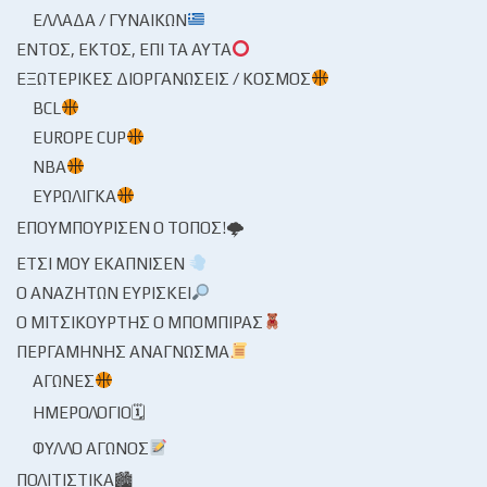
ΕΛΛΆΔΑ / ΓΥΝΑΙΚΏΝ
ΕΝΤΌΣ, ΕΚΤΌΣ, ΕΠΊ ΤΑ ΑΥΤΆ
ΕΞΩΤΕΡΙΚΈΣ ΔΙΟΡΓΑΝΏΣΕΙΣ / ΚΌΣΜΟΣ
BCL
EUROPE CUP
NBA
ΕΥΡΩΛΊΓΚΑ
ΕΠΟΥΜΠΟΎΡΙΣΕΝ Ο ΤΌΠΟΣ!🌩
ΈΤΣΙ ΜΟΥ ΕΚΆΠΝΙΣΕΝ
Ο ΑΝΑΖΗΤΏΝ ΕΥΡΊΣΚΕΙ
Ο ΜΙΤΣΙΚΟΥΡΤΉΣ Ο ΜΠΌΜΠΙΡΑΣ
ΠΕΡΓΑΜΗΝΉΣ ΑΝΆΓΝΩΣΜΑ
ΑΓΏΝΕΣ
ΗΜΕΡΟΛΌΓΙΟ🗓
ΦΎΛΛΟ ΑΓΏΝΟΣ
ΠΟΛΙΤΙΣΤΙΚΆ🏙