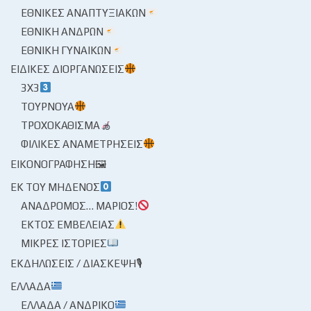
ΕΘΝΙΚΈΣ ΑΝΑΠΤΥΞΙΑΚΏΝ
ΕΘΝΙΚΉ ΑΝΔΡΏΝ
ΕΘΝΙΚΉ ΓΥΝΑΙΚΏΝ
ΕΙΔΙΚΈΣ ΔΙΟΡΓΑΝΏΣΕΙΣ
3X3
ΤΟΥΡΝΟΥΆ
ΤΡΟΧΟΚΆΘΙΣΜΑ
ΦΙΛΙΚΈΣ ΑΝΑΜΕΤΡΉΣΕΙΣ
ΕΙΚΟΝΟΓΡΆΦΗΣΗ🖼
ΕΚ ΤΟΥ ΜΗΔΕΝΌΣ
ΑΝΆΔΡΟΜΟΣ… ΜΆΡΙΟΣ!
ΕΚΤΌΣ ΕΜΒΈΛΕΙΑΣ
ΜΙΚΡΈΣ ΙΣΤΟΡΊΕΣ
ΕΚΔΗΛΏΣΕΙΣ / ΔΙΆΣΚΕΨΗ🎙
ΕΛΛΆΔΑ
ΕΛΛΆΔΑ / ΑΝΔΡΙΚΌ