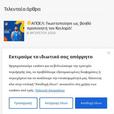
Τελευταία άρθρα
ΑΠΟΕΛ: Γνωστοποίησε ως βοηθό
προπονητή τον Κοιλαρά!
8 ΑΥΓΟΎΣΤΟΥ 2026
χρόνια ΑΠΟΕΛ: Περιγράφοντας το
Σύμβολο…
Εκτιμούμε το ιδιωτικό σας απόρρητο
8 ΑΥΓΟΎΣΤΟΥ 2026
Χρησιμοποιούμε cookies για να βελτιώσουμε την εμπειρία
περιήγησής σας, να προβάλλουμε εξατομικευμένες διαφημίσεις ή
περιεχόμενο και να αναλύουμε την επισκεψιμότητά μας. Κάνοντας
Εθνική Γυναικών Κ16: Πανέτοιμη για
ανταπεξέλθει στη δική της πρόκληση!
κλικ στην επιλογή "Αποδοχή όλων", συναινείτε στη χρήση των
8 ΑΥΓΟΎΣΤΟΥ 2026
cookies από εμάς.
Πολιτική Απορρήτου
Προσαρμογή
Απόρριψη όλων
Αποδοχή όλων
Social