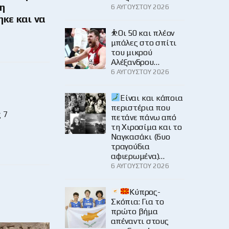
 η
6 ΑΥΓΟΎΣΤΟΥ 2026
κε και να
⛹️Οι 50 και πλέον
μπάλες στο σπίτι
του μικρού
Αλέξανδρου…
6 ΑΥΓΟΎΣΤΟΥ 2026
Είναι και κάποια
περιστέρια που
 7
πετάνε πάνω από
τη Χιροσίμα και το
Ναγκασάκι (δυο
τραγούδια
αφιερωμένα)…
6 ΑΥΓΟΎΣΤΟΥ 2026
Κύπρος-
Σκόπια: Για το
πρώτο βήμα
απέναντι στους