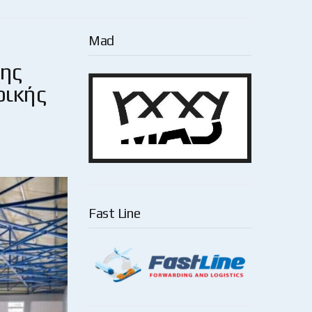
Mad
της
ρικής
Fast Line