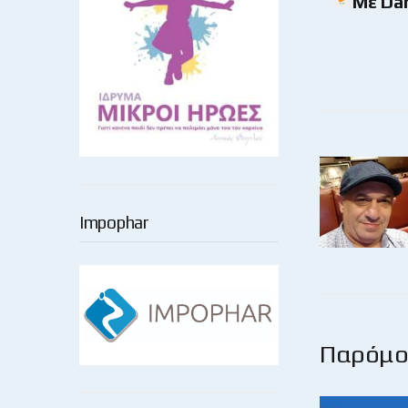
Με Dar
Impophar
Παρόμοι