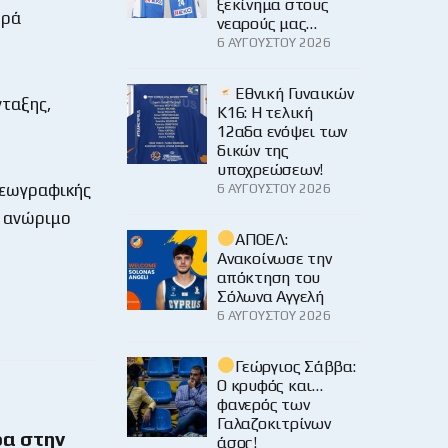
ξεκίνημα στους
ορά
νεαρούς μας…
6 ΑΥΓΟΎΣΤΟΥ 2026
Εθνική Γυναικών
νταξης,
Κ16: Η τελική
12αδα ενόψει των
δικών της
υποχρεώσεων!
Γεωγραφικής
6 ΑΥΓΟΎΣΤΟΥ 2026
ι ανώριμο
ΑΠΟΕΛ:
Ανακοίνωσε την
απόκτηση του
Σόλωνα Αγγελή
6 ΑΥΓΟΎΣΤΟΥ 2026
Γεώργιος Σάββα:
Ο κρυφός και…
φανερός των
Γαλαζοκιτρίνων
ρα στην
άσος!