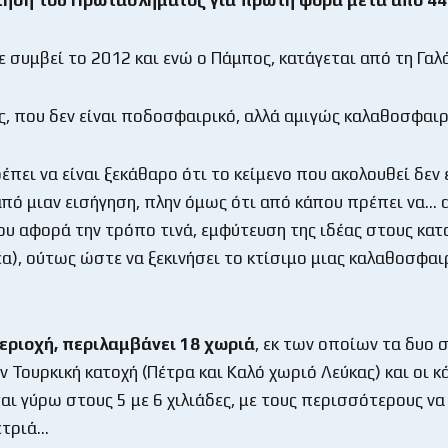
χε συμβεί το 2012 και ενώ ο Πάμπος, κατάγεται από τη Γα
ς, που δεν είναι ποδοσφαιρικό, αλλά αμιγώς καλαθοσφαιρ
πει να είναι ξεκάθαρο ότι το κείμενο που ακολουθεί δεν ε
ό μιαν εισήγηση, πλην όμως ότι από κάπου πρέπει να… 
ου αφορά την τρόπο τινά, εμφύτευση της ιδέας στους κατ
έα), ούτως ώστε να ξεκινήσει το κτίσιμο μιας καλαθοσφαι
εριοχή, περιλαμβάνει 18 χωριά
, εκ των οποίων τα δυο 
 Τουρκική κατοχή (Πέτρα και Καλό χωριό Λεύκας) και οι κά
αι γύρω στους 5 με 6 χιλιάδες, με τους περισσότερους να
ετριά…