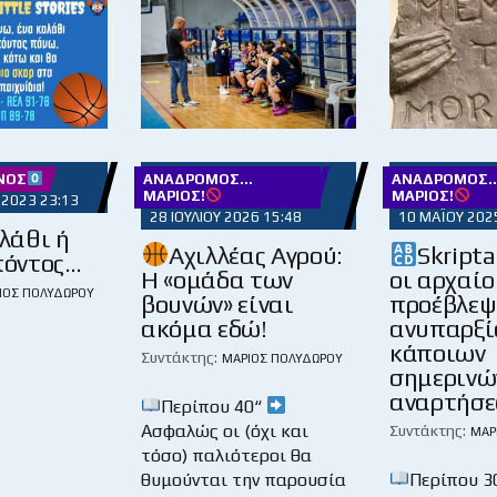
ΝΌΣ
ΑΝΆΔΡΟΜΟΣ...
ΑΝΆΔΡΟΜΟΣ..
ΜΆΡΙΟΣ!
ΜΆΡΙΟΣ!
 2023 23:13
28 ΙΟΥΛΊΟΥ 2026 15:48
10 ΜΑΪ́ΟΥ 202
λάθι ή
Αχιλλέας Αγρού:
Skripta
πόντος…
Η «ομάδα των
οι αρχαίο
ΙΟΣ ΠΟΛΥΔΏΡΟΥ
βουνών» είναι
προέβλεψ
ακόμα εδώ!
ανυπαρξί
κάποιων
Συντάκτης:
ΜΆΡΙΟΣ ΠΟΛΥΔΏΡΟΥ
σημερινώ
αναρτήσ
Περίπου 40“
Ασφαλώς οι (όχι και
Συντάκτης:
ΜΆΡ
τόσο) παλιότεροι θα
θυμούνται την παρουσία
Περίπου 3