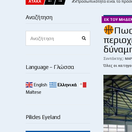
ΑΤΑΚΑ
✍️Προσωπικότητα είναι το πρόσ
Αναζήτηση
ΕΚ ΤΟΥ ΜΗΔΕ
Πως
Search
περιοχ
Search
for:
δύναμη
Συντάκτης:
ΜΆΡ
Όλες οι κατηγο
Language – Γλώσσα
English
Ελληνικά
Maltese
Pilides Eyeland