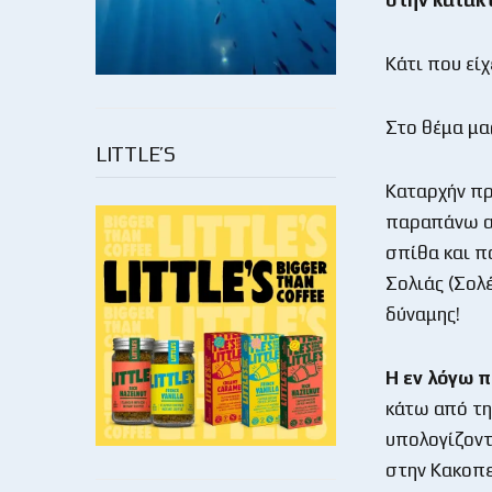
Κάτι που εί
Στο θέμα μα
LITTLE’S
Καταρχήν πρέ
παραπάνω απ
σπίθα και π
Σολιάς (Σολ
δύναμης!
Η εν λόγω π
κάτω από την
υπολογίζοντ
στην Κακοπ