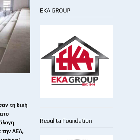
EKA GROUP
σαν τη δική
φατο
Reoulita Foundation
ιόλογη
 την ΑΕΛ,
 χρόνια!