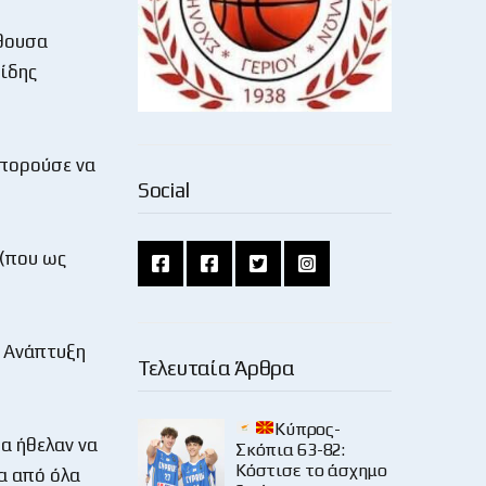
ίθουσα
ίδης
μπορούσε να
Social
 (που ως
 Ανάπτυξη
Τελευταία Άρθρα
Κύπρος-
θα ήθελαν να
Σκόπια 63-82:
Κόστισε το άσχημο
α από όλα