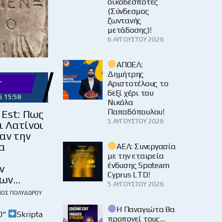
οικοδεσπότες
(Σύνδεσμος
ζωντανής
μετάδοσης)!
6 ΑΥΓΟΎΣΤΟΥ 2026
ΑΠΟΕΛ:
Δημήτρης
.
Αριστοτέλους το
δεξί χέρι του
5 15:58
Νικόλα
Παπαδόπουλου!
 Est: Πως
5 ΑΥΓΟΎΣΤΟΥ 2026
ι Λατίνοι
αν την
α
ΑΕΛ: Συνεργασία
με την εταιρεία
ένδυσης Spoteam
ν
Cyprus LTD!
εων…
5 ΑΥΓΟΎΣΤΟΥ 2026
ΙΟΣ ΠΟΛΥΔΏΡΟΥ
Η Παναγιώτα θα
0“
Skripta
προπονεί τους…