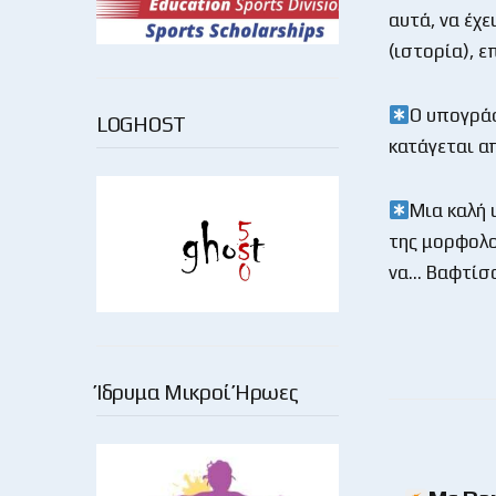
αυτά, να έχε
(ιστορία), 
Ο υπογράφ
LOGHOST
κατάγεται α
Μια καλή 
της μορφολο
να… Βαφτίσο
Ίδρυμα Μικροί Ήρωες