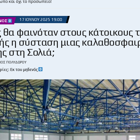
ωπο και όχι το προσωπείο!
17 ΙΟΥΛΊΟΥ 2025 19:00
ΝΌΣ
 θα φαινόταν στους κάτοικους 
ής η σύσταση μιας καλαθοσφαι
ς στη Σολιά;
ΙΟΣ ΠΟΛΥΔΏΡΟΥ
ρίες:
Εκ του μηδενός