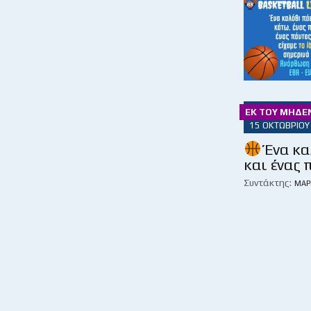
ΕΚ ΤΟΥ ΜΗΔΕ
15 ΟΚΤΩΒΡΊΟΥ
Ένα κα
και ένας 
Συντάκτης:
ΜΆΡ