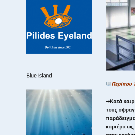
Blue Island
Περίπου 
➡Κατά καιρο
τους σφραγ
παράδειγμα
καριέρα ως
στην κατάκ