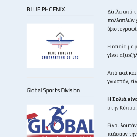
BLUE PHOENIX
Δίπλα από τ
πολλαπλών χ
(φωτογραφί
Η οποία με 
γίνει αξιοζή
Από εκεί και
γνωστόν, είν
Global Sports Division
Η Σολιά εί
στην Κύπρο,
Είναι λοιπόν
πιάσουν την