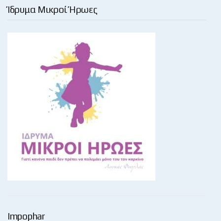
Ίδρυμα Μικροί Ήρωες
Impophar