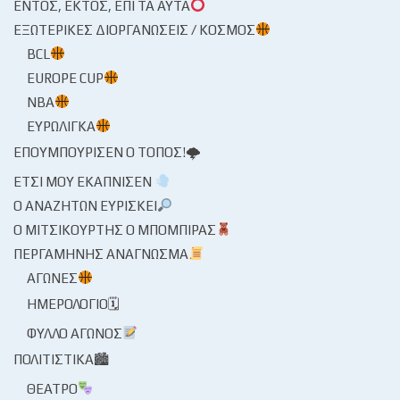
ΕΝΤΌΣ, ΕΚΤΌΣ, ΕΠΊ ΤΑ ΑΥΤΆ
ΕΞΩΤΕΡΙΚΈΣ ΔΙΟΡΓΑΝΏΣΕΙΣ / ΚΌΣΜΟΣ
BCL
EUROPE CUP
NBA
ΕΥΡΩΛΊΓΚΑ
ΕΠΟΥΜΠΟΎΡΙΣΕΝ Ο ΤΌΠΟΣ!🌩
ΈΤΣΙ ΜΟΥ ΕΚΆΠΝΙΣΕΝ
Ο ΑΝΑΖΗΤΏΝ ΕΥΡΊΣΚΕΙ
Ο ΜΙΤΣΙΚΟΥΡΤΉΣ Ο ΜΠΌΜΠΙΡΑΣ
ΠΕΡΓΑΜΗΝΉΣ ΑΝΆΓΝΩΣΜΑ
ΑΓΏΝΕΣ
ΗΜΕΡΟΛΌΓΙΟ🗓
ΦΎΛΛΟ ΑΓΏΝΟΣ
ΠΟΛΙΤΙΣΤΙΚΆ🏙
ΘΈΑΤΡΟ