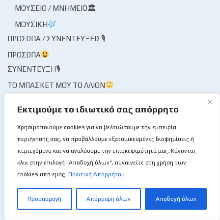
ΜΟΥΣΕΊΟ / ΜΝΗΜΕΊΟ🏛
ΜΟΥΣΙΚΉ
ΠΡΌΣΩΠΑ / ΣΥΝΕΝΤΕΎΞΕΙΣ🎙
ΠΡΌΣΩΠΑ
ΣΥΝΈΝΤΕΥΞΗ🎙
ΤΟ ΜΠΆΣΚΕΤ ΜΟΥ ΤΟ ΛΛΊΟΝ
ΦΑΚΌΣ / ΜΑΓΝΗΤΟΣΚΌΠΙΟ
Εκτιμούμε το ιδιωτικό σας απόρρητο
ΦΟΡΕΊΣ ΑΘΛΗΤΙΣΜΟΎ
ΦΟΡΕΊΣ ΚΑΛΑΘΌΣΦΑΙΡΑΣ
Χρησιμοποιούμε cookies για να βελτιώσουμε την εμπειρία
ΔΙΑΙΤΗΣΊΑ
περιήγησής σας, να προβάλλουμε εξατομικευμένες διαφημίσεις ή
ΚΟΜΙΣΆΡΙΟΙ
περιεχόμενο και να αναλύουμε την επισκεψιμότητά μας. Κάνοντας
κλικ στην επιλογή "Αποδοχή όλων", συναινείτε στη χρήση των
ΚΡΙΤΈΣ
cookies από εμάς.
Πολιτική Απορρήτου
ΣΤΑΤΙΣΤΙΚΉ ΥΠΗΡΕΣΊΑ
ΧΡΟΝΟΓΡΆΦΗΜΑ
Προσαρμογή
Απόρριψη όλων
Αποδοχή όλων
ΨΊΘΥΡΟΙ
ΩΡΑΊΑ ΜΟΥ ΚΥΡΊΑ