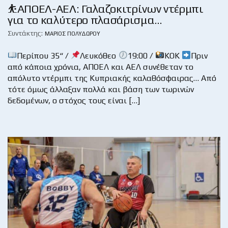
⛹️ΑΠΟΕΛ-ΑΕΛ: Γαλαζοκιτρίνων ντέρμπι
για το καλύτερο πλασάρισμα…
Συντάκτης:
ΜΆΡΙΟΣ ΠΟΛΥΔΏΡΟΥ
Περίπου 35“ /
Λευκόθεο
19:00 /
KOK
Πριν
από κάποια χρόνια, ΑΠΟΕΛ και ΑΕΛ συνέθεταν το
απόλυτο ντέρμπι της Κυπριακής καλαθόσφαιρας… Από
τότε όμως άλλαξαν πολλά και βάση των τωρινών
δεδομένων, ο στόχος τους είναι […]