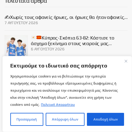
Τελευταία άρθρα
✍️Χωρίς τους αφανείς ήρωες, οι ήρωες θα ήταν αφανείς…
7 ΑΥΓΟΎΣΤΟΥ 2026
Κύπρος-Σκόπια 63-82: Κόστισε το
άσχημο ξεκίνημα στους νεαρούς μας…
6 ΑΥΓΟΎΣΤΟΥ 2026
Εκτιμούμε το ιδιωτικό σας απόρρητο
Εθνική Γυναικών Κ16: Η τελική 12αδα
ενόψει των δικών της υποχρεώσεων!
Χρησιμοποιούμε cookies για να βελτιώσουμε την εμπειρία
6 ΑΥΓΟΎΣΤΟΥ 2026
περιήγησής σας, να προβάλλουμε εξατομικευμένες διαφημίσεις ή
περιεχόμενο και να αναλύουμε την επισκεψιμότητά μας. Κάνοντας
κλικ στην επιλογή "Αποδοχή όλων", συναινείτε στη χρήση των
Social
cookies από εμάς.
Πολιτική Απορρήτου
Προσαρμογή
Απόρριψη όλων
Αποδοχή όλων