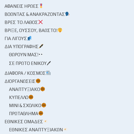
ΑΦΑΝΕΊΣ ΉΡΩΕΣ
ΒΟΏΝΤΑΣ & ΑΝΑΚΡΆΖΟΝΤΑΣ
ΒΡΕΣ ΤΟ ΛΆΘΟΣ
ΒΡΊΞΕ, ΟΎΣΣΟΥ, ΒΆΩΣΤΟ!
ΓΙΑ ΛΊΓΟΥΣ
ΔΙΑ ΥΠΟΓΡΑΦΉΣ
ΘΩΡΟΎΝ ΜΑΣ!
ΣΕ ΠΡΏΤΟ ΕΝΙΚΟΎ🖊
ΔΙΆΦΟΡΑ / ΚΌΣΜΟΣ
ΔΙΟΡΓΑΝΏΣΕΙΣ
ΑΝΑΠΤΥΞΙΑΚΌ
ΚΎΠΕΛΛΟ
ΜΊΝΙ & ΣΧΟΛΙΚΌ
ΠΡΩΤΆΘΛΗΜΑ
ΕΘΝΙΚΈΣ ΟΜΆΔΕΣ
ΕΘΝΙΚΈΣ ΑΝΑΠΤΥΞΙΑΚΏΝ