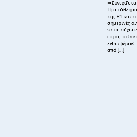
➡Συνεχίζετα
Πρωτάθλημα
της Β1 και τη
σημερινές α
να περιέχου
φορά, το δικ
ενδιαφέρον!
από […]