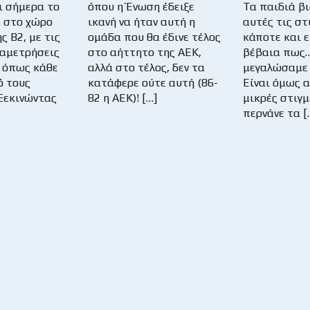
ι σήμερα το
όπου η Ένωση έδειξε
Τα παιδιά β
 στο χώρο
ικανή να ήταν αυτή η
αυτές τις σ
ς Β2, με τις
ομάδα που θα έδινε τέλος
κάποτε και ε
ναμετρήσεις
στο αήττητο της ΑΕΚ,
βέβαια πως
ν όπως κάθε
αλλά στο τέλος, δεν τα
μεγαλώσαμε 
ό τους
κατάφερε ούτε αυτή (86-
Είναι όμως α
 Ξεκινώντας
82 η ΑΕΚ)! […]
μικρές στιγμ
περνάνε τα [