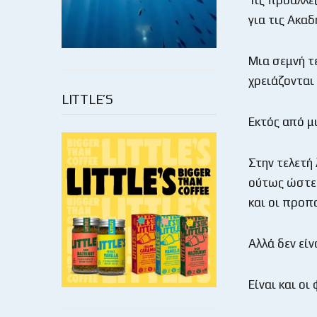
Τις προάλλε
για τις Ακα
Μια σεμνή τε
χρειάζονται
LITTLE’S
Εκτός από μ
Στην τελετή
ούτως ώστε 
και οι προπ
Αλλά δεν εί
Είναι και οι