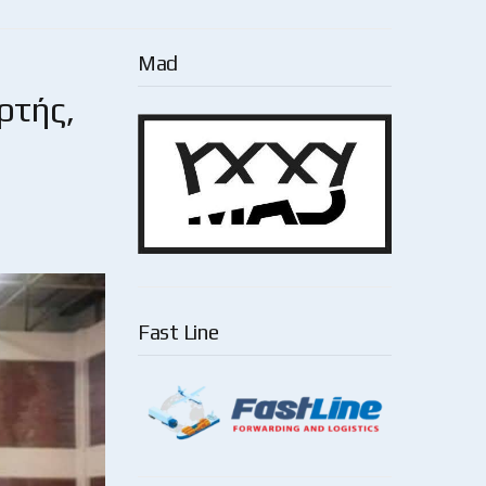
Mad
ρτής,
Fast Line