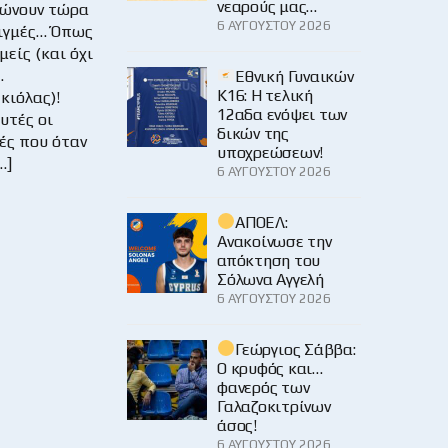
νεαρούς μας…
ιώνουν τώρα
6 ΑΥΓΟΎΣΤΟΥ 2026
τιγμές… Όπως
μείς (και όχι
…
Εθνική Γυναικών
Κ16: Η τελική
κιόλας)!
12αδα ενόψει των
υτές οι
δικών της
ές που όταν
υποχρεώσεων!
…]
6 ΑΥΓΟΎΣΤΟΥ 2026
ΑΠΟΕΛ:
Ανακοίνωσε την
απόκτηση του
Σόλωνα Αγγελή
6 ΑΥΓΟΎΣΤΟΥ 2026
Γεώργιος Σάββα:
Ο κρυφός και…
φανερός των
Γαλαζοκιτρίνων
άσος!
6 ΑΥΓΟΎΣΤΟΥ 2026