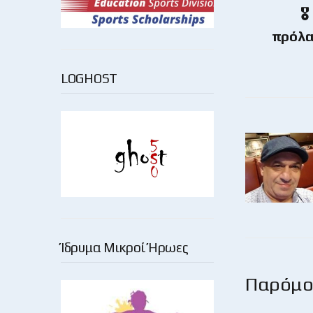

πρόλα
LOGHOST
Ίδρυμα Μικροί Ήρωες
Παρόμοι