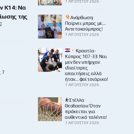
7 ΑΥΓΟΎΣΤΟΥ 2026
ν Κ14: Να
είωσης της
Ανόρθωση:
;
Παίρνει μπρος με…
Αντετοκούμπρος!
7 ΑΥΓΟΎΣΤΟΥ 2026
Κροατία-
Κύπρος 107-33: Ναι
μεν δεν υπήρχαν
ιδιαίτερες
 7
απαιτήσεις αλλά
ήταν… φοϊτσιάρικο!
7 ΑΥΓΟΎΣΤΟΥ 2026
⛹️Στέλλα
Θεοδοσίου: Όταν
πρόκειται για
αυθεντικό ταλέντο!
7 ΑΥΓΟΎΣΤΟΥ 2026