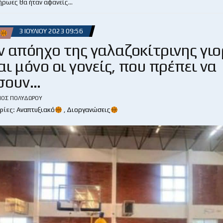
 ήρωες θα ήταν αφανείς…
3 ΙΟΥΛΊΟΥ 2023 09:56
 απόηχο της γαλαζοκίτρινης γιο
αι μόνο οι γονείς, που πρέπει να
σουν…
ΙΟΣ ΠΟΛΥΔΏΡΟΥ
ρίες:
Αναπτυξιακό
,
Διοργανώσεις