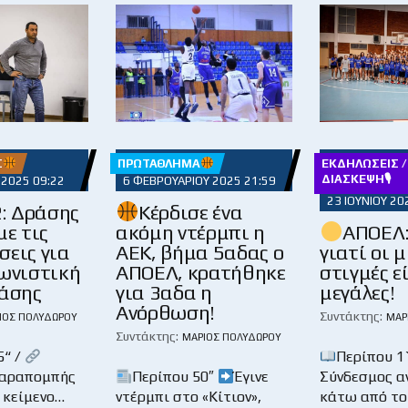
Σ
ΠΡΩΤΆΘΛΗΜΑ
ΕΚΔΗΛΏΣΕΙΣ /
ΔΙΆΣΚΕΨΗ🎙
 2025 09:22
6 ΦΕΒΡΟΥΑΡΊΟΥ 2025 21:59
23 ΙΟΥΝΊΟΥ 20
2: Δράσης
Κέρδισε ένα
με τις
ακόμη ντέρμπι η
ΑΠΟΕΛ:
σεις για
ΑΕΚ, βήμα 5αδας ο
γιατί οι 
γωνιστική
ΑΠΟΕΛ, κρατήθηκε
στιγμές ε
φάσης
για 3αδα η
μεγάλες!
Ανόρθωση!
Συντάκτης:
ΙΟΣ ΠΟΛΥΔΏΡΟΥ
ΜΆΡ
Συντάκτης:
ΜΆΡΙΟΣ ΠΟΛΥΔΏΡΟΥ
5“ /
Περίπου 1`
παραπομπής
Περίπου 50″
Έγινε
Σύνδεσμος α
 κείμενο…
ντέρμπι στο «Κίτιον»,
κάτω από το