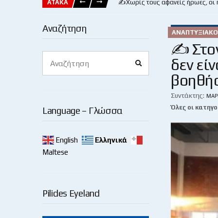
ΑΤΑΚΑ
✍️Χωρίς τους αφανείς ήρωες, οι
Αναζήτηση
ΑΝΑΠΤΥΞΙΑΚΌ
✍ Στον
Search
δεν είν
Search
for:
βοηθή
Συντάκτης:
ΜΆΡ
Όλες οι κατηγο
Language – Γλώσσα
English
Ελληνικά
Maltese
Pilides Eyeland