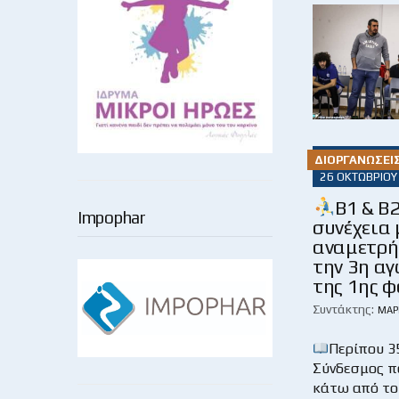
ΔΙΟΡΓΑΝΏΣΕΙ
26 ΟΚΤΩΒΡΊΟΥ
Β1 & Β
Impophar
συνέχεια 
αναμετρή
την 3η α
της 1ης 
Συντάκτης:
ΜΆΡ
Περίπου 3
Σύνδεσμος 
κάτω από το