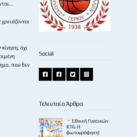
ονται…
 χρειάζονται
 κίνηση, όχι
Social
ριμένη
ημα, που δεν
Τελευταία Άρθρα
Εθνική Γυναικών
Κ16: Η
φωτογράφηση!