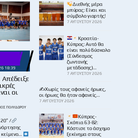
Διεθνής μέρα
μπύρας: Είναι και
σύμβολο γιορτής!
7 ΑΥΓΟΎΣΤΟΥ 2026
Κροατία-
Κύπρος: Αυτό θα
είναι πολύ δύσκολο
(Σύνδεσμος
ζωντανής
μετάδοσης)…
26 18:39
7 ΑΥΓΟΎΣΤΟΥ 2026
 Απέδειξε
μικρές
✍️Χωρίς τους αφανείς ήρωες,
ίναι οι
οι ήρωες θα ήταν αφανείς…
7 ΑΥΓΟΎΣΤΟΥ 2026
ΙΟΣ ΠΟΛΥΔΏΡΟΥ
Κύπρος-
20″ /
Σκόπια 63-82:
νάρτησης
Κόστισε το άσχημο
ξεκίνημα στους
 κείμενο…