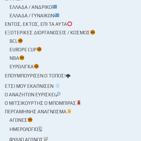
ΕΛΛΆΔΑ / ΑΝΔΡΙΚΌ
ΕΛΛΆΔΑ / ΓΥΝΑΙΚΏΝ
ΕΝΤΌΣ, ΕΚΤΌΣ, ΕΠΊ ΤΑ ΑΥΤΆ
ΕΞΩΤΕΡΙΚΈΣ ΔΙΟΡΓΑΝΏΣΕΙΣ / ΚΌΣΜΟΣ
BCL
EUROPE CUP
NBA
ΕΥΡΩΛΊΓΚΑ
ΕΠΟΥΜΠΟΎΡΙΣΕΝ Ο ΤΌΠΟΣ!🌩
ΈΤΣΙ ΜΟΥ ΕΚΆΠΝΙΣΕΝ
Ο ΑΝΑΖΗΤΏΝ ΕΥΡΊΣΚΕΙ
Ο ΜΙΤΣΙΚΟΥΡΤΉΣ Ο ΜΠΌΜΠΙΡΑΣ
ΠΕΡΓΑΜΗΝΉΣ ΑΝΆΓΝΩΣΜΑ
ΑΓΏΝΕΣ
ΗΜΕΡΟΛΌΓΙΟ🗓
ΦΎΛΛΟ ΑΓΏΝΟΣ