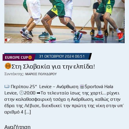
31 ΟΚΤΩΒΡΊΟΥ 2024 06:51
EUROPE CUP
Στη Σλοβακία για την ελπίδα!
Συντάκτης:
ΜΆΡΙΟΣ ΠΟΛΥΔΏΡΟΥ
Περίπου 25“ Levice – Ανόρθωση
Športová Hala
Levice,
20:00 ➡Το τελευταίο ίσως της χαρτί… ρίχνει
στην καλαθοσφαιρική τσόχα η Ανόρθωση, καθώς στην
έδρα της Λέβισε, διεκδικεί την πρώτη της νίκη στην υπ’
αριθμό 4 […]
Αναζήτηση