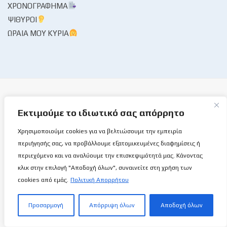
ΧΡΟΝΟΓΡΆΦΗΜΑ
ΨΊΘΥΡΟΙ
ΩΡΑΊΑ ΜΟΥ ΚΥΡΊΑ
Εκτιμούμε το ιδιωτικό σας απόρρητο
Το Basketball Stories στις επάλξεις!
Χρησιμοποιούμε cookies για να βελτιώσουμε την εμπειρία
περιήγησής σας, να προβάλλουμε εξατομικευμένες διαφημίσεις ή
Μια νέα ιστοσελίδα εμφανίζεται σήμερα μπροστά στις οθόνες
περιεχόμενο και να αναλύουμε την επισκεψιμότητά μας. Κάνοντας
σας, η basketballstoriescy.com.
κλικ στην επιλογή "Αποδοχή όλων", συναινείτε στη χρήση των
cookies από εμάς.
Πολιτική Απορρήτου
Κανένα μα κανένα κείμενο σε αυτήν την ιστοσελίδα, δεν
θα είναι
ανώνυμο!
Προσαρμογή
Απόρριψη όλων
Αποδοχή όλων