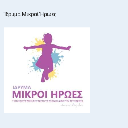
Ίδρυμα Μικροί Ήρωες