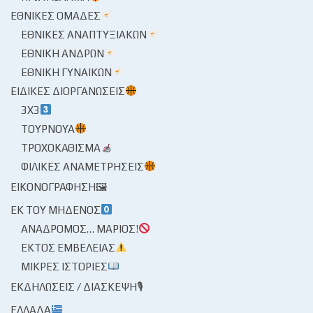
ΕΘΝΙΚΈΣ ΟΜΆΔΕΣ
ΕΘΝΙΚΈΣ ΑΝΑΠΤΥΞΙΑΚΏΝ
ΕΘΝΙΚΉ ΑΝΔΡΏΝ
ΕΘΝΙΚΉ ΓΥΝΑΙΚΏΝ
ΕΙΔΙΚΈΣ ΔΙΟΡΓΑΝΏΣΕΙΣ
3X3
ΤΟΥΡΝΟΥΆ
ΤΡΟΧΟΚΆΘΙΣΜΑ
ΦΙΛΙΚΈΣ ΑΝΑΜΕΤΡΉΣΕΙΣ
ΕΙΚΟΝΟΓΡΆΦΗΣΗ🖼
ΕΚ ΤΟΥ ΜΗΔΕΝΌΣ
ΑΝΆΔΡΟΜΟΣ… ΜΆΡΙΟΣ!
ΕΚΤΌΣ ΕΜΒΈΛΕΙΑΣ
ΜΙΚΡΈΣ ΙΣΤΟΡΊΕΣ
ΕΚΔΗΛΏΣΕΙΣ / ΔΙΆΣΚΕΨΗ🎙
ΕΛΛΆΔΑ