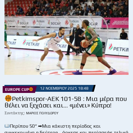
12 ΝΟΕΜΒΡΊΟΥ 2025 18:48
EUROPE CUP
Petkimspor-AEK 101-58 : Μια μέρα που
θέλει να ξεχάσει και… «μένει» Κύπρο!
Συντάκτης:
ΜΆΡΙΟΣ ΠΟΛΥΔΏΡΟΥ
Περίπου 50“ ➡Μια κάκιστη περίοδος και
συγκεκριμένα η δεύτερη… άρκεσε και περίσσεψε τελικά