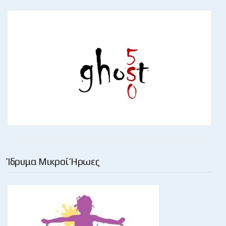
Ίδρυμα Μικροί Ήρωες