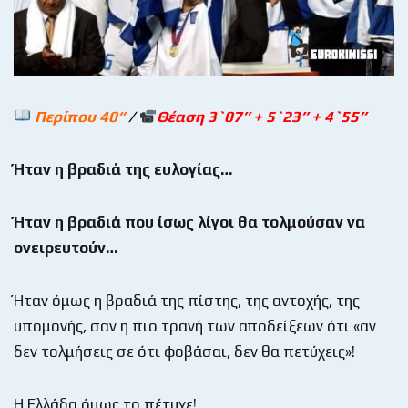
Περίπου 40“
/
Θέαση 3`07’’ + 5`23’’ + 4`55’’
Ήταν η βραδιά της ευλογίας…
Ήταν η βραδιά που ίσως λίγοι θα τολμούσαν να
ονειρευτούν…
Ήταν όμως η βραδιά της πίστης, της αντοχής, της
υπομονής, σαν η πιο τρανή των αποδείξεων ότι «αν
δεν τολμήσεις σε ότι φοβάσαι, δεν θα πετύχεις»!
Η Ελλάδα όμως το πέτυχε!