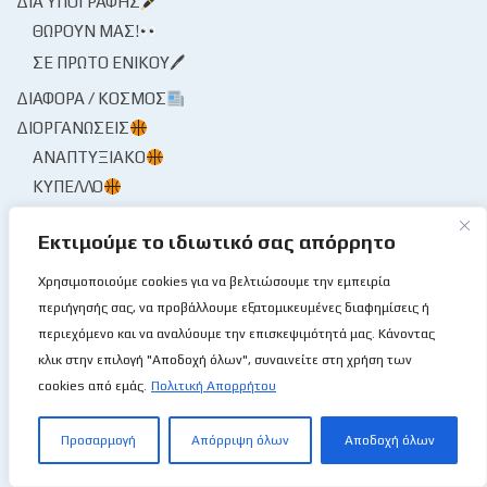
ΔΙΑ ΥΠΟΓΡΑΦΉΣ
ΘΩΡΟΎΝ ΜΑΣ!
ΣΕ ΠΡΏΤΟ ΕΝΙΚΟΎ🖊
ΔΙΆΦΟΡΑ / ΚΌΣΜΟΣ
ΔΙΟΡΓΑΝΏΣΕΙΣ
ΑΝΑΠΤΥΞΙΑΚΌ
ΚΎΠΕΛΛΟ
ΜΊΝΙ & ΣΧΟΛΙΚΌ
Εκτιμούμε το ιδιωτικό σας απόρρητο
ΠΡΩΤΆΘΛΗΜΑ
ΕΘΝΙΚΈΣ ΟΜΆΔΕΣ
Χρησιμοποιούμε cookies για να βελτιώσουμε την εμπειρία
ΕΘΝΙΚΈΣ ΑΝΑΠΤΥΞΙΑΚΏΝ
περιήγησής σας, να προβάλλουμε εξατομικευμένες διαφημίσεις ή
ΕΘΝΙΚΉ ΑΝΔΡΏΝ
περιεχόμενο και να αναλύουμε την επισκεψιμότητά μας. Κάνοντας
κλικ στην επιλογή "Αποδοχή όλων", συναινείτε στη χρήση των
ΕΘΝΙΚΉ ΓΥΝΑΙΚΏΝ
cookies από εμάς.
Πολιτική Απορρήτου
ΕΙΔΙΚΈΣ ΔΙΟΡΓΑΝΏΣΕΙΣ
3X3
Προσαρμογή
Απόρριψη όλων
Αποδοχή όλων
ΤΟΥΡΝΟΥΆ
ΤΡΟΧΟΚΆΘΙΣΜΑ