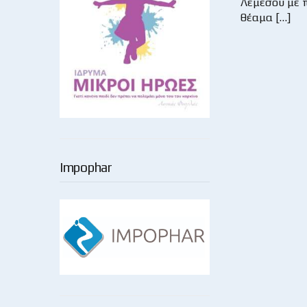
Λεμεσού με 
θέαμα […]
Impophar