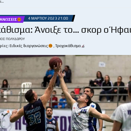
υ…
4 ΜΑΡΤΊΟΥ 2023 21:00
ΓΑΝΏΣΕΙΣ
άθισμα: Άνοιξε το… σκορ ο Ήφα
ΙΟΣ ΠΟΛΥΔΏΡΟΥ
ρίες:
Ειδικές διοργανώσεις
,
Τροχοκάθισμα