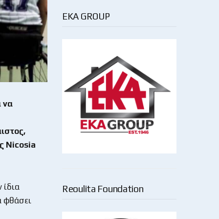
EKA GROUP
 να
ιστος,
υς
Nicosia
ν ίδια
Reoulita Foundation
α φθάσει