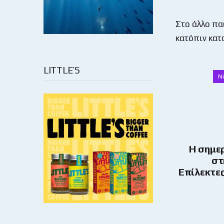
Στο άλλο παι
κατόπιν κατ
LITTLE’S
Ni
Η σημε
στ
Επίλεκτες