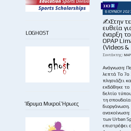
3X3
6 ΙΟΥΝΊΟΥ 202
✍Στην τε
ευθεία γι
LOGHOST
έναρξη το
OPAP Lim
(Videos & 
Συντάκτης:
ΜΆΡ
Ανάγνωση: Π
λεπτά Το 7ο
πλησιάζει κα
εκδόθηκε το
δελτίο τύπου
τη σπουδαία
Ίδρυμα Μικροί Ήρωες
διοργάνωση.
ανακοίνωση:
των Urban S
επιστρέφει 