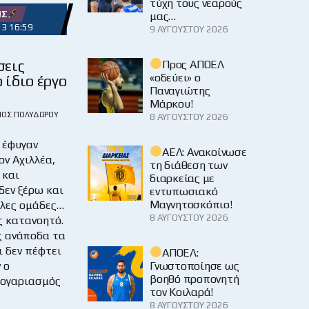
τύχη τους νεαρούς
ΉΣ
μας…
23 16:59
9 ΑΥΓΟΎΣΤΟΥ 2026
εις
Προς ΑΠΟΕΛ
«οδεύει» ο
 ίδιο έργο
Παναγιώτης
Μάρκου!
ΙΟΣ ΠΟΛΥΔΏΡΟΥ
8 ΑΥΓΟΎΣΤΟΥ 2026
 έφυγαν
ΑΕΛ: Ανακοίνωσε
ον Αχιλλέα,
τη διάθεση των
 και
διαρκείας με
δεν ξέρω και
εντυπωσιακό
Μαγνητοσκόπιο!
λλες ομάδες…
8 ΑΥΓΟΎΣΤΟΥ 2026
ς κατανοητό.
ς ανάποδα τα
ι δεν πέφτει
ΑΠΟΕΛ:
Γνωστοποίησε ως
 ο
βοηθό προπονητή
λογαριασμός
τον Κοιλαρά!
8 ΑΥΓΟΎΣΤΟΥ 2026