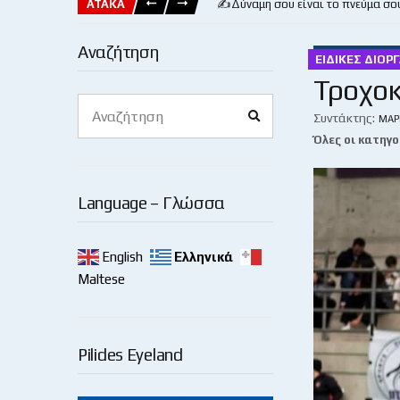
ΑΤΑΚΑ
✍️Δύναμη σου είναι το πνεύμα σο
Αναζήτηση
ΕΙΔΙΚΈΣ ΔΙΟΡ
Τροχοκ
Search
Search
for:
Συντάκτης:
ΜΆΡ
Όλες οι κατηγο
Language – Γλώσσα
English
Ελληνικά
Maltese
Pilides Eyeland