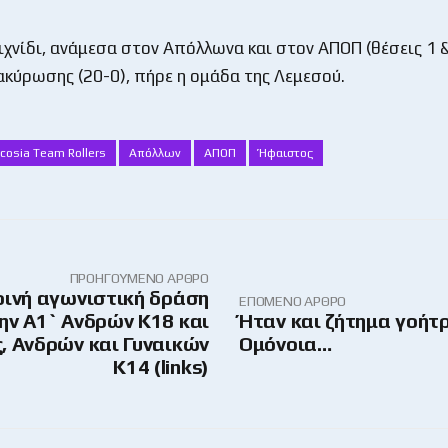
χνίδι, ανάμεσα στον Απόλλωνα και στον ΑΠΟΠ (θέσεις 1 & 
ακύρωσης (20-0), πήρε η ομάδα της Λεμεσού.
cosia Team Rollers
Απόλλων
ΑΠΟΠ
Ήφαιστος
ΠΡΟΗΓΟΎΜΕΝΟ ΆΡΘΡΟ
ρινή αγωνιστική δράση
ΕΠΌΜΕΝΟ ΆΡΘΡΟ
ην Α1` Ανδρών Κ18 και
Ήταν και ζήτημα γοήτρ
, Ανδρών και Γυναικών
Ομόνοια…
Κ14 (links)