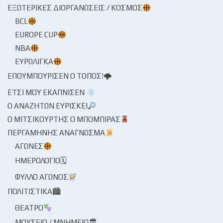
ΕΞΩΤΕΡΙΚΈΣ ΔΙΟΡΓΑΝΏΣΕΙΣ / ΚΌΣΜΟΣ
BCL
EUROPE CUP
NBA
ΕΥΡΩΛΊΓΚΑ
ΕΠΟΥΜΠΟΎΡΙΣΕΝ Ο ΤΌΠΟΣ!🌩
ΈΤΣΙ ΜΟΥ ΕΚΆΠΝΙΣΕΝ
Ο ΑΝΑΖΗΤΏΝ ΕΥΡΊΣΚΕΙ
Ο ΜΙΤΣΙΚΟΥΡΤΉΣ Ο ΜΠΌΜΠΙΡΑΣ
ΠΕΡΓΑΜΗΝΉΣ ΑΝΆΓΝΩΣΜΑ
ΑΓΏΝΕΣ
ΗΜΕΡΟΛΌΓΙΟ🗓
ΦΎΛΛΟ ΑΓΏΝΟΣ
ΠΟΛΙΤΙΣΤΙΚΆ🏙
ΘΈΑΤΡΟ
ΜΟΥΣΕΊΟ / ΜΝΗΜΕΊΟ🏛