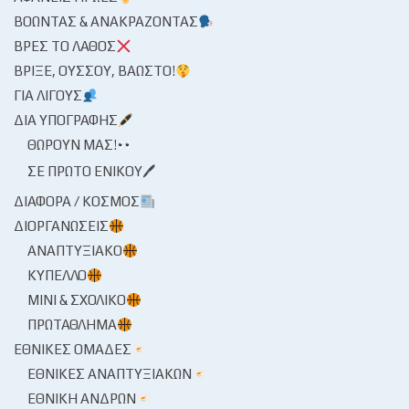
ΒΟΏΝΤΑΣ & ΑΝΑΚΡΆΖΟΝΤΑΣ
ΒΡΕΣ ΤΟ ΛΆΘΟΣ
ΒΡΊΞΕ, ΟΎΣΣΟΥ, ΒΆΩΣΤΟ!
ΓΙΑ ΛΊΓΟΥΣ
ΔΙΑ ΥΠΟΓΡΑΦΉΣ
ΘΩΡΟΎΝ ΜΑΣ!
ΣΕ ΠΡΏΤΟ ΕΝΙΚΟΎ🖊
ΔΙΆΦΟΡΑ / ΚΌΣΜΟΣ
ΔΙΟΡΓΑΝΏΣΕΙΣ
ΑΝΑΠΤΥΞΙΑΚΌ
ΚΎΠΕΛΛΟ
ΜΊΝΙ & ΣΧΟΛΙΚΌ
ΠΡΩΤΆΘΛΗΜΑ
ΕΘΝΙΚΈΣ ΟΜΆΔΕΣ
ΕΘΝΙΚΈΣ ΑΝΑΠΤΥΞΙΑΚΏΝ
ΕΘΝΙΚΉ ΑΝΔΡΏΝ