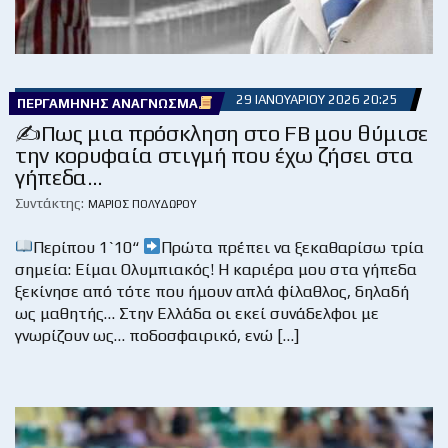
29 ΙΑΝΟΥΑΡΊΟΥ 2026 20:25
ΠΕΡΓΑΜΗΝΉΣ ΑΝΆΓΝΩΣΜΑ
✍️Πως μια πρόσκληση στο FB μου θύμισε
την κορυφαία στιγμή που έχω ζήσει στα
γήπεδα…
Συντάκτης:
ΜΆΡΙΟΣ ΠΟΛΥΔΏΡΟΥ
Περίπου 1`10“
Πρώτα πρέπει να ξεκαθαρίσω τρία
σημεία: Είμαι Ολυμπιακός! Η καριέρα μου στα γήπεδα
ξεκίνησε από τότε που ήμουν απλά φίλαθλος, δηλαδή
ως μαθητής… Στην Ελλάδα οι εκεί συνάδελφοι με
γνωρίζουν ως… ποδοσφαιρικό, ενώ […]