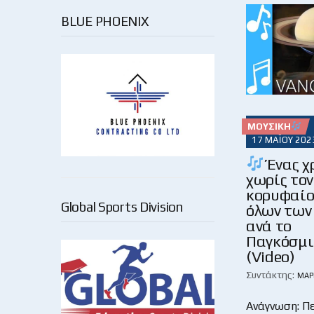
BLUE PHOENIX
ΜΟΥΣΙΚΉ
17 ΜΑΪ́ΟΥ 202
Ένας χ
χωρίς τον
κορυφαίο
Global Sports Division
όλων των
ανά το
Παγκόσμιο
(Video)
Συντάκτης:
ΜΆΡ
Ανάγνωση: Π