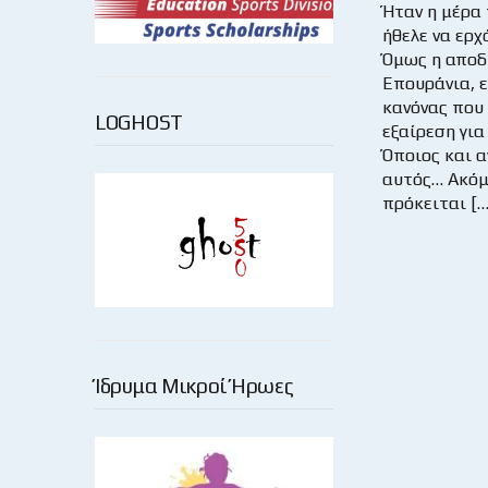
Ήταν η μέρα 
ήθελε να ερχ
Όμως η αποδ
Επουράνια, ε
κανόνας που 
LOGHOST
εξαίρεση για
Όποιος και α
αυτός… Ακόμ
πρόκειται […
Ίδρυμα Μικροί Ήρωες