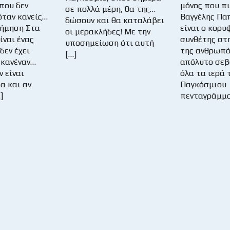
που δεν
μόνος που πι
σε πολλά μέρη, θα της…
όταν κανείς…
Βαγγέλης Πα
δώσουν και θα καταλάβει
ήμηση Στα
είναι ο κορυ
οι μερακλήδες! Με την
ίναι ένας
συνθέτης στ
υποσημείωση ότι αυτή
δεν έχει
της ανθρωπό
[…]
 κανέναν…
απόλυτο σεβ
ν είναι
όλα τα ιερά 
α και αν
Παγκόσμιου
]
πενταγράμμο