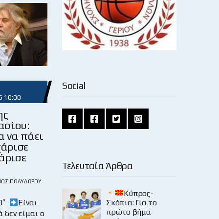
Social
6 10:00
ης
ασίου:
α να πάει
χάρισε
άρισε
Τελευταία Άρθρα
ΙΟΣ ΠΟΛΥΔΏΡΟΥ
Κύπρος-
Σκόπια: Για το
30″
Είναι
πρώτο βήμα
ά δεν είμαι ο