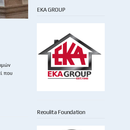
EKA GROUP
 υμών
εί που
Reoulita Foundation