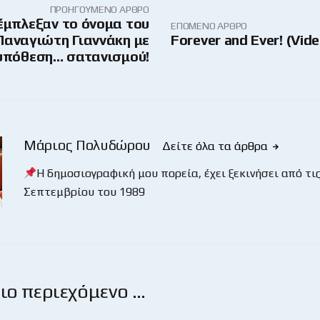
ΠΡΟΗΓΟΎΜΕΝΟ ΆΡΘΡΟ
έμπλεξαν το όνομα του
ΕΠΌΜΕΝΟ ΆΡΘΡΟ
Παναγιώτη Γιαννάκη με
Forever and Ever! (Vide
υπόθεση… σατανισμού!
Μάριος Πολυδώρου
Δείτε όλα τα άρθρα
Η δημοσιογραφική μου πορεία, έχει ξεκινήσει από τις
Σεπτεμβρίου του 1989
ο περιεχόμενο …