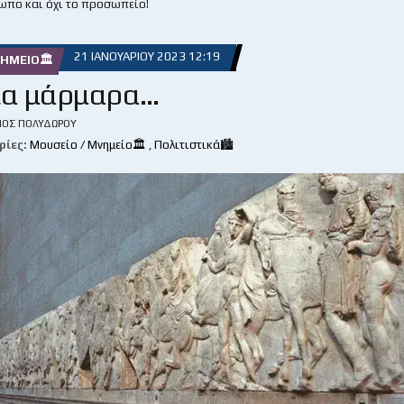
ωπο και όχι το προσωπείο!
21 ΙΑΝΟΥΑΡΊΟΥ 2023 12:19
ΝΗΜΕΊΟ🏛
ια μάρμαρα…
ΙΟΣ ΠΟΛΥΔΏΡΟΥ
ρίες:
Μουσείο / Μνημείο🏛
,
Πολιτιστικά🏙