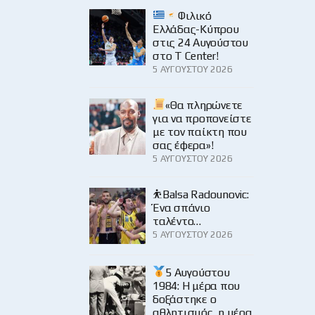
Φιλικό
Ελλάδας-Κύπρου
στις 24 Αυγούστου
στο Τ Center!
5 ΑΥΓΟΎΣΤΟΥ 2026
«Θα πληρώνετε
για να προπονείστε
με τον παίκτη που
σας έφερα»!
5 ΑΥΓΟΎΣΤΟΥ 2026
⛹️Balsa Radounovic:
Ένα σπάνιο
ταλέντο…
5 ΑΥΓΟΎΣΤΟΥ 2026
5 Αυγούστου
1984: Η μέρα που
δοξάστηκε ο
αθλητισμός, η μέρα