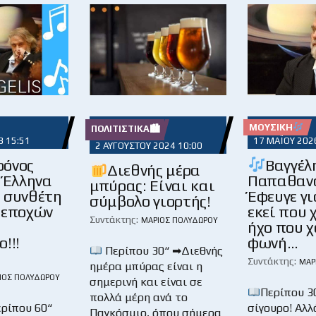
ΜΟΥΣΙΚΉ
ΠΟΛΙΤΙΣΤΙΚΆ🏙
3 15:51
17 ΜΑΪ́ΟΥ 202
2 ΑΥΓΟΎΣΤΟΥ 2024 10:00
ρόνος
Βαγγέλ
Διεθνής μέρα
 Έλληνα
Παπαθαν
μπύρας: Είναι και
 συνθέτη
Έφευγε γι
σύμβολο γιορτής!
 εποχών
εκεί που 
Συντάκτης:
ΜΆΡΙΟΣ ΠΟΛΥΔΏΡΟΥ
ήχο που χ
!!!
φωνή…
Περίπου 30“ ➡Διεθνής
Συντάκτης:
ΜΆΡ
ημέρα μπύρας είναι η
ΙΟΣ ΠΟΛΥΔΏΡΟΥ
σημερινή και είναι σε
Περίπου 
πολλά μέρη ανά το
ερίπου 60“
σίγουρο! Αλλ
Παγκόσμιο, όπου σήμερα