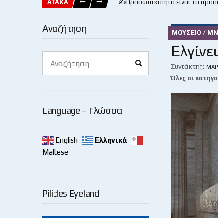
ΑΤΑΚΑ
✍️Προσωπικότητα είναι το πρόσ
Αναζήτηση
ΜΟΥΣΕΊΟ / Μ
Ελγίνε
Search
Search
for:
Συντάκτης:
ΜΆΡ
Όλες οι κατηγο
Language – Γλώσσα
English
Ελληνικά
Maltese
Pilides Eyeland