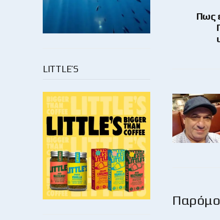
Πως 
LITTLE’S
Παρόμοι