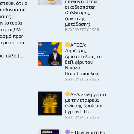
απέναντι στους
στεύει ότι ο
οικοδεσπότες
παθανασίου
(Σύνδεσμος
φαίος
ζωντανής
ην ιστορία
μετάδοσης)!
τητας! Με
6 ΑΥΓΟΎΣΤΟΥ 2026
ασμό προς
τέρατα του
ΑΠΟΕΛ:
Δημήτρης
υ, αλλά […]
Αριστοτέλους το
δεξί χέρι του
Νικόλα
Παπαδόπουλου!
5 ΑΥΓΟΎΣΤΟΥ 2026
ΑΕΛ: Συνεργασία
με την εταιρεία
ένδυσης Spoteam
Cyprus LTD!
5 ΑΥΓΟΎΣΤΟΥ 2026
Η Παναγιώτα θα