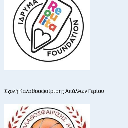
Σχολή Καλαθοσφαίρισης Απόλλων Γερίου