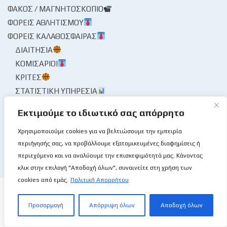
ΦΑΚΌΣ / ΜΑΓΝΗΤΟΣΚΌΠΙΟ
ΦΟΡΕΊΣ ΑΘΛΗΤΙΣΜΟΎ
ΦΟΡΕΊΣ ΚΑΛΑΘΌΣΦΑΙΡΑΣ
ΔΙΑΙΤΗΣΊΑ
ΚΟΜΙΣΆΡΙΟΙ
ΚΡΙΤΈΣ
ΣΤΑΤΙΣΤΙΚΉ ΥΠΗΡΕΣΊΑ
ΧΡΟΝΟΓΡΆΦΗΜΑ
Εκτιμούμε το ιδιωτικό σας απόρρητο
ΨΊΘΥΡΟΙ
ΩΡΑΊΑ ΜΟΥ ΚΥΡΊΑ
Χρησιμοποιούμε cookies για να βελτιώσουμε την εμπειρία
περιήγησής σας, να προβάλλουμε εξατομικευμένες διαφημίσεις ή
περιεχόμενο και να αναλύουμε την επισκεψιμότητά μας. Κάνοντας
κλικ στην επιλογή "Αποδοχή όλων", συναινείτε στη χρήση των
cookies από εμάς.
Πολιτική Απορρήτου
Προσαρμογή
Απόρριψη όλων
Αποδοχή όλων
Το Basketball Stories στις επάλξεις!