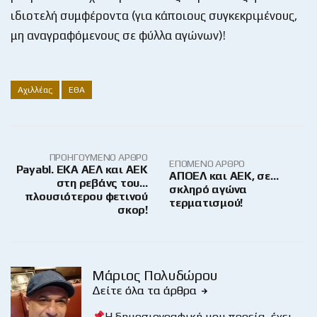
ιδιοτελή συμφέροντα (για κάποιους συγκεκριμένους,
μη αναγραφόμενους σε φύλλα αγώνων)!
Αχιλλέας
ΕΘΑ
ΠΡΟΗΓΟΎΜΕΝΟ ΆΡΘΡΟ
ΕΠΌΜΕΝΟ ΆΡΘΡΟ
Payabl. EKA ΑΕΛ και ΑΕΚ
ΑΠΟΕΛ και ΑΕΚ, σε…
στη ρεβάνς του…
σκληρό αγώνα
πλουσιότερου φετινού
τερματισμού!
σκορ!
Μάριος Πολυδώρου
Δείτε όλα τα άρθρα
Η δημοσιογραφική μου πορεία, έχει