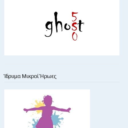
Ίδρυμα Μικροί Ήρωες