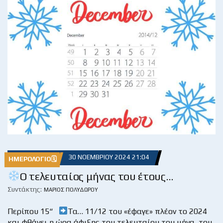
30 ΝΟΕΜΒΡΊΟΥ 2024 21:04
ΗΜΕΡΟΛΌΓΙΟ🗓
Ο τελευταίος μήνας του έτους…
Συντάκτης:
ΜΆΡΙΟΣ ΠΟΛΥΔΏΡΟΥ
Περίπου 15“
Τα… 11/12 του «έφαγε» πλέον το 2024
και φθάνει η ώρα άφιξης του τελευταίου του μήνα, του