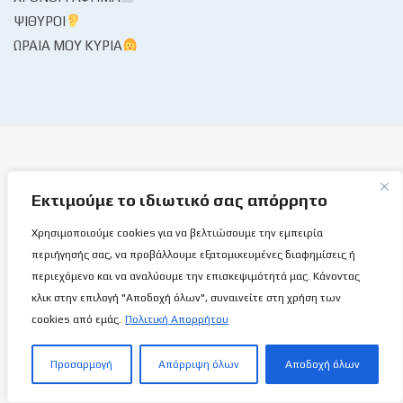
ΨΊΘΥΡΟΙ
ΩΡΑΊΑ ΜΟΥ ΚΥΡΊΑ
Εκτιμούμε το ιδιωτικό σας απόρρητο
Το Basketball Stories στις επάλξεις!
Χρησιμοποιούμε cookies για να βελτιώσουμε την εμπειρία
περιήγησής σας, να προβάλλουμε εξατομικευμένες διαφημίσεις ή
Μια νέα ιστοσελίδα εμφανίζεται σήμερα μπροστά στις οθόνες
περιεχόμενο και να αναλύουμε την επισκεψιμότητά μας. Κάνοντας
σας, η basketballstoriescy.com.
κλικ στην επιλογή "Αποδοχή όλων", συναινείτε στη χρήση των
cookies από εμάς.
Πολιτική Απορρήτου
Κανένα μα κανένα κείμενο σε αυτήν την ιστοσελίδα, δεν
θα είναι
ανώνυμο!
Προσαρμογή
Απόρριψη όλων
Αποδοχή όλων
καλαθόσφαιρα | ιστορία | πνεύμα | πολιτεία