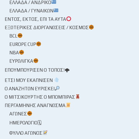
ΕΛΛΆΔΑ / ΑΝΔΡΙΚΌ
ΕΛΛΆΔΑ / ΓΥΝΑΙΚΏΝ
ΕΝΤΌΣ, ΕΚΤΌΣ, ΕΠΊ ΤΑ ΑΥΤΆ
ΕΞΩΤΕΡΙΚΈΣ ΔΙΟΡΓΑΝΏΣΕΙΣ / ΚΌΣΜΟΣ
BCL
EUROPE CUP
NBA
ΕΥΡΩΛΊΓΚΑ
ΕΠΟΥΜΠΟΎΡΙΣΕΝ Ο ΤΌΠΟΣ!🌩
ΈΤΣΙ ΜΟΥ ΕΚΆΠΝΙΣΕΝ
Ο ΑΝΑΖΗΤΏΝ ΕΥΡΊΣΚΕΙ
Ο ΜΙΤΣΙΚΟΥΡΤΉΣ Ο ΜΠΌΜΠΙΡΑΣ
ΠΕΡΓΑΜΗΝΉΣ ΑΝΆΓΝΩΣΜΑ
ΑΓΏΝΕΣ
ΗΜΕΡΟΛΌΓΙΟ🗓
ΦΎΛΛΟ ΑΓΏΝΟΣ