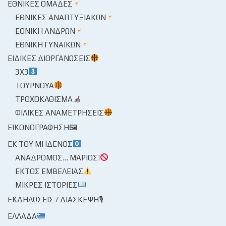
ΕΘΝΙΚΈΣ ΟΜΆΔΕΣ
ΕΘΝΙΚΈΣ ΑΝΑΠΤΥΞΙΑΚΏΝ
ΕΘΝΙΚΉ ΑΝΔΡΏΝ
ΕΘΝΙΚΉ ΓΥΝΑΙΚΏΝ
ΕΙΔΙΚΈΣ ΔΙΟΡΓΑΝΏΣΕΙΣ
3X3
ΤΟΥΡΝΟΥΆ
ΤΡΟΧΟΚΆΘΙΣΜΑ
ΦΙΛΙΚΈΣ ΑΝΑΜΕΤΡΉΣΕΙΣ
ΕΙΚΟΝΟΓΡΆΦΗΣΗ🖼
ΕΚ ΤΟΥ ΜΗΔΕΝΌΣ
ΑΝΆΔΡΟΜΟΣ… ΜΆΡΙΟΣ!
ΕΚΤΌΣ ΕΜΒΈΛΕΙΑΣ
ΜΙΚΡΈΣ ΙΣΤΟΡΊΕΣ
ΕΚΔΗΛΏΣΕΙΣ / ΔΙΆΣΚΕΨΗ🎙
ΕΛΛΆΔΑ