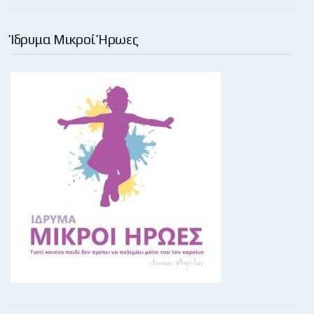
Ίδρυμα Μικροί Ήρωες