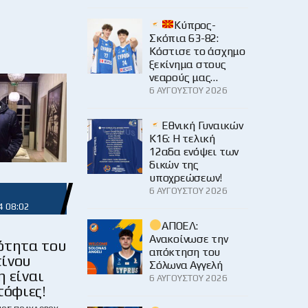
Κύπρος-
Σκόπια 63-82:
Κόστισε το άσχημο
ξεκίνημα στους
νεαρούς μας…
6 ΑΥΓΟΎΣΤΟΥ 2026
Εθνική Γυναικών
Κ16: Η τελική
12αδα ενόψει των
δικών της
υποχρεώσεων!
6 ΑΥΓΟΎΣΤΟΥ 2026
4 08:02
ΑΠΟΕΛ:
Ανακοίνωσε την
ότητα του
απόκτηση του
ίνου
Σόλωνα Αγγελή
 είναι
6 ΑΥΓΟΎΣΤΟΥ 2026
τόφιες!