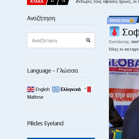
ΑΤΑΚΑ
✍️Χωρίς τους αφανείς ήρωες, οι
Αναζήτηση
ΠΡΌΣΩΠΑ
Σοφ
Search
Search
for:
Συντάκτης:
ΜΆΡ
Όλες οι κατηγο
Language – Γλώσσα
English
Ελληνικά
Maltese
Pilides Eyeland