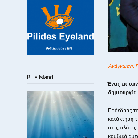
Ανάγνωση: 
Blue Island
Ένας εκ τω
δημιουργία 
Πρόεδρος τη
κατάκτηση τω
στις πλάτες 
κομβικό αυτ