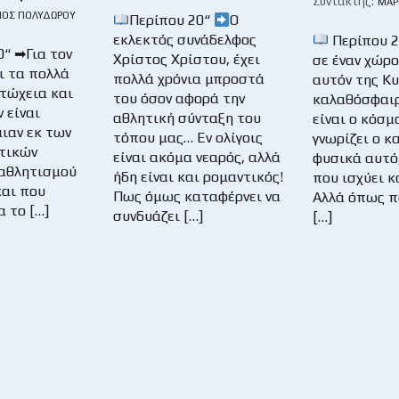
Συντάκτης:
ΜΆΡ
ΙΟΣ ΠΟΛΥΔΏΡΟΥ
Περίπου 20“
Ο
εκλεκτός συνάδελφος
Περίπου 
0“ ➡Για τον
Χρίστος Χρίστου, έχει
σε έναν χώρο
ι τα πολλά
πολλά χρόνια μπροστά
αυτόν της Κ
φτώχεια και
του όσον αφορά την
καλαθόσφαιρ
ν είναι
αθλητική σύνταξη του
είναι ο κόσμ
μιαν εκ των
τόπου μας… Εν ολίγοις
γνωρίζει ο κ
τικών
είναι ακόμα νεαρός, αλλά
φυσικά αυτό,
αθλητισμού
ήδη είναι και ρομαντικός!
που ισχύει κ
και που
Πως όμως καταφέρνει να
Αλλά όπως π
α το […]
συνδυάζει […]
[…]