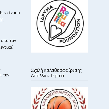
εν είναι ο
ης
 από τον
εντικό)
ί
Σχολή Καλαθοσφαίρισης
ι την
Απόλλων Γερίου