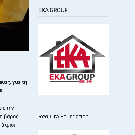
EKA GROUP
ας, για τη
!
ν στην
Reoulita Foundation
λο βάρος
ο άκρως