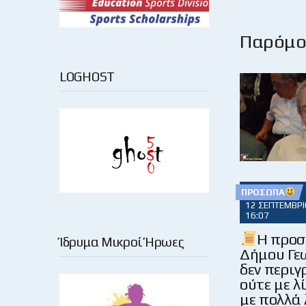
Παρόμοι
LOGHOST
ΠΡΌΣΩΠΑ
12 ΣΕΠΤΕΜΒΡΊ
16:07
Η προσ
Ίδρυμα Μικροί Ήρωες
Δήμου Γε
δεν περι
ούτε με λ
με πολλά 