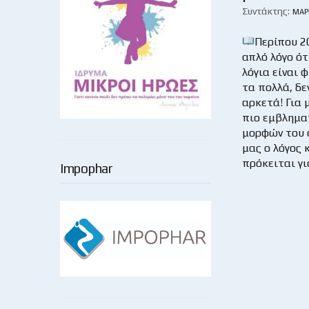
Συντάκτης:
ΜΆΡ
Περίπου 2
απλό λόγο ότ
λόγια είναι 
τα πολλά, δε
αρκετά! Για 
πιο εμβλημα
μορφών του 
μας ο λόγος 
πρόκειται γι
Impophar