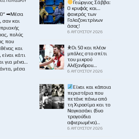
ΙΟΣ ΠΟΛΥΔΏΡΟΥ
Γεώργιος Σάββα:
Ο κρυφός και…
20“ ➡Μέσα
φανερός των
Γαλαζοκιτρίνων
, σαν και
άσος!
υπριακής
6 ΑΥΓΟΎΣΤΟΥ 2026
ας, πολύς
ος που
⛹️Οι 50 και πλέον
αθένας και
μπάλες στο σπίτι
 είναι κάτι
του μικρού
αι για μένα…
Αλέξανδρου…
άντα, μέσα
6 ΑΥΓΟΎΣΤΟΥ 2026
Είναι και κάποια
περιστέρια που
πετάνε πάνω από
τη Χιροσίμα και το
Ναγκασάκι (δυο
τραγούδια
αφιερωμένα)…
6 ΑΥΓΟΎΣΤΟΥ 2026