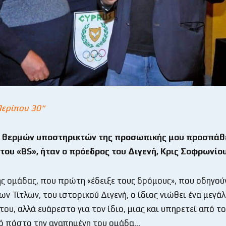
Περίπου 30“
ν θερμών υποστηρικτών της προσωπικής μου προσπάθει
του «
BS
», ήταν ο πρόεδρος του Διγενή, Κρις Σοφρωνίου
ς ομάδας, που πρώτη «έδειξε τους δρόμους», που οδηγού
ν Τίτλων, του ιστορικού Διγενή, ο ίδιος νιώθει ένα μεγά
του, αλλά ευάρεστο για τον ίδιο, μιας και υπηρετεί από τ
ό πόστο την αγαπημένη του ομάδα…