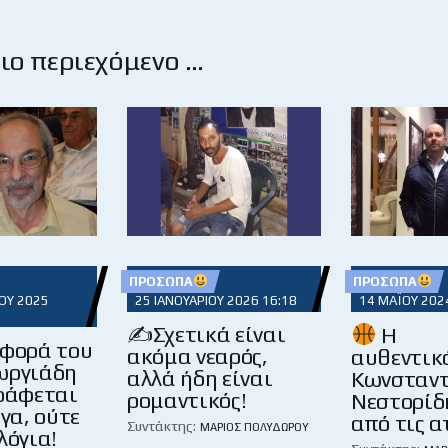
ο περιεχόμενο …
ΠΡΌΣΩΠΑ
ΠΡΌΣΩΠΑ
ΟΥ 2025
25 ΙΑΝΟΥΑΡΊΟΥ 2026 16:18
14 ΜΑΪ́ΟΥ 202
✍️Σχετικά είναι
Η
φορά του
ακόμα νεαρός,
αυθεντικ
ωργιάδη
αλλά ήδη είναι
Κωνσταντ
γράφεται
ρομαντικός!
Νεστορίδη
ίγα, ούτε
από τις α
Συντάκτης:
ΜΆΡΙΟΣ ΠΟΛΥΔΏΡΟΥ
λόγια!