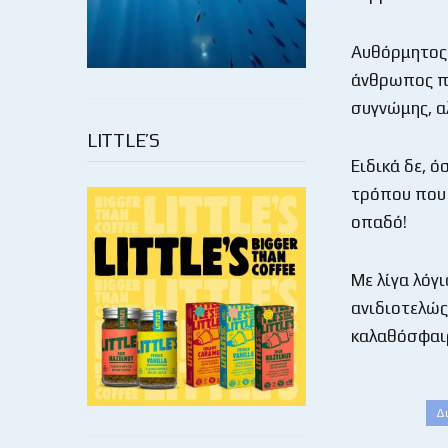
Αυθόρμητος 
άνθρωπος πο
συγνώμης, α
LITTLE’S
Ειδικά δε, 
τρόπου που 
οπαδό!
Με λίγα λόγ
ανιδιοτελώς,
καλαθόσφαιρ
Δ