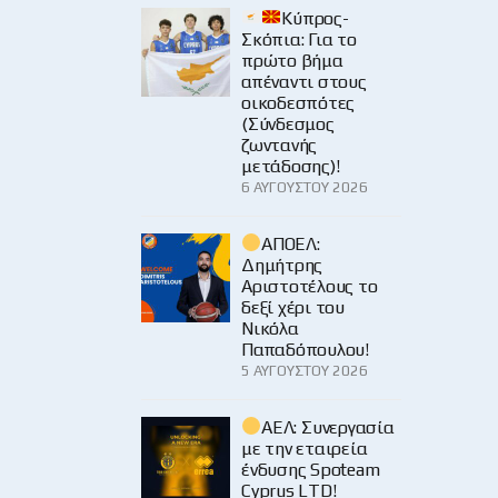
Κύπρος-
Σκόπια: Για το
πρώτο βήμα
απέναντι στους
οικοδεσπότες
(Σύνδεσμος
ζωντανής
μετάδοσης)!
6 ΑΥΓΟΎΣΤΟΥ 2026
ΑΠΟΕΛ:
Δημήτρης
Αριστοτέλους το
δεξί χέρι του
Νικόλα
Παπαδόπουλου!
5 ΑΥΓΟΎΣΤΟΥ 2026
ΑΕΛ: Συνεργασία
με την εταιρεία
ένδυσης Spoteam
Cyprus LTD!