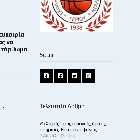
ευκαιρία
ας να
κατόρθωμα
Social
Τελευταία Άρθρα
 7
✍️Χωρίς τους αφανείς ήρωες,
οι ήρωες θα ήταν αφανείς…
7 ΑΥΓΟΎΣΤΟΥ 2026