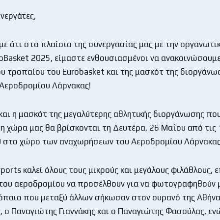
νεργάτες,
ε ότι στο πλαίσιο της συνεργασίας μας με την οργανωτι
roBasket 2025, είμαστε ενθουσιασμένοι να ανακοινώσουμε
ου τροπαίου του Εurobasket και της μασκότ της διοργάνω
Αεροδρομίου Λάρνακας!
και η μασκότ της μεγαλύτερης αθλητικής διοργάνωσης πο
 η χώρα μας θα βρίσκονται τη Δευτέρα, 26 Μαΐου από τις 
00 στο χώρο των αναχωρήσεων του Αεροδρομίου Λάρνακας
ports καλεί όλους τους μικρούς και μεγάλους φιλάθλους, ε
του αεροδρομίου να προσέλθουν για να φωτογραφηθούν 
όπαιο που μεταξύ άλλων σήκωσαν στον ουρανό της Αθήνα
ς, ο Παναγιώτης Γιαννάκης και ο Παναγιώτης Φασούλας, εν