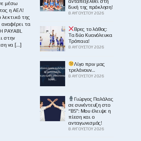
ανταπεξέλθει στη
σε μέσω
δική της πρόκληση!
τος η ΑΕΛ!
8 ΑΥΓΟΎΣΤΟΥ 2026
 λεκτικό της
 αναφέρει τα
Βρες το λάθος:
«H PAYABL
Τα δύο Κυανόλευκα
ι στην
Τρόπαια!
ση να […]
8 ΑΥΓΟΎΣΤΟΥ 2026
Λίγο πριν μας
τρελάνουν…
8 ΑΥΓΟΎΣΤΟΥ 2026
Γιώργος Παλάλας
σε συνέντευξη στο
“BS”: Μου έλειψε η
πίεση και ο
ανταγωνισμός!
8 ΑΥΓΟΎΣΤΟΥ 2026