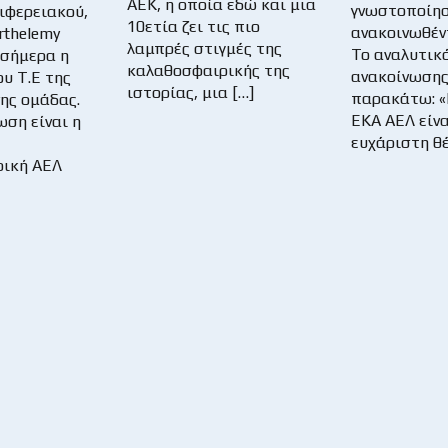
ΑΕΚ, η οποία εδώ και μια
γνωστοποίη
ιφερειακού,
10ετία ζει τις πιο
ανακοινωθέν
rthelemy
λαμπρές στιγμές της
Το αναλυτικό
 σήμερα η
καλαθοσφαιρικής της
ανακοίνωσης
υ Τ.Ε της
ιστορίας, μια […]
παρακάτω: 
ης ομάδας.
EKA ΑΕΛ είνα
ωση είναι η
ευχάριστη θέ
ρική ΑΕΛ