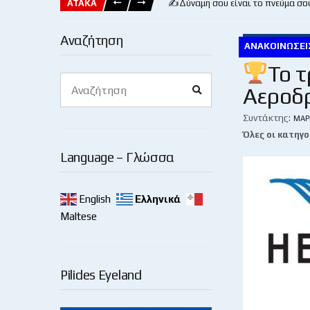
ΑΤΑΚΑ
✍️Δύναμη σου είναι το πνεύμα σο
Αναζήτηση
ΑΝΑΚΟΙΝΏΣΕΙ
Το 
Search
Αεροδ
Search
for:
Συντάκτης:
ΜΆΡ
Όλες οι κατηγο
Language – Γλώσσα
English
Ελληνικά
Maltese
Pilides Eyeland