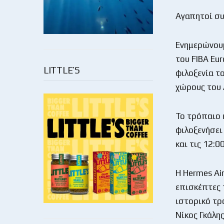
Αγαπητοί συ
Ενημερώνουμ
του FIBA Eu
LITTLE’S
φιλοξενία τ
χώρους του 
Το τρόπαιο 
φιλοξενήσει
και τις 12:
Η Hermes Air
επισκέπτες 
ιστορικό τρ
Νίκος Γκάλη