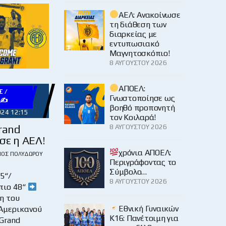
ΑΕΛ: Ανακοίνωσε
τη διάθεση των
διαρκείας με
εντυπωσιακό
Μαγνητοσκόπιο!
8 ΑΥΓΟΎΣΤΟΥ 2026
ΑΠΟΕΛ:
 /
Γνωστοποίησε ως
Υ✍
βοηθό προπονητή
024 12:15
τον Κοιλαρά!
Grand
8 ΑΥΓΟΎΣΤΟΥ 2026
σε η ΑΕΛ!
χρόνια ΑΠΟΕΛ:
ΙΟΣ ΠΟΛΥΔΏΡΟΥ
Περιγράφοντας το
Σύμβολο…
5“/
8 ΑΥΓΟΎΣΤΟΥ 2026
πιο 48“
η του
Εθνική Γυναικών
Αμερικανού
Κ16: Πανέτοιμη για
 Grand