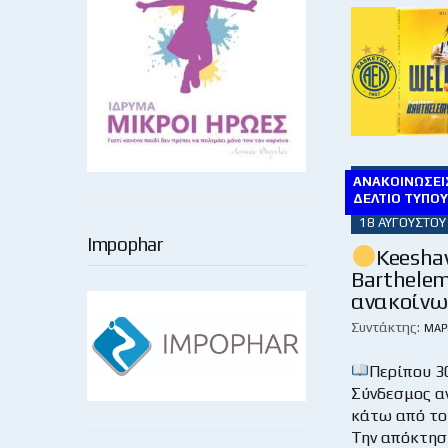
ΑΝΑΚΟΙΝΏΣΕΙΣ
ΔΕΛΤΊΟ ΤΎΠΟ
18 ΑΥΓΟΎΣΤΟΥ
Impophar
Keesh
Barthele
ανακοίνω
Συντάκτης:
ΜΆΡ
Περίπου 3
Σύνδεσμος α
κάτω από το
Την απόκτησ