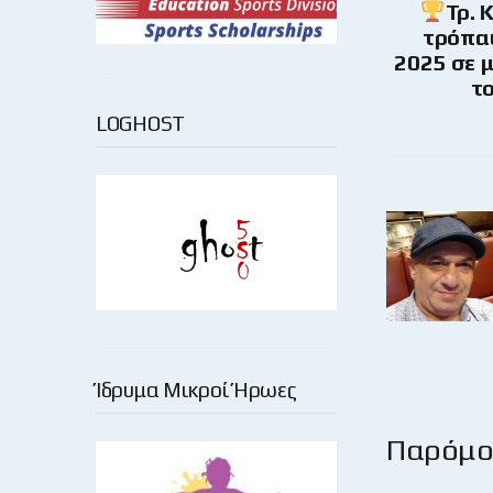
Τρ. 
τρόπαι
2025 σε μ
τ
LOGHOST
Ίδρυμα Μικροί Ήρωες
Παρόμοι