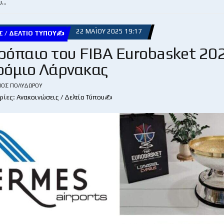
υ…
22 ΜΑΪ́ΟΥ 2025 19:17
Σ / ΔΕΛΤΊΟ ΤΎΠΟΥ✍
τρόπαιο του FIBA Eurobasket 20
ρόμιο Λάρνακας
ΙΟΣ ΠΟΛΥΔΏΡΟΥ
ρίες:
Ανακοινώσεις / Δελτίο Τύπου✍