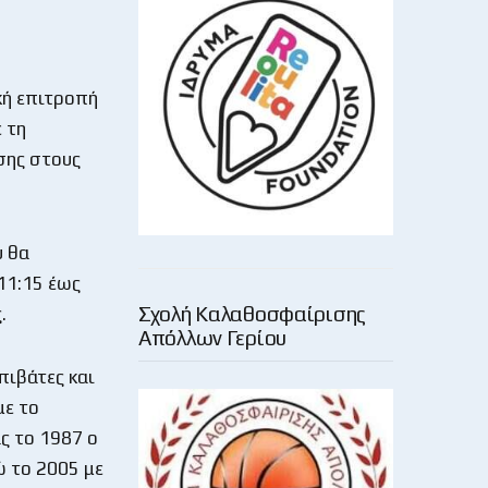
κή επιτροπή
 τη
σης στους
υ θα
11:15 έως
Σχολή Καλαθοσφαίρισης
.
Απόλλων Γερίου
πιβάτες και
με το
ς το 1987 ο
ώ το 2005 με