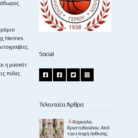
Θεόδωρος
δρόμιο
της Hermes
φωτογραφίες.
Social
αι η μασκότ
τις πύλες
Τελευταία Άρθρα
Χαρούλα
Χριστοδούλου: Από
την εποχή άνθισης