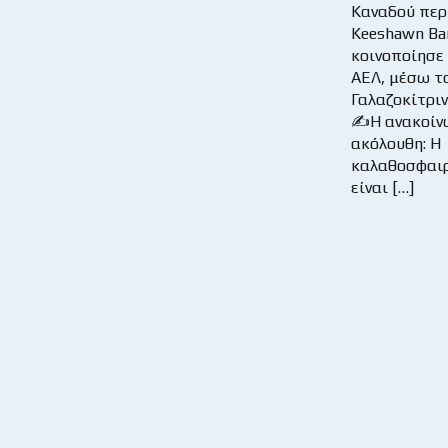
Καναδού περ
Keeshawn Ba
κοινοποίησε
ΑΕΛ, μέσω το
Γαλαζοκίτριν
✍
Η ανακοίν
ακόλουθη: Η
καλαθοσφαι
είναι […]