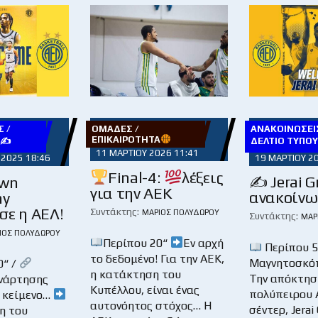
 /
ΟΜΆΔΕΣ /
ΑΝΑΚΟΙΝΏΣΕΙΣ
ΕΠΙΚΑΙΡΌΤΗΤΑ
Υ✍
ΔΕΛΤΊΟ ΤΎΠΟ
11 ΜΑΡΤΊΟΥ 2026 11:41
 2025 18:46
19 ΜΑΡΤΊΟΥ 2
Final-4:
λέξεις
✍️ Jerai 
awn
για την ΑΕΚ
ανακοίνω
my
σε η ΑΕΛ!
Συντάκτης:
ΜΆΡΙΟΣ ΠΟΛΥΔΏΡΟΥ
Συντάκτης:
ΜΆΡ
ΙΟΣ ΠΟΛΥΔΏΡΟΥ
Περίπου 20“
Εν αρχή
Περίπου 5
το δεδομένο! Για την ΑΕΚ,
Μαγνητοσκό
0“ /
η κατάκτηση του
Την απόκτησ
νάρτησης
Κυπέλλου, είναι ένας
πολύπειρου 
 κείμενο…
αυτονόητος στόχος… Η
σέντερ, Jerai
η του