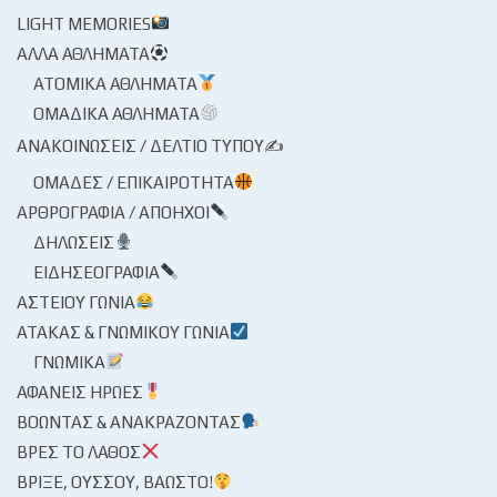
LIGHT MEMORIES
ΆΛΛΑ ΑΘΛΉΜΑΤΑ
ΑΤΟΜΙΚΆ ΑΘΛΉΜΑΤΑ
ΟΜΑΔΙΚΆ ΑΘΛΉΜΑΤΑ
ΑΝΑΚΟΙΝΏΣΕΙΣ / ΔΕΛΤΊΟ ΤΎΠΟΥ✍
ΟΜΆΔΕΣ / ΕΠΙΚΑΙΡΌΤΗΤΑ
ΑΡΘΡΟΓΡΑΦΊΑ / ΑΠΌΗΧΟΙ
ΔΗΛΏΣΕΙΣ
ΕΙΔΗΣΕΟΓΡΑΦΊΑ
ΑΣΤΕΊΟΥ ΓΩΝΊΑ
ΑΤΆΚΑΣ & ΓΝΩΜΙΚΟΎ ΓΩΝΊΑ
ΓΝΩΜΙΚΆ
ΑΦΑΝΕΊΣ ΉΡΩΕΣ
ΒΟΏΝΤΑΣ & ΑΝΑΚΡΆΖΟΝΤΑΣ
ΒΡΕΣ ΤΟ ΛΆΘΟΣ
ΒΡΊΞΕ, ΟΎΣΣΟΥ, ΒΆΩΣΤΟ!