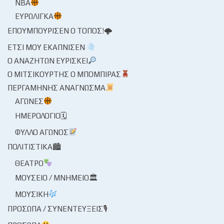
NBA
ΕΥΡΩΛΊΓΚΑ
ΕΠΟΥΜΠΟΎΡΙΣΕΝ Ο ΤΌΠΟΣ!🌩
ΈΤΣΙ ΜΟΥ ΕΚΆΠΝΙΣΕΝ
Ο ΑΝΑΖΗΤΏΝ ΕΥΡΊΣΚΕΙ
Ο ΜΙΤΣΙΚΟΥΡΤΉΣ Ο ΜΠΌΜΠΙΡΑΣ
ΠΕΡΓΑΜΗΝΉΣ ΑΝΆΓΝΩΣΜΑ
ΑΓΏΝΕΣ
ΗΜΕΡΟΛΌΓΙΟ🗓
ΦΎΛΛΟ ΑΓΏΝΟΣ
ΠΟΛΙΤΙΣΤΙΚΆ🏙
ΘΈΑΤΡΟ
ΜΟΥΣΕΊΟ / ΜΝΗΜΕΊΟ🏛
ΜΟΥΣΙΚΉ
ΠΡΌΣΩΠΑ / ΣΥΝΕΝΤΕΎΞΕΙΣ🎙