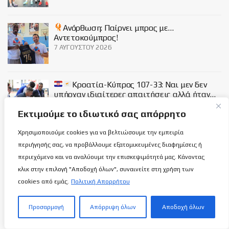
Ανόρθωση: Παίρνει μπρος με…
Αντετοκούμπρος!
7 ΑΥΓΟΎΣΤΟΥ 2026
Κροατία-Κύπρος 107-33: Ναι μεν δεν
υπήρχαν ιδιαίτερες απαιτήσεις αλλά ήταν…
φοϊτσιάρικο!
Εκτιμούμε το ιδιωτικό σας απόρρητο
7 ΑΥΓΟΎΣΤΟΥ 2026
Χρησιμοποιούμε cookies για να βελτιώσουμε την εμπειρία
Social
περιήγησής σας, να προβάλλουμε εξατομικευμένες διαφημίσεις ή
περιεχόμενο και να αναλύουμε την επισκεψιμότητά μας. Κάνοντας
κλικ στην επιλογή "Αποδοχή όλων", συναινείτε στη χρήση των
cookies από εμάς.
Πολιτική Απορρήτου
Προσαρμογή
Απόρριψη όλων
Αποδοχή όλων
Σχετικά με εμάς