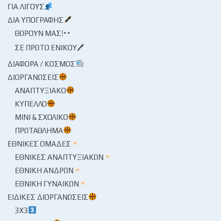
ΓΙΑ ΛΊΓΟΥΣ
ΔΙΑ ΥΠΟΓΡΑΦΉΣ
ΘΩΡΟΎΝ ΜΑΣ!
ΣΕ ΠΡΏΤΟ ΕΝΙΚΟΎ🖊
ΔΙΆΦΟΡΑ / ΚΌΣΜΟΣ
ΔΙΟΡΓΑΝΏΣΕΙΣ
ΑΝΑΠΤΥΞΙΑΚΌ
ΚΎΠΕΛΛΟ
ΜΊΝΙ & ΣΧΟΛΙΚΌ
ΠΡΩΤΆΘΛΗΜΑ
ΕΘΝΙΚΈΣ ΟΜΆΔΕΣ
ΕΘΝΙΚΈΣ ΑΝΑΠΤΥΞΙΑΚΏΝ
ΕΘΝΙΚΉ ΑΝΔΡΏΝ
ΕΘΝΙΚΉ ΓΥΝΑΙΚΏΝ
ΕΙΔΙΚΈΣ ΔΙΟΡΓΑΝΏΣΕΙΣ
3X3