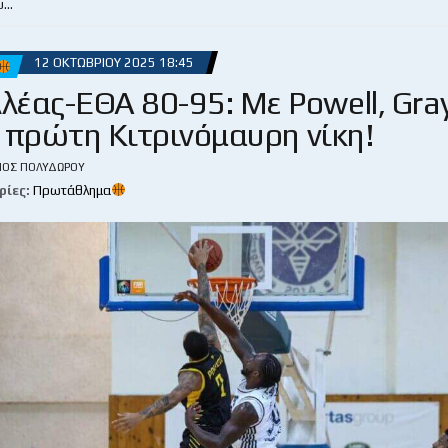
υ…
12 ΟΚΤΩΒΡΊΟΥ 2025 18:45
λέας-ΕΘΑ 80-95: Με Powell, Gra
 πρώτη Κιτρινόμαυρη νίκη!
ΙΟΣ ΠΟΛΥΔΏΡΟΥ
ρίες:
Πρωτάθλημα