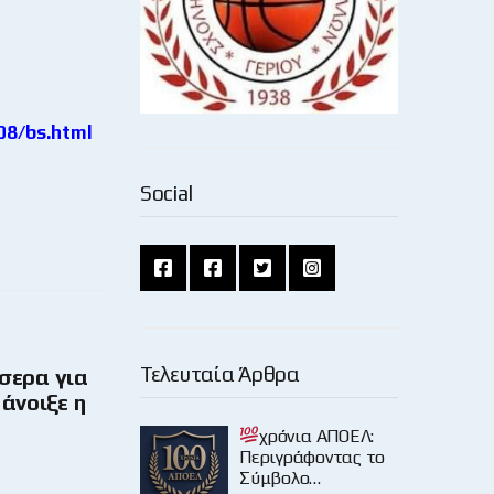
08/bs.html
Social
Τελευταία Άρθρα
σσερα για
άνοιξε η
χρόνια ΑΠΟΕΛ:
Περιγράφοντας το
Σύμβολο…