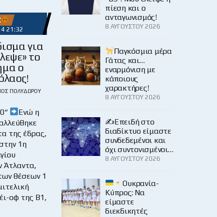
πίεση και ο
ανταγωνισμός!
Σ
8 ΑΥΓΟΎΣΤΟΥ 2026
24 21:32
ισμα για
Παγκόσμια μέρα
λεψε» το
Γάτας και…
ημα ο
εναρμόνιση με
όλαος!
κάποιους
χαρακτήρες!
ΙΟΣ ΠΟΛΥΔΏΡΟΥ
8 ΑΥΓΟΎΣΤΟΥ 2026
30“
Ενώ η
✍️Επειδή στο
αλλεύθηκε
διαδίκτυο είμαστε
α της έδρας,
συνδεδεμένοι και
στην 1η
όχι συντονισμένοι…
γίου
8 ΑΥΓΟΎΣΤΟΥ 2026
ν Άτλαντα,
των θέσεων 1
Ουκρανία-
ημιτελική
Κύπρος: Να
ι-οφ της Β1,
είμαστε
διεκδικητές