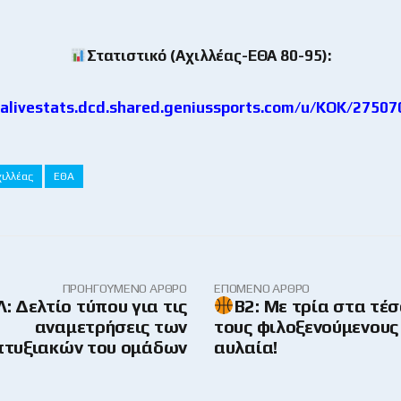
Στατιστικό (Αχιλλέας-ΕΘΑ 80-95):
ibalivestats.dcd.shared.geniussports.com/u/KOK/27507
χιλλέας
ΕΘΑ
ΠΡΟΗΓΟΎΜΕΝΟ ΆΡΘΡΟ
ΕΠΌΜΕΝΟ ΆΡΘΡΟ
: Δελτίο τύπου για τις
Β2: Με τρία στα τέ
αναμετρήσεις των
τους φιλοξενούμενους 
πτυξιακών του ομάδων
αυλαία!