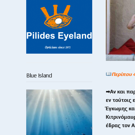
Περίπου 
Blue Island
➡Αν και πα
εν τούτοις 
Έγκωμης κα
Κιτρινόμαυρ
έδρας τον Α