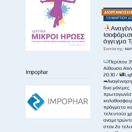
ΔΙΟΡΓΑΝΏΣΕΙ
19 ΜΑΡΤΊΟΥ 2
Αναγέν
Ισοφάρισ
άγγιγμα 
Συντάκτης:
ΜΆΡ
Περίπου 35
Αίθουσα Απ
Impophar
20:30 /
Lig
➡Αναγέννηση 
δυο μόνιμες
πρωταγωνίσ
καλαθοσφαιρ
πράγματα κα
τελευταία χρ
αναμετρώντ
στον 2ο τελι