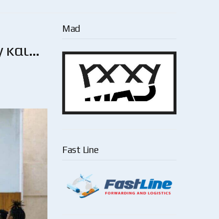
Mad
y και…
Fast Line