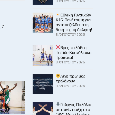
8 ΑΥΓΟΎΣΤΟΥ 2026
Εθνική Γυναικών
Κ16: Πανέτοιμη για
ανταπεξέλθει στη
 7
δική της πρόκληση!
8 ΑΥΓΟΎΣΤΟΥ 2026
Βρες το λάθος:
Τα δύο Κυανόλευκα
Τρόπαια!
8 ΑΥΓΟΎΣΤΟΥ 2026
Λίγο πριν μας
τρελάνουν…
8 ΑΥΓΟΎΣΤΟΥ 2026
Γιώργος Παλάλας
σε συνέντευξη στο
“BS”: Μου έλειψε η