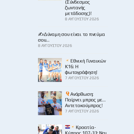
(Σύνδεσμος
ζωντανής
μετάδοσης)!
8 ΑΥΓΟΎΣΤΟΥ 2026
✍️Δύναμη σου είναι το πνεύμα
σου…
8 ΑΥΓΟΎΣΤΟΥ 2026
Εθνική Γυναικών
Κ16: Η
φωτογράφηση!
7 ΑΥΓΟΎΣΤΟΥ 2026
Ανόρθωση:
Παίρνει μπρος με…
Αντετοκούμπρος!
7 ΑΥΓΟΎΣΤΟΥ 2026
Κροατία-
Κύπρος 107-33: Ναι