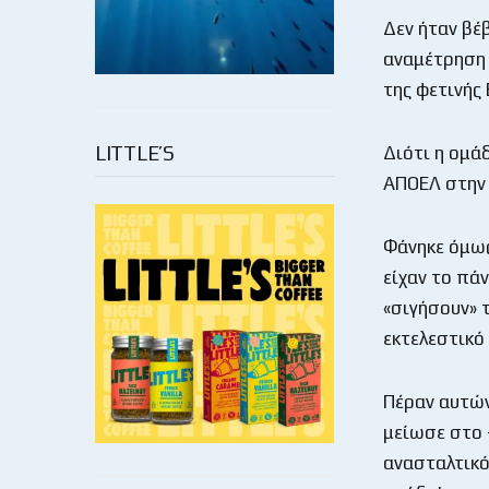
Δεν ήταν βέ
αναμέτρηση 
της φετινής
LITTLE’S
Διότι η ομάδ
ΑΠΟΕΛ στην π
Φάνηκε όμως
είχαν το πά
«σιγήσουν» τ
εκτελεστικό
Πέραν αυτών
μείωσε στο -
ανασταλτικό 