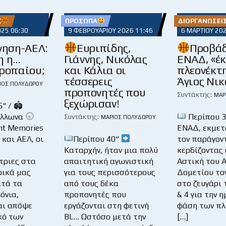
Σ
ΠΡΌΣΩΠΑ
ΔΙΟΡΓΑΝΏΣΕΙ
025 06:30
9 ΦΕΒΡΟΥΑΡΊΟΥ 2026 11:46
6 ΜΑΡΤΊΟΥ 20
νηση-ΑΕΛ:
Ευριπίδης,
Προβάδ
η η…
Γιάννης, Νικόλας
ΕΝΑΔ, «έκ
Τροπαίου;
και Κάλια οι
πλεονέκτ
τέσσερεις
Άγιος Νικ
ΙΟΣ ΠΟΛΥΔΏΡΟΥ
προπονητές που
Συντάκτης:
ΜΆΡ
ξεχώρισαν!
“ / 🏟
όλλωνα
Περίπου 
Συντάκτης:
ΜΆΡΙΟΣ ΠΟΛΥΔΏΡΟΥ
ht Memories
ΕΝΑΔ, εκμετ
και ΑΕΛ, οι
Περίπου 40“
τον παράγοντ
Καταρχήν, ήταν μια πολύ
κερδίζοντας 
τριες στα
απαιτητική αγωνιστική
Αστική του Α
ικά μας
για τους περισσότερους
Δομετίου το
τά τα
από τους δέκα
στο ζευγάρι 
όνια,
προπονητές που
& 4 για την 
αι απόψε
εργάζονται στη φετινή
φάση των πλέ
κό των
BL… Ωστόσο μετά την
[…]