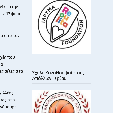
νίκη στην
η
ην 1
φάση
τα από τον
…
ρχές που
να
ές αξίες στο
Σχολή Καλαθοσφαίρισης
Απόλλων Γερίου
χιλλέας
ίως στο
ρινόμαυρη