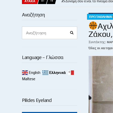
ΑΤΑΚΑ
✍️Δύναμη σου είναι το πνεύμα σο
Αναζήτηση
ΠΡΩΤΆΘΛΗΜΑ
Αχιλ
Search
Ζάκου,
Search
for:
Συντάκτης:
ΜΆΡ
Όλες οι κατηγο
Language – Γλώσσα
English
Ελληνικά
Maltese
Pilides Eyeland