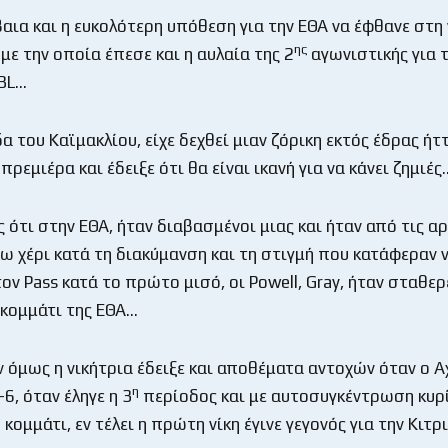
βαια και η ευκολότερη υπόθεση για την ΕΘΑ να έφθανε στη 
ης
με την οποία έπεσε και η αυλαία της 2
αγωνιστικής για τ
 BL…
α του Καϊμακλίου, είχε δεχθεί μιαν ζόρικη εκτός έδρας ήτ
ρεμιέρα και έδειξε ότι θα είναι ικανή για να κάνει ζημιές
 ότι στην ΕΘΑ, ήταν διαβασμένοι μιας και ήταν από τις α
νω χέρι κατά τη διακύμανση και τη στιγμή που κατάφεραν 
ον Pass κατά το πρώτο μισό, οι Powell, Gray, ήταν σταθερ
 κομμάτι της ΕΘΑ…
 όμως η νικήτρια έδειξε και αποθέματα αντοχών όταν ο Α
η
6, όταν έληγε η 3
περίοδος και με αυτοσυγκέντρωση κυρ
κομμάτι, εν τέλει η πρώτη νίκη έγινε γεγονός για την Κιτ