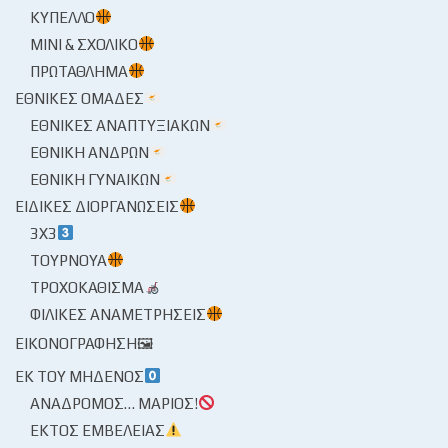
ΚΎΠΕΛΛΟ
ΜΊΝΙ & ΣΧΟΛΙΚΌ
ΠΡΩΤΆΘΛΗΜΑ
ΕΘΝΙΚΈΣ ΟΜΆΔΕΣ
ΕΘΝΙΚΈΣ ΑΝΑΠΤΥΞΙΑΚΏΝ
ΕΘΝΙΚΉ ΑΝΔΡΏΝ
ΕΘΝΙΚΉ ΓΥΝΑΙΚΏΝ
ΕΙΔΙΚΈΣ ΔΙΟΡΓΑΝΏΣΕΙΣ
3X3
ΤΟΥΡΝΟΥΆ
ΤΡΟΧΟΚΆΘΙΣΜΑ
ΦΙΛΙΚΈΣ ΑΝΑΜΕΤΡΉΣΕΙΣ
ΕΙΚΟΝΟΓΡΆΦΗΣΗ🖼
ΕΚ ΤΟΥ ΜΗΔΕΝΌΣ
ΑΝΆΔΡΟΜΟΣ… ΜΆΡΙΟΣ!
ΕΚΤΌΣ ΕΜΒΈΛΕΙΑΣ