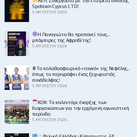
ΑΕΛ: Συνεργασία με την εταιρεία ένδυσης
Spoteam Cyprus LTD!
5 ΑΥΓΟΎΣΤΟΥ 2026
Η Παναγιώτα θα προπονεί τους…
μπόμπιρες της Αφροδίτης!
5 ΑΥΓΟΎΣΤΟΥ 2026
⛹️‍Το καλαθοσφαιρικό «ταγκό» της Νεφέλης,
όπως το περιγράφει ένας ξεχωριστός
συνάδελφος!
5 ΑΥΓΟΎΣΤΟΥ 2026
KOK: Το καλεντάρι έναρξης των
διοργανώσεων για την ερχόμενη αγωνιστική
περίοδο
5 ΑΥΓΟΎΣΤΟΥ 2026
Φιλικό Ελλάδας-Κύπρου στις 24