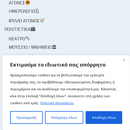
ΑΓΏΝΕΣ
ΗΜΕΡΟΛΌΓΙΟ🗓
ΦΎΛΛΟ ΑΓΏΝΟΣ
ΠΟΛΙΤΙΣΤΙΚΆ🏙
ΘΈΑΤΡΟ
ΜΟΥΣΕΊΟ / ΜΝΗΜΕΊΟ🏛
ΜΟΥΣΙΚΉ
Εκτιμούμε το ιδιωτικό σας απόρρητο
ΠΡΌΣΩΠΑ / ΣΥΝΕΝΤΕΎΞΕΙΣ🎙
ΠΡΌΣΩΠΑ
Χρησιμοποιούμε cookies για να βελτιώσουμε την εμπειρία
περιήγησής σας, να προβάλλουμε εξατομικευμένες διαφημίσεις ή
ΣΥΝΈΝΤΕΥΞΗ🎙
περιεχόμενο και να αναλύουμε την επισκεψιμότητά μας. Κάνοντας
ΤΟ ΜΠΆΣΚΕΤ ΜΟΥ ΤΟ ΛΛΊΟΝ
κλικ στην επιλογή "Αποδοχή όλων", συναινείτε στη χρήση των
ΦΑΚΌΣ / ΜΑΓΝΗΤΟΣΚΌΠΙΟ
cookies από εμάς.
Πολιτική Απορρήτου
ΦΟΡΕΊΣ ΑΘΛΗΤΙΣΜΟΎ
ΦΟΡΕΊΣ ΚΑΛΑΘΌΣΦΑΙΡΑΣ
Προσαρμογή
Απόρριψη όλων
Αποδοχή όλων
ΔΙΑΙΤΗΣΊΑ