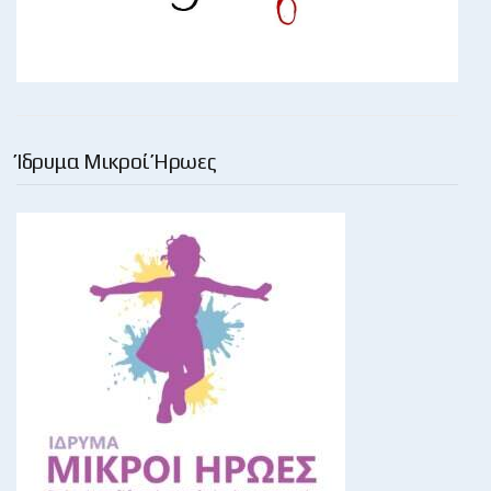
Ίδρυμα Μικροί Ήρωες