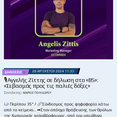
28 ΑΥΓΟΎΣΤΟΥ 2024 11:33
ΔΗΛΏΣΕΙΣ
🎙Αγγελής Ζίττης σε δήλωση στο «BS»:
«Σεβασμός προς τις παλιές δόξες»
Συντάκτης:
ΜΆΡΙΟΣ ΠΟΛΥΔΏΡΟΥ
Περίπου 35“ /
Σύνδεσμος προς ψηφοφορία κάτω
από το κείμενο… ➡Στον απόηχο Βράβευσης των Θρύλων
της Κυπριακής καλαθόσφαιρας, από τον υπεύθυνο