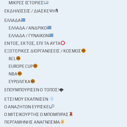
ΜΙΚΡΈΣ ΙΣΤΟΡΊΕΣ
ΕΚΔΗΛΏΣΕΙΣ / ΔΙΆΣΚΕΨΗ🎙
ΕΛΛΆΔΑ
ΕΛΛΆΔΑ / ΑΝΔΡΙΚΌ
ΕΛΛΆΔΑ / ΓΥΝΑΙΚΏΝ
ΕΝΤΌΣ, ΕΚΤΌΣ, ΕΠΊ ΤΑ ΑΥΤΆ
ΕΞΩΤΕΡΙΚΈΣ ΔΙΟΡΓΑΝΏΣΕΙΣ / ΚΌΣΜΟΣ
BCL
EUROPE CUP
NBA
ΕΥΡΩΛΊΓΚΑ
ΕΠΟΥΜΠΟΎΡΙΣΕΝ Ο ΤΌΠΟΣ!🌩
ΈΤΣΙ ΜΟΥ ΕΚΆΠΝΙΣΕΝ
Ο ΑΝΑΖΗΤΏΝ ΕΥΡΊΣΚΕΙ
Ο ΜΙΤΣΙΚΟΥΡΤΉΣ Ο ΜΠΌΜΠΙΡΑΣ
ΠΕΡΓΑΜΗΝΉΣ ΑΝΆΓΝΩΣΜΑ