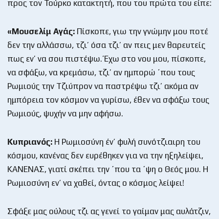
προς τον Τούρκο κατακτητή, που του πρώτα του είπε:
«Μουσελίμ Αγάς:
Πίσκοπε, γιω την γνώμην μου ποτέ
δεν την αλλάσσω, τζι’ όσα τζι’ αν πεις μεν θαρευτείς
πως εν’ να σου πιστέψω. Έχω στο νου μου, πίσκοπε,
να σφάξω, να κρεμάσω, τζι’ αν ημπορώ ΄που τους
Ρωμιούς την Τζιύπρον να παστρέψω τζι’ ακόμα αν
ημπόρεια τον κόσμον να γυρίσω, έθεν να σφάξω τους
Ρωμιούς, ψυχήν να μην αφήσω.
Κυπριανός:
Η Ρωμιοσύνη έν’ φυλή συνότζιαιρη του
κόσμου, κανένας δεν ευρέθηκεν για να την ηξηλείψει,
ΚΑΝΕΝΑΣ, γιατί σκέπει την ΄που τα ΄ψη ο Θεός μου. Η
Ρωμιοσύνη εν’ να χαθεί, όντας ο κόσμος λείψει!
Σφάξε μας ούλους τζι ας γενεί το γαίμαν μας αυλάτζιν,