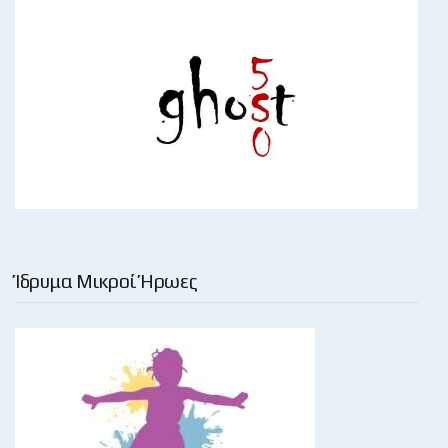
Ίδρυμα Μικροί Ήρωες