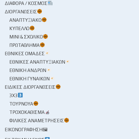
ΔΙΆΦΟΡΑ / ΚΌΣΜΟΣ
ΔΙΟΡΓΑΝΏΣΕΙΣ
ΑΝΑΠΤΥΞΙΑΚΌ
ΚΎΠΕΛΛΟ
ΜΊΝΙ & ΣΧΟΛΙΚΌ
ΠΡΩΤΆΘΛΗΜΑ
ΕΘΝΙΚΈΣ ΟΜΆΔΕΣ
ΕΘΝΙΚΈΣ ΑΝΑΠΤΥΞΙΑΚΏΝ
ΕΘΝΙΚΉ ΑΝΔΡΏΝ
ΕΘΝΙΚΉ ΓΥΝΑΙΚΏΝ
ΕΙΔΙΚΈΣ ΔΙΟΡΓΑΝΏΣΕΙΣ
3X3
ΤΟΥΡΝΟΥΆ
ΤΡΟΧΟΚΆΘΙΣΜΑ
ΦΙΛΙΚΈΣ ΑΝΑΜΕΤΡΉΣΕΙΣ
ΕΙΚΟΝΟΓΡΆΦΗΣΗ🖼