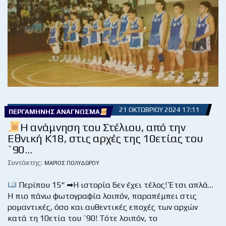
21 ΟΚΤΩΒΡΊΟΥ 2024 17:11
ΠΕΡΓΑΜΗΝΉΣ ΑΝΆΓΝΩΣΜΑ
Η ανάμνηση του Στέλιου, από την
Εθνική Κ18, στις αρχές της 10ετίας του
`90…
Συντάκτης:
ΜΆΡΙΟΣ ΠΟΛΥΔΏΡΟΥ
Περίπου 15“ ➡Η ιστορία δεν έχει τέλος! Έτσι απλά…
Η πιο πάνω φωτογραφία λοιπόν, παραπέμπει στις
ρομαντικές, όσο και αυθεντικές εποχές των αρχών
κατά τη 10ετία του `90! Τότε λοιπόν, το