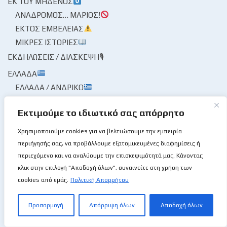
ΕΚ ΤΟΥ ΜΗΔΕΝΌΣ
ΑΝΆΔΡΟΜΟΣ… ΜΆΡΙΟΣ!
ΕΚΤΌΣ ΕΜΒΈΛΕΙΑΣ
ΜΙΚΡΈΣ ΙΣΤΟΡΊΕΣ
ΕΚΔΗΛΏΣΕΙΣ / ΔΙΆΣΚΕΨΗ🎙
ΕΛΛΆΔΑ
ΕΛΛΆΔΑ / ΑΝΔΡΙΚΌ
ΕΛΛΆΔΑ / ΓΥΝΑΙΚΏΝ
Εκτιμούμε το ιδιωτικό σας απόρρητο
ΕΝΤΌΣ, ΕΚΤΌΣ, ΕΠΊ ΤΑ ΑΥΤΆ
ΕΞΩΤΕΡΙΚΈΣ ΔΙΟΡΓΑΝΏΣΕΙΣ / ΚΌΣΜΟΣ
Χρησιμοποιούμε cookies για να βελτιώσουμε την εμπειρία
BCL
περιήγησής σας, να προβάλλουμε εξατομικευμένες διαφημίσεις ή
EUROPE CUP
περιεχόμενο και να αναλύουμε την επισκεψιμότητά μας. Κάνοντας
κλικ στην επιλογή "Αποδοχή όλων", συναινείτε στη χρήση των
NBA
cookies από εμάς.
Πολιτική Απορρήτου
ΕΥΡΩΛΊΓΚΑ
ΕΠΟΥΜΠΟΎΡΙΣΕΝ Ο ΤΌΠΟΣ!🌩
Προσαρμογή
Απόρριψη όλων
Αποδοχή όλων
ΈΤΣΙ ΜΟΥ ΕΚΆΠΝΙΣΕΝ