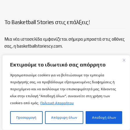
Το Basketball Stories στις επάλξεις!
Μια νέα ιστοσελίδα εμφανίζεται σήμερα μπροστά στις οθόνες
σας, η basketballstoriescy.com.
Κανένα μα κανένα κείμενο σε αυτήν την ιστοσελίδα, δεν
Εκτιμούμε το ιδιωτικό σας απόρρητο
θα είναι
ανώνυμο!
Χρησιμοποιούμε cookies για να βελτιώσουμε την εμπειρία
περιήγησής σας, να προβάλλουμε εξατομικευμένες διαφημίσεις ή
καλαθόσφαιρα | ιστορία | πνεύμα | πολιτεία
περιεχόμενο και να αναλύουμε την επισκεψιμότητά μας. Κάνοντας
κλικ στην επιλογή "Αποδοχή όλων", συναινείτε στη χρήση των
Τελευταία άρθρα
cookies από εμάς.
Πολιτική Απορρήτου
Κροατία-Κύπρος: Αυτό θα είναι πολύ
Προσαρμογή
Απόρριψη όλων
Αποδοχή όλων
δύσκολο (Σύνδεσμος ζωντανής μετάδοσης)…
7 ΑΥΓΟΎΣΤΟΥ 2026