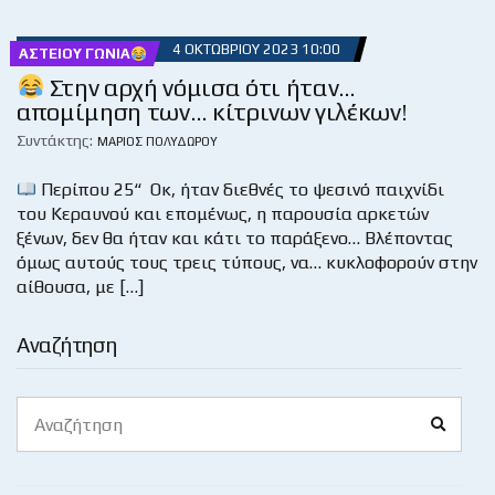
4 ΟΚΤΩΒΡΊΟΥ 2023 10:00
ΑΣΤΕΊΟΥ ΓΩΝΊΑ
Στην αρχή νόμισα ότι ήταν…
απομίμηση των… κίτρινων γιλέκων!
Συντάκτης:
ΜΆΡΙΟΣ ΠΟΛΥΔΏΡΟΥ
Περίπου 25“ Οκ, ήταν διεθνές το ψεσινό παιχνίδι
του Κεραυνού και επομένως, η παρουσία αρκετών
ξένων, δεν θα ήταν και κάτι το παράξενο… Βλέποντας
όμως αυτούς τους τρεις τύπους, να… κυκλοφορούν στην
αίθουσα, με […]
Αναζήτηση
Search
Search
for: