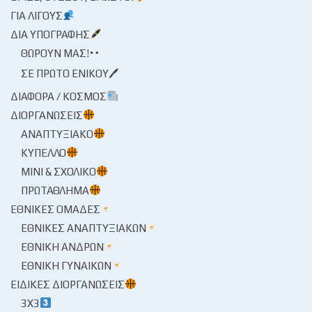
ΓΙΑ ΛΊΓΟΥΣ
ΔΙΑ ΥΠΟΓΡΑΦΉΣ
ΘΩΡΟΎΝ ΜΑΣ!
ΣΕ ΠΡΏΤΟ ΕΝΙΚΟΎ🖊
ΔΙΆΦΟΡΑ / ΚΌΣΜΟΣ
ΔΙΟΡΓΑΝΏΣΕΙΣ
ΑΝΑΠΤΥΞΙΑΚΌ
ΚΎΠΕΛΛΟ
ΜΊΝΙ & ΣΧΟΛΙΚΌ
ΠΡΩΤΆΘΛΗΜΑ
ΕΘΝΙΚΈΣ ΟΜΆΔΕΣ
ΕΘΝΙΚΈΣ ΑΝΑΠΤΥΞΙΑΚΏΝ
ΕΘΝΙΚΉ ΑΝΔΡΏΝ
ΕΘΝΙΚΉ ΓΥΝΑΙΚΏΝ
ΕΙΔΙΚΈΣ ΔΙΟΡΓΑΝΏΣΕΙΣ
3X3