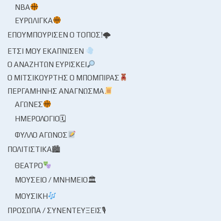
NBA
ΕΥΡΩΛΊΓΚΑ
ΕΠΟΥΜΠΟΎΡΙΣΕΝ Ο ΤΌΠΟΣ!🌩
ΈΤΣΙ ΜΟΥ ΕΚΆΠΝΙΣΕΝ
Ο ΑΝΑΖΗΤΏΝ ΕΥΡΊΣΚΕΙ
Ο ΜΙΤΣΙΚΟΥΡΤΉΣ Ο ΜΠΌΜΠΙΡΑΣ
ΠΕΡΓΑΜΗΝΉΣ ΑΝΆΓΝΩΣΜΑ
ΑΓΏΝΕΣ
ΗΜΕΡΟΛΌΓΙΟ🗓
ΦΎΛΛΟ ΑΓΏΝΟΣ
ΠΟΛΙΤΙΣΤΙΚΆ🏙
ΘΈΑΤΡΟ
ΜΟΥΣΕΊΟ / ΜΝΗΜΕΊΟ🏛
ΜΟΥΣΙΚΉ
ΠΡΌΣΩΠΑ / ΣΥΝΕΝΤΕΎΞΕΙΣ🎙