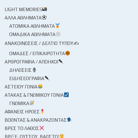
LIGHT MEMORIES
ΆΛΛΑ ΑΘΛΉΜΑΤΑ
ΑΤΟΜΙΚΆ ΑΘΛΉΜΑΤΑ
ΟΜΑΔΙΚΆ ΑΘΛΉΜΑΤΑ
ΑΝΑΚΟΙΝΏΣΕΙΣ / ΔΕΛΤΊΟ ΤΎΠΟΥ✍
ΟΜΆΔΕΣ / ΕΠΙΚΑΙΡΌΤΗΤΑ
ΑΡΘΡΟΓΡΑΦΊΑ / ΑΠΌΗΧΟΙ
ΔΗΛΏΣΕΙΣ
ΕΙΔΗΣΕΟΓΡΑΦΊΑ
ΑΣΤΕΊΟΥ ΓΩΝΊΑ
ΑΤΆΚΑΣ & ΓΝΩΜΙΚΟΎ ΓΩΝΊΑ
ΓΝΩΜΙΚΆ
ΑΦΑΝΕΊΣ ΉΡΩΕΣ
ΒΟΏΝΤΑΣ & ΑΝΑΚΡΆΖΟΝΤΑΣ
ΒΡΕΣ ΤΟ ΛΆΘΟΣ
ΒΡΊΞΕ, ΟΎΣΣΟΥ, ΒΆΩΣΤΟ!