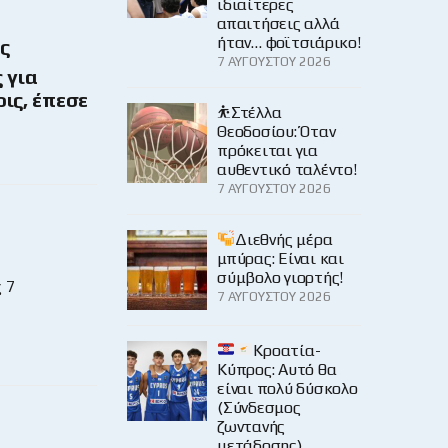
ιδιαίτερες
απαιτήσεις αλλά
ήταν… φοϊτσιάρικο!
ς
7 ΑΥΓΟΎΣΤΟΥ 2026
 για
ις, έπεσε
⛹️Στέλλα
Θεοδοσίου: Όταν
πρόκειται για
αυθεντικό ταλέντο!
7 ΑΥΓΟΎΣΤΟΥ 2026
Διεθνής μέρα
μπύρας: Είναι και
σύμβολο γιορτής!
 7
7 ΑΥΓΟΎΣΤΟΥ 2026
Κροατία-
Κύπρος: Αυτό θα
είναι πολύ δύσκολο
(Σύνδεσμος
ζωντανής
μετάδοσης)…