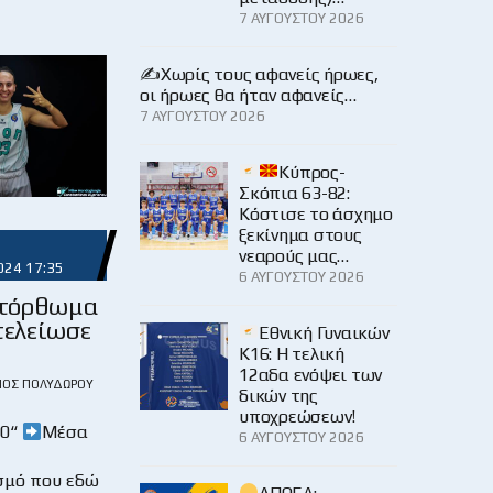
7 ΑΥΓΟΎΣΤΟΥ 2026
✍️Χωρίς τους αφανείς ήρωες,
οι ήρωες θα ήταν αφανείς…
7 ΑΥΓΟΎΣΤΟΥ 2026
Κύπρος-
Σκόπια 63-82:
Κόστισε το άσχημο
ξεκίνημα στους
νεαρούς μας…
024 17:35
6 ΑΥΓΟΎΣΤΟΥ 2026
ατόρθωμα
τελείωσε
Εθνική Γυναικών
!
Κ16: Η τελική
12αδα ενόψει των
ΙΟΣ ΠΟΛΥΔΏΡΟΥ
δικών της
υποχρεώσεων!
40“
Μέσα
6 ΑΥΓΟΎΣΤΟΥ 2026
σμό που εδώ