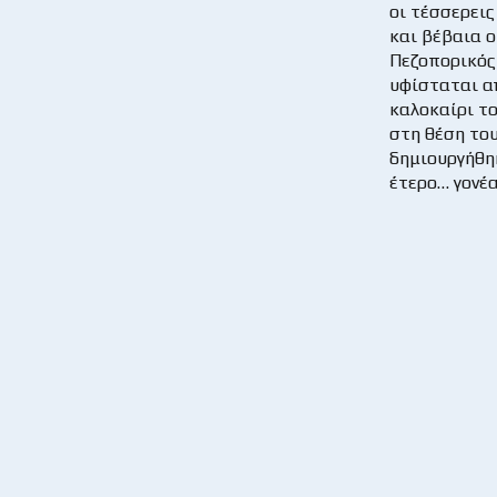
οι τέσσερεις
και βέβαια ο
Πεζοπορικός
υφίσταται α
καλοκαίρι το
στη θέση του
δημιουργήθη
έτερο… γονέα