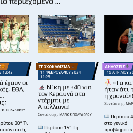
ο περιεχόμενο …
Σ
ΤΡΟΧΟΚΆΘΙΣΜΑ
ΔΗΛΏΣΕΙΣ
3 13:42
11 ΦΕΒΡΟΥΑΡΊΟΥ 2024
19 ΑΠΡΙΛΊΟΥ 2
11:25
ό έχουν οι
«To κ
Νίκη με +40 για
ός, ΕΘΑ,
ήταν ότι 
τον Κεραυνό στο
ι…
η χρονιά»
ντέρμπι με
ς;
Συντάκτης:
ΜΆΡ
Απόλλωνα!
ΙΟΣ ΠΟΛΥΔΏΡΟΥ
Συντάκτης:
ΜΆΡΙΟΣ ΠΟΛΥΔΏΡΟΥ
Περίπου 
ρίπου 30“ Τι
στο γενικό
Περίπου 15“ Τη
λοιπόν αυτές
προβληματι