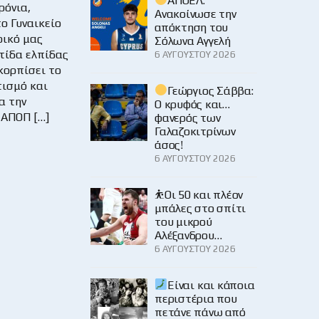
ΑΠΟΕΛ:
ρόνια,
Ανακοίνωσε την
ο Γυναικείο
απόκτηση του
ικό μας
Σόλωνα Αγγελή
τίδα ελπίδας
6 ΑΥΓΟΎΣΤΟΥ 2026
σκορπίσει το
τισμό και
Γεώργιος Σάββα:
α την
Ο κρυφός και…
 ΑΠΟΠ […]
φανερός των
Γαλαζοκιτρίνων
άσος!
6 ΑΥΓΟΎΣΤΟΥ 2026
⛹️Οι 50 και πλέον
μπάλες στο σπίτι
του μικρού
Αλέξανδρου…
6 ΑΥΓΟΎΣΤΟΥ 2026
Είναι και κάποια
περιστέρια που
πετάνε πάνω από