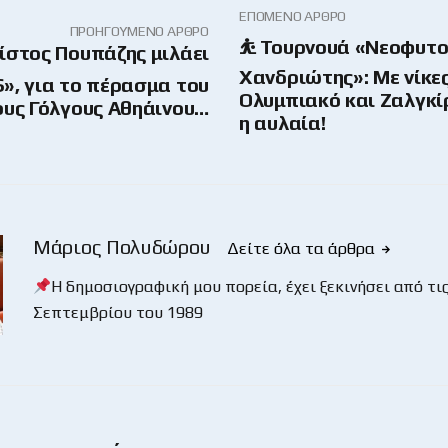
ΕΠΌΜΕΝΟ ΆΡΘΡΟ
ΠΡΟΗΓΟΎΜΕΝΟ ΆΡΘΡΟ
⛹️ Τουρνουά «Νεοφυτο
ρίστος Πουπάζης μιλάει
Χανδριώτης»: Με νίκες
», για το πέρασμα του
Ολυμπιακό και Ζαλγκίρ
ους Γόλγους Αθηάινου…
η αυλαία!
Μάριος Πολυδώρου
Δείτε όλα τα άρθρα
Η δημοσιογραφική μου πορεία, έχει ξεκινήσει από τις
Σεπτεμβρίου του 1989