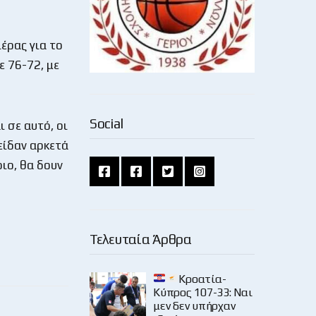
έρας για το
ε 76-72, με
Social
ι σε αυτό, οι
είδαν αρκετά
ιο, θα δουν
Τελευταία Άρθρα
Κροατία-
Κύπρος 107-33: Ναι
μεν δεν υπήρχαν