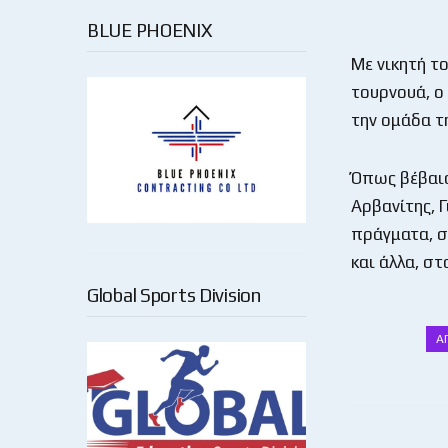
BLUE PHOENIX
Με νικητή τ
τουρνουά, ο
την ομάδα τη
Όπως βέβαια 
Αρβανίτης, 
πράγματα, σ
και άλλα, στ
Global Sports Division
Α