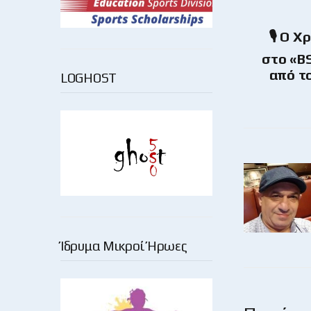
🎙 Ο Χ
στο «BS
από τ
LOGHOST
Ίδρυμα Μικροί Ήρωες