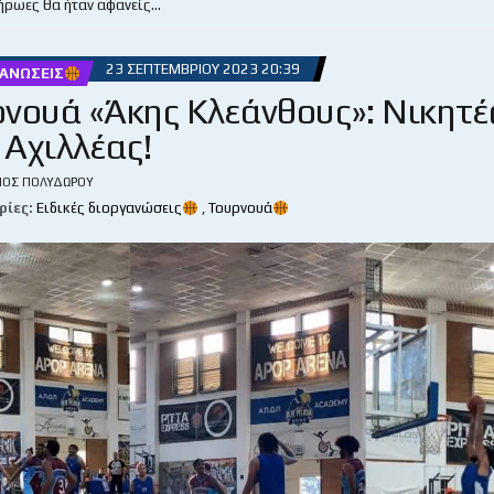
 ήρωες θα ήταν αφανείς…
23 ΣΕΠΤΕΜΒΡΊΟΥ 2023 20:39
ΓΑΝΏΣΕΙΣ
ρνουά «Άκης Κλεάνθους»: Νικητέ
Αχιλλέας!
ΙΟΣ ΠΟΛΥΔΏΡΟΥ
ρίες:
Ειδικές διοργανώσεις
,
Τουρνουά