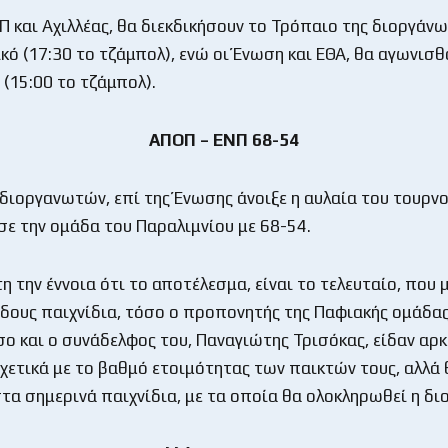
ΟΠ και Αχιλλέας, θα διεκδικήσουν το Τρόπαιο της διοργάν
ικό (17:30 το τζάμπολ), ενώ οι Ένωση και ΕΘΑ, θα αγωνισ
 (15:00 το τζάμπολ).
AΠΟΠ – ΕΝΠ 68-54
 διοργανωτών, επί της Ένωσης άνοιξε η αυλαία του τουρν
σε την ομάδα του Παραλιμνίου με 68-54.
η την έννοια ότι το αποτέλεσμα, είναι το τελευταίο, που 
ίδους παιχνίδια, τόσο ο προπονητής της Παφιακής ομάδας
όσο και ο συνάδελφος του, Παναγιώτης Τρισόκας, είδαν αρ
χετικά με το βαθμό ετοιμότητας των παικτών τους, αλλά 
στα σημερινά παιχνίδια, με τα οποία θα ολοκληρωθεί η δ