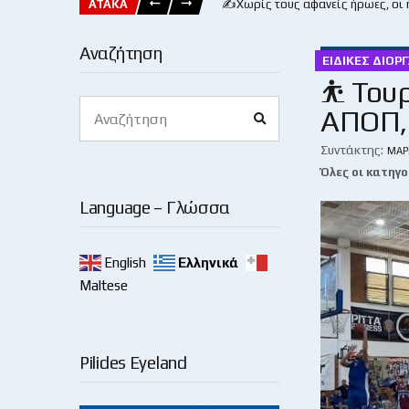
ΑΤΑΚΑ
✍️Χωρίς τους αφανείς ήρωες, οι
Αναζήτηση
ΕΙΔΙΚΈΣ ΔΙΟΡ
⛹️ Του
Search
ΑΠΟΠ, 
Search
for:
Συντάκτης:
ΜΆΡ
Όλες οι κατηγο
Language – Γλώσσα
English
Ελληνικά
Maltese
Pilides Eyeland