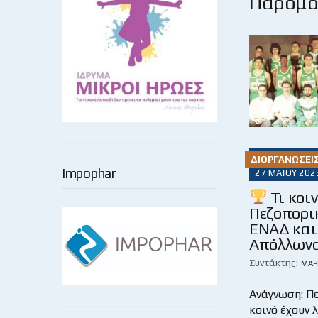
Παρόμοι
ΔΙΟΡΓΑΝΏΣΕΙ
Impophar
27 ΜΑΪ́ΟΥ 202
Τι κοιν
Πεζοπορικ
ΕΝΑΔ κα
Απόλλωνα
Συντάκτης:
ΜΆΡ
Ανάγνωση: Πε
κοινό έχουν 