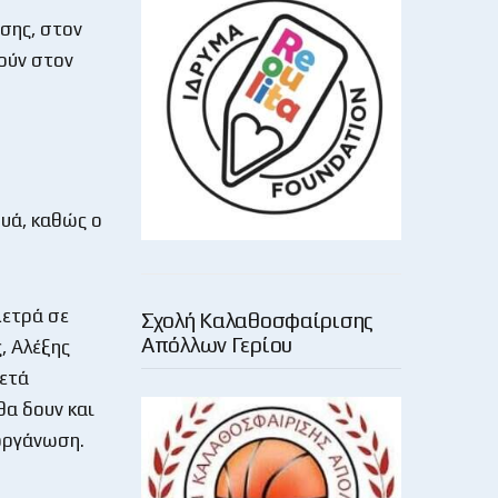
ωσης, στον
θούν στον
ουά, καθώς ο
μετρά σε
Σχολή Καλαθοσφαίρισης
Απόλλων Γερίου
, Αλέξης
κετά
θα δουν και
ιοργάνωση.