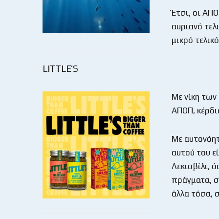
Έτσι, οι ΑΠ
αυριανό τελ
μικρό τελικό
LITTLE’S
Με νίκη των
ΑΠΟΠ, κέρδι
Με αυτονόητ
αυτού του ε
Λεκισβίλι, 
πράγματα, σ
άλλα τόσα, 