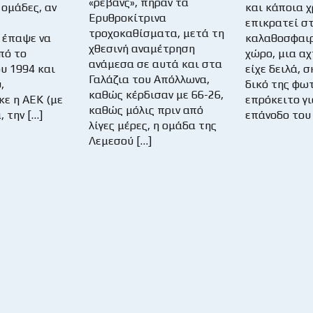
«ρεβάνς», πήραν τα
 ομάδες, αν
και κάποια χ
Ερυθροκίτρινα
επικρατεί στ
τροχοκαθίσματα, μετά τη
 έπαψε να
καλαθοσφαιρ
χθεσινή αναμέτρηση
πό το
χώρο, μια αχ
ανάμεσα σε αυτά και στα
υ 1994 και
είχε δειλά, 
Γαλάζια του Απόλλωνα,
,
δικό της φω
καθώς κέρδισαν με 66-26,
κε η ΑΕΚ (με
επρόκειτο γι
καθώς μόλις πριν από
, την […]
επάνοδο του
λίγες μέρες, η ομάδα της
Λεμεσού […]