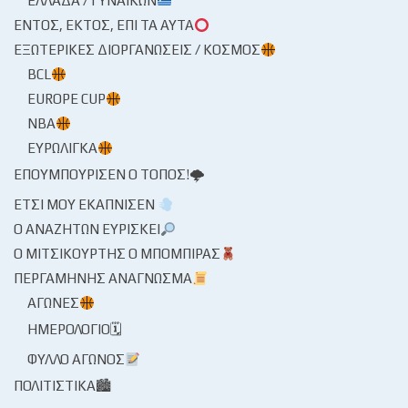
ΕΛΛΆΔΑ / ΓΥΝΑΙΚΏΝ
ΕΝΤΌΣ, ΕΚΤΌΣ, ΕΠΊ ΤΑ ΑΥΤΆ
ΕΞΩΤΕΡΙΚΈΣ ΔΙΟΡΓΑΝΏΣΕΙΣ / ΚΌΣΜΟΣ
BCL
EUROPE CUP
NBA
ΕΥΡΩΛΊΓΚΑ
ΕΠΟΥΜΠΟΎΡΙΣΕΝ Ο ΤΌΠΟΣ!🌩
ΈΤΣΙ ΜΟΥ ΕΚΆΠΝΙΣΕΝ
Ο ΑΝΑΖΗΤΏΝ ΕΥΡΊΣΚΕΙ
Ο ΜΙΤΣΙΚΟΥΡΤΉΣ Ο ΜΠΌΜΠΙΡΑΣ
ΠΕΡΓΑΜΗΝΉΣ ΑΝΆΓΝΩΣΜΑ
ΑΓΏΝΕΣ
ΗΜΕΡΟΛΌΓΙΟ🗓
ΦΎΛΛΟ ΑΓΏΝΟΣ
ΠΟΛΙΤΙΣΤΙΚΆ🏙