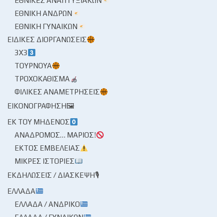
ΕΘΝΙΚΈΣ ΑΝΑΠΤΥΞΙΑΚΏΝ
ΕΘΝΙΚΉ ΑΝΔΡΏΝ
ΕΘΝΙΚΉ ΓΥΝΑΙΚΏΝ
ΕΙΔΙΚΈΣ ΔΙΟΡΓΑΝΏΣΕΙΣ
3X3
ΤΟΥΡΝΟΥΆ
ΤΡΟΧΟΚΆΘΙΣΜΑ
ΦΙΛΙΚΈΣ ΑΝΑΜΕΤΡΉΣΕΙΣ
ΕΙΚΟΝΟΓΡΆΦΗΣΗ🖼
ΕΚ ΤΟΥ ΜΗΔΕΝΌΣ
ΑΝΆΔΡΟΜΟΣ… ΜΆΡΙΟΣ!
ΕΚΤΌΣ ΕΜΒΈΛΕΙΑΣ
ΜΙΚΡΈΣ ΙΣΤΟΡΊΕΣ
ΕΚΔΗΛΏΣΕΙΣ / ΔΙΆΣΚΕΨΗ🎙
ΕΛΛΆΔΑ
ΕΛΛΆΔΑ / ΑΝΔΡΙΚΌ