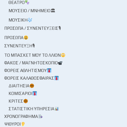
ΘΈΑΤΡΟ
ΜΟΥΣΕΊΟ / ΜΝΗΜΕΊΟ🏛
ΜΟΥΣΙΚΉ
ΠΡΌΣΩΠΑ / ΣΥΝΕΝΤΕΎΞΕΙΣ🎙
ΠΡΌΣΩΠΑ
ΣΥΝΈΝΤΕΥΞΗ🎙
ΤΟ ΜΠΆΣΚΕΤ ΜΟΥ ΤΟ ΛΛΊΟΝ
ΦΑΚΌΣ / ΜΑΓΝΗΤΟΣΚΌΠΙΟ
ΦΟΡΕΊΣ ΑΘΛΗΤΙΣΜΟΎ
ΦΟΡΕΊΣ ΚΑΛΑΘΌΣΦΑΙΡΑΣ
ΔΙΑΙΤΗΣΊΑ
ΚΟΜΙΣΆΡΙΟΙ
ΚΡΙΤΈΣ
ΣΤΑΤΙΣΤΙΚΉ ΥΠΗΡΕΣΊΑ
ΧΡΟΝΟΓΡΆΦΗΜΑ
ΨΊΘΥΡΟΙ