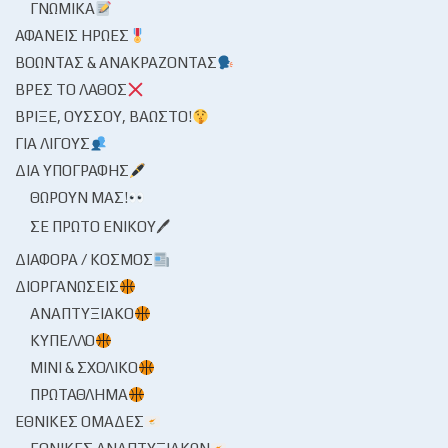
ΓΝΩΜΙΚΆ
ΑΦΑΝΕΊΣ ΉΡΩΕΣ
ΒΟΏΝΤΑΣ & ΑΝΑΚΡΆΖΟΝΤΑΣ
ΒΡΕΣ ΤΟ ΛΆΘΟΣ
ΒΡΊΞΕ, ΟΎΣΣΟΥ, ΒΆΩΣΤΟ!
ΓΙΑ ΛΊΓΟΥΣ
ΔΙΑ ΥΠΟΓΡΑΦΉΣ
ΘΩΡΟΎΝ ΜΑΣ!
ΣΕ ΠΡΏΤΟ ΕΝΙΚΟΎ🖊
ΔΙΆΦΟΡΑ / ΚΌΣΜΟΣ
ΔΙΟΡΓΑΝΏΣΕΙΣ
ΑΝΑΠΤΥΞΙΑΚΌ
ΚΎΠΕΛΛΟ
ΜΊΝΙ & ΣΧΟΛΙΚΌ
ΠΡΩΤΆΘΛΗΜΑ
ΕΘΝΙΚΈΣ ΟΜΆΔΕΣ