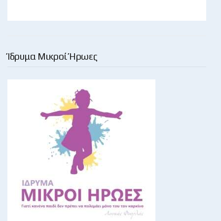
Ίδρυμα Μικροί Ήρωες