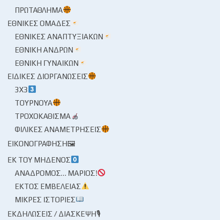
ΠΡΩΤΆΘΛΗΜΑ
ΕΘΝΙΚΈΣ ΟΜΆΔΕΣ
ΕΘΝΙΚΈΣ ΑΝΑΠΤΥΞΙΑΚΏΝ
ΕΘΝΙΚΉ ΑΝΔΡΏΝ
ΕΘΝΙΚΉ ΓΥΝΑΙΚΏΝ
ΕΙΔΙΚΈΣ ΔΙΟΡΓΑΝΏΣΕΙΣ
3X3
ΤΟΥΡΝΟΥΆ
ΤΡΟΧΟΚΆΘΙΣΜΑ
ΦΙΛΙΚΈΣ ΑΝΑΜΕΤΡΉΣΕΙΣ
ΕΙΚΟΝΟΓΡΆΦΗΣΗ🖼
ΕΚ ΤΟΥ ΜΗΔΕΝΌΣ
ΑΝΆΔΡΟΜΟΣ… ΜΆΡΙΟΣ!
ΕΚΤΌΣ ΕΜΒΈΛΕΙΑΣ
ΜΙΚΡΈΣ ΙΣΤΟΡΊΕΣ
ΕΚΔΗΛΏΣΕΙΣ / ΔΙΆΣΚΕΨΗ🎙