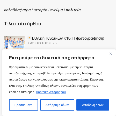
καλαθόσφαιρα | ιστορία | πνεύμα | πολιτεία
Τελευταία άρθρα
Εθνική Γυναικών Κ16: Η φωτογράφηση!
7 ΑΥΓΟΎΣΤΟΥ 2026
Εκτιμούμε το ιδιωτικό σας απόρρητο
Ανόρθωση: Παίρνει μπρος με…
Χρησιμοποιούμε cookies για να βελτιώσουμε την εμπειρία
Αντετοκούμπρος!
περιήγησής σας, να προβάλλουμε εξατομικευμένες διαφημίσεις ή
7 ΑΥΓΟΎΣΤΟΥ 2026
περιεχόμενο και να αναλύουμε την επισκεψιμότητά μας. Κάνοντας
κλικ στην επιλογή "Αποδοχή όλων", συναινείτε στη χρήση των
cookies από εμάς.
Πολιτική Απορρήτου
Κροατία-Κύπρος 107-33: Ναι μεν δεν
υπήρχαν ιδιαίτερες απαιτήσεις αλλά ήταν…
φοϊτσιάρικο!
Προσαρμογή
Απόρριψη όλων
Αποδοχή όλων
7 ΑΥΓΟΎΣΤΟΥ 2026