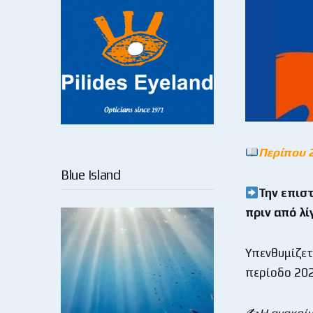
Περίπου 
Blue Island
Την επισ
πριν από λί
Υπενθυμίζετα
περίοδο 20
✍️
Η ανακοί