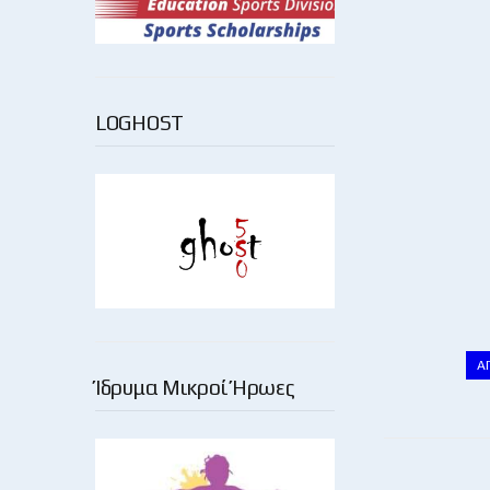
LOGHOST
Α
Ίδρυμα Μικροί Ήρωες