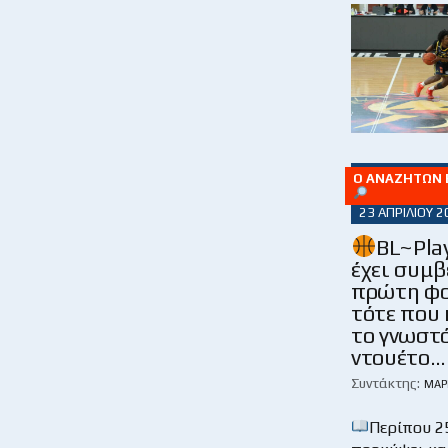
Ο ΑΝΑΖΗΤΏΝ Ε
23 ΑΠΡΙΛΊΟΥ 2
BL~Play
έχει συμβ
πρώτη φο
τότε που 
το γνωστ
ντουέτο…
Συντάκτης:
ΜΆΡ
Περίπου 2