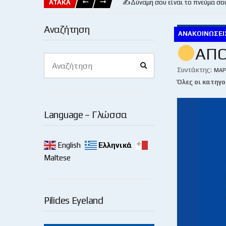
ΑΤΑΚΑ
✍️Δύναμη σου είναι το πνεύμα σο
Αναζήτηση
ΑΝΑΚΟΙΝΏΣΕΙ
ΑΠΟ
Search
Search
for:
Συντάκτης:
ΜΆΡ
Όλες οι κατηγο
Language – Γλώσσα
English
Ελληνικά
Maltese
Pilides Eyeland