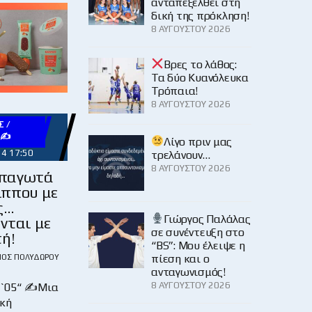
ανταπεξέλθει στη
δική της πρόκληση!
8 ΑΥΓΟΎΣΤΟΥ 2026
Βρες το λάθος:
Τα δύο Κυανόλευκα
Τρόπαια!
8 ΑΥΓΟΎΣΤΟΥ 2026
 /
Υ✍
Λίγο πριν μας
24 17:50
τρελάνουν…
8 ΑΥΓΟΎΣΤΟΥ 2026
 παγωτά
ππου με
ς…
Γιώργος Παλάλας
νται με
σε συνέντευξη στο
ή!
“BS”: Μου έλειψε η
πίεση και ο
ΙΟΣ ΠΟΛΥΔΏΡΟΥ
ανταγωνισμός!
8 ΑΥΓΟΎΣΤΟΥ 2026
1`05“ ✍Μια
κή