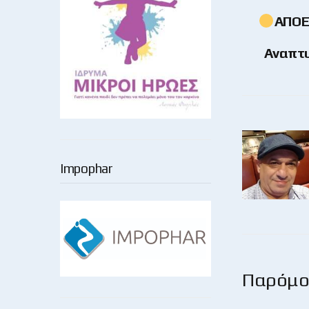
ΑΠΟΕΛ
Αναπτυ
Impophar
Παρόμοι