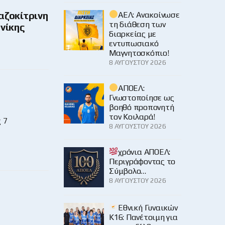
αζοκίτρινη
ΑΕΛ: Ανακοίνωσε
τη διάθεση των
νίκης
διαρκείας με
εντυπωσιακό
Μαγνητοσκόπιο!
8 ΑΥΓΟΎΣΤΟΥ 2026
ΑΠΟΕΛ:
Γνωστοποίησε ως
βοηθό προπονητή
τον Κοιλαρά!
 7
8 ΑΥΓΟΎΣΤΟΥ 2026
χρόνια ΑΠΟΕΛ:
Περιγράφοντας το
Σύμβολο…
8 ΑΥΓΟΎΣΤΟΥ 2026
Εθνική Γυναικών
Κ16: Πανέτοιμη για