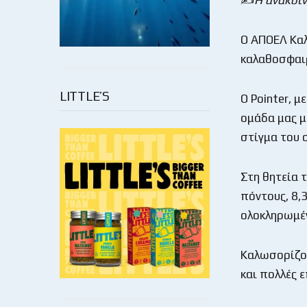
Ο ΑΠΟΕΛ Καλ
καλαθοσφαιρ
LITTLE’S
Ο Pointer, μ
ομάδα μας μ
στίγμα του 
Στη θητεία 
πόντους, 8,
ολοκληρωμέν
Καλωσορίζου
και πολλές ε