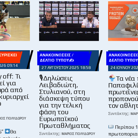
ΥΡΊΣΚΕΙ
ΑΝΑΚΟΙΝΏΣΕΙΣ /
ΑΝΑΚΟΙΝΏΣΕΙΣ
ΔΕΛΤΊΟ ΤΎΠΟΥ✍
ΔΕΛΤΊΟ ΤΎΠΟ
026 09:14
27 ΑΥΓΟΎΣΤΟΥ 2025 18:58
24 ΙΟΥΛΊΟΥ 20
 off: Τι
🎙Δηλώσεις
Τα νέα
εί για
Λειβαδιώτη,
Παπαφιλί
ρά από
Στυλιανού, στη
πρωτεΐνε
κυριαρχεί
διάσκεψη τύπου
προπονού
ό
για την τελική
τον αθλητ
φάση του
Συντάκτης:
ΜΆΡ
Ευρωπαϊκού
ΙΟΣ ΠΟΛΥΔΏΡΟΥ
Πρωταθλήματος
Περίπου 
5″
Θα
πρωτοπορια
Συντάκτης:
ΜΆΡΙΟΣ ΠΟΛΥΔΏΡΟΥ